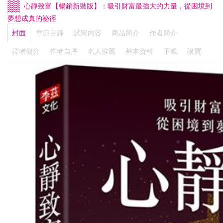
心靜致富【暢銷新裝版】：吸引財富最強大的力量，從困境到
夢想成真的祕徑
封面
章節目錄
試閱內容
商品簡介
作者簡介
譯者簡介
作者自序
名人推薦
基本資料
下載
購買