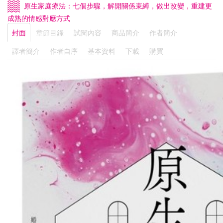
原生家庭療法：七個步驟，解開關係束縛，做出改變，重建更
成熟的情感對應方式
封面
章節目錄
試閱內容
商品簡介
作者簡介
譯者簡介
作者自序
基本資料
下載
購買