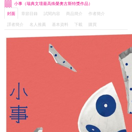
小事（瑞典文壇最高殊榮奧古斯特獎作品）
封面
章節目錄
試閱內容
商品簡介
作者簡介
譯者簡介
名人推薦
基本資料
下載
購買