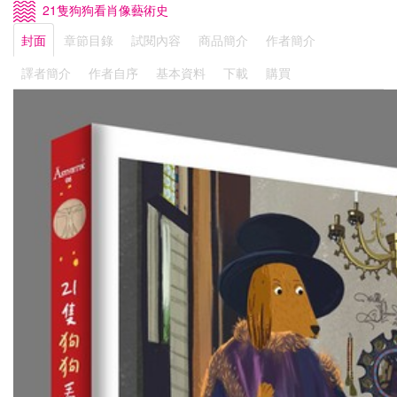
21隻狗狗看肖像藝術史
封面
章節目錄
試閱內容
商品簡介
作者簡介
譯者簡介
作者自序
基本資料
下載
購買