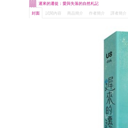
遲來的遷徙：愛與失落的自然札記
封面
試閱內容
商品簡介
作者簡介
譯者簡介