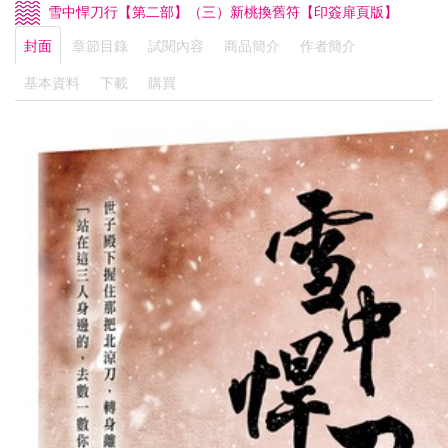
雪中悍刀行【第二部】（三）新桃換舊符【印簽扉頁版】
封面
章節目錄
試閱內容
商品簡介
作者簡介
基本資料
下載
購買