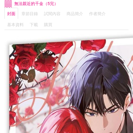
無法親近的千金（5完）
封面
章節目錄
試閱內容
商品簡介
作者簡介
基本資料
下載
購買