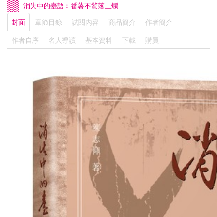
消失中的臺語︰番薯不驚落土爛
封面
章節目錄
試閱內容
商品簡介
作者簡介
作者自序
名人導讀
基本資料
下載
購買