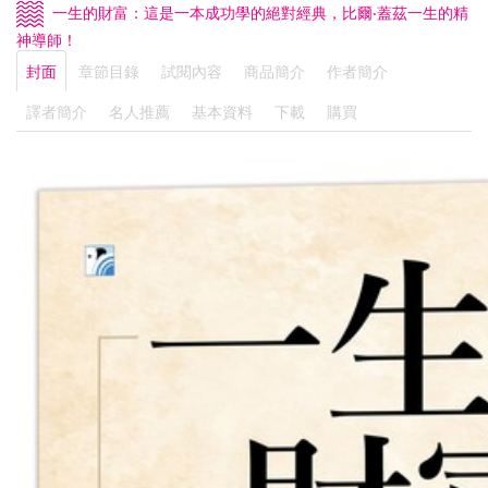
一生的財富：這是一本成功學的絕對經典，比爾‧蓋茲一生的精
神導師！
封面
章節目錄
試閱內容
商品簡介
作者簡介
譯者簡介
名人推薦
基本資料
下載
購買