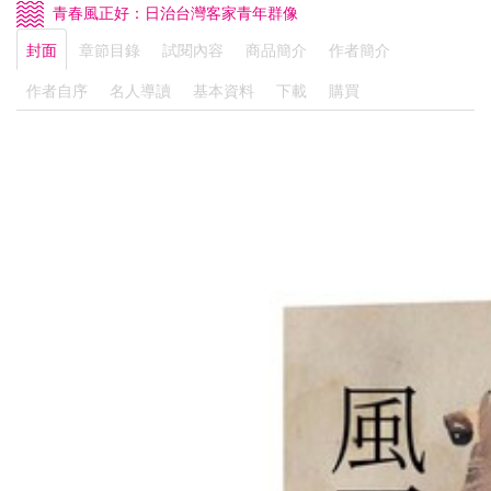
青春風正好：日治台灣客家青年群像
封面
章節目錄
試閱內容
商品簡介
作者簡介
作者自序
名人導讀
基本資料
下載
購買