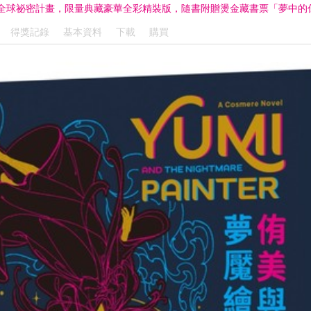
全球祕密計畫，限量典藏豪華全彩精裝版，隨書附贈燙金藏書票「夢中的
得獎記錄
基本資料
下載
購買