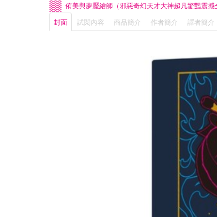
侑美與夢魘繪師（邪惡奇幻天才大神超凡驚豔震撼
封面
試閱內容
商品簡介
作者簡介
譯者簡介