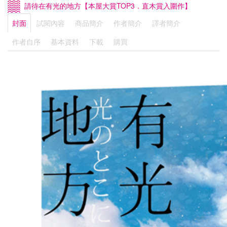
請待在有光的地方【本屋大賞TOP3．直木賞入圍作】
封面
試閱內容
商品簡介
作者簡介
譯者簡介
作者自序
基本資料
下載
購買