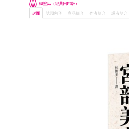
糊塗蟲（經典回歸版）
封面
試閱內容
商品簡介
作者簡介
譯者簡介