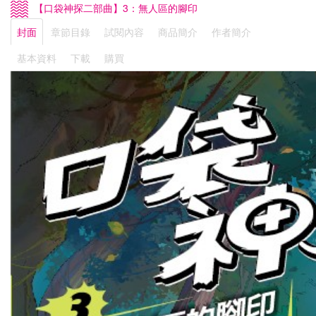
【口袋神探二部曲】3：無人區的腳印
封面
章節目錄
試閱內容
商品簡介
作者簡介
基本資料
下載
購買