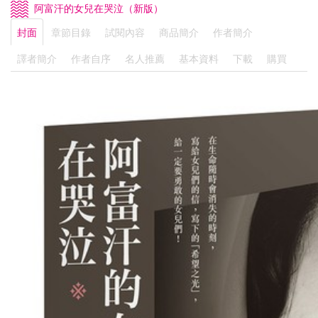
阿富汗的女兒在哭泣（新版）
封面
章節目錄
試閱內容
商品簡介
作者簡介
譯者簡介
作者自序
名人推薦
基本資料
下載
購買