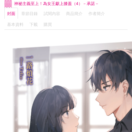
神祕主義至上！為女王獻上膝蓋（4）－承諾－
封面
章節目錄
試閱內容
商品簡介
作者簡介
基本資料
下載
購買