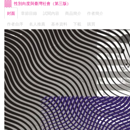
性別向度與臺灣社會（第三版）
封面
章節目錄
試閱內容
商品簡介
作者簡介
作者自序
名人推薦
基本資料
下載
購買