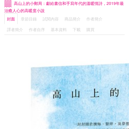
高山上的小郵局：獻給書信和手寫年代的溫暖情詩，2019年最
治癒人心的高暖度小說
封面
章節目錄
試閱內容
商品簡介
作者簡介
譯者簡介
作者自序
基本資料
下載
購買