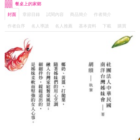
餐桌上的家鄉
封面
章節目錄
試閱內容
商品簡介
作者簡介
作者自序
名人導讀
名人推薦
基本資料
下載
購買