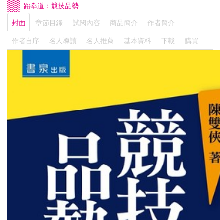
跆拳道：競技品勢
封面
章節目錄
試閱內容
商品簡介
作者簡介
作者自序
名人導讀
名人推薦
基本資料
下載
購買