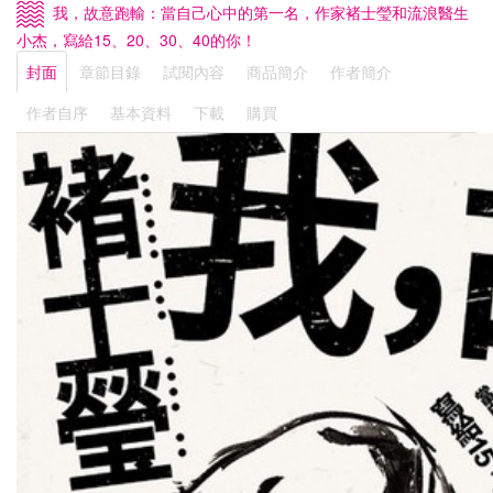
我，故意跑輸：當自己心中的第一名，作家褚士瑩和流浪醫生
小杰，寫給15、20、30、40的你！
封面
章節目錄
試閱內容
商品簡介
作者簡介
作者自序
基本資料
下載
購買