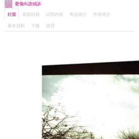
憂傷向誰傾訴
封面
章節目錄
試閱內容
商品簡介
作者簡介
基本資料
下載
購買