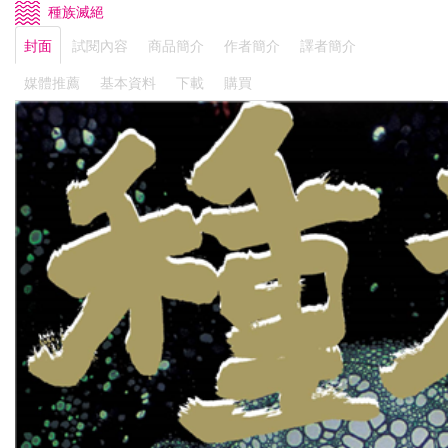
種族滅絕
封面
試閱內容
商品簡介
作者簡介
譯者簡介
媒體推薦
基本資料
下載
購買