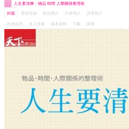
人生要清爽：物品 時間 人際關係整理術
封面
章節目錄
商品簡介
作者簡介
譯者簡介
作者自序
名人推薦
基本資料
下載
購買