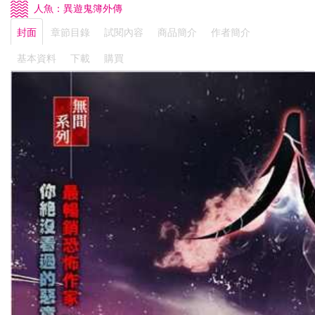
人魚：異遊鬼簿外傳
封面
章節目錄
試閱內容
商品簡介
作者簡介
基本資料
下載
購買