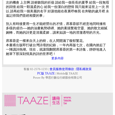
次的機會 上主啊 請俯聽我的祈禱 請給我一個長長的夏季 給我一段無瑕
的回憶 給我一顆溫柔的心 給我一份潔白的戀情 我只能來這世上一次 所
以 請再給我一個美麗的名字 好讓他能在夜裏呼喚我 在奔馳的歲月裡 永
遠記得我們曾經相愛的事」
別人有時後要用一生才能經營出的才情，席慕蓉卻不經意地同時擁有
多樣的成功──她的油畫氣勢磅礡、她的素描繁複空靈、她的散文細膩
婉轉，而她的詩更是清麗柔媚，讀來如讀一地的澄澈透明的月光。
席慕蓉是一棵來自天上的樹，在人間開滿了馥郁繁花。
本書甫出版即打破台灣詩壇的紀錄，一年內再版七次，在國內掀起了
一陣讀詩熱潮。現在，就讓我翻開席慕蓉的第一本詩集，靜靜地進入
她筆下那深刻情真的詩的世界吧！
更多內容
會員服務使用條款
隱私權政策
客服 02-2570-1233
|
|
PC版 TAAZE
|
Mobile版 TAAZE
Power By 學思行數位行銷股份有限公司