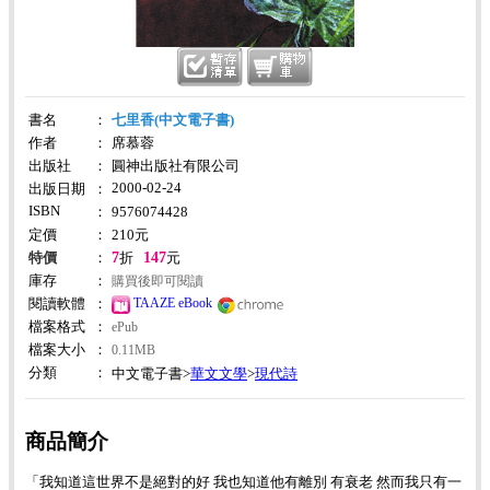
書名
：
七里香(中文電子書)
作者
：
席慕蓉
出版社
：
圓神出版社有限公司
2000-02-24
出版日期
：
ISBN
：
9576074428
定價
：
210
元
7
147
特價
：
折
元
庫存
：
購買後即可閱讀
TAAZE eBook
閱讀軟體
：
檔案格式
：
ePub
檔案大小
：
0.11MB
分類
：
華文文學
現代詩
中文電子書>
>
商品簡介
「我知道這世界不是絕對的好 我也知道他有離別 有衰老 然而我只有一