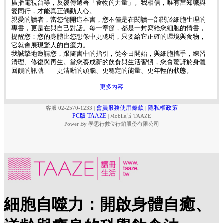
廣播電視台等，反覆傳遞著「食物的力量」。我相信，唯有當知識與
愛同行，才能真正觸動人心。
親愛的讀者，當您翻開這本書，您不僅是在閱讀一部關於細胞生理的
專書，更是在與自己對話。每一章節，都是一封寫給您細胞的情書，
提醒您：您的身體比您想像中更聰明，只要給它正確的環境與食物，
它就會展現驚人的自癒力。
我誠摯地邀請您，跟隨書中的指引，從今日開始，與細胞攜手，練習
清理、修復與再生。當您養成新的飲食與生活習慣，您會驚訝於身體
回饋的訊號——更清晰的頭腦、更穩定的能量、更年輕的狀態。
更多內容
會員服務使用條款
隱私權政策
客服 02-2570-1233
|
|
PC版 TAAZE
|
Mobile版 TAAZE
Power By 學思行數位行銷股份有限公司
細胞自噬力：開啟身體自癒、