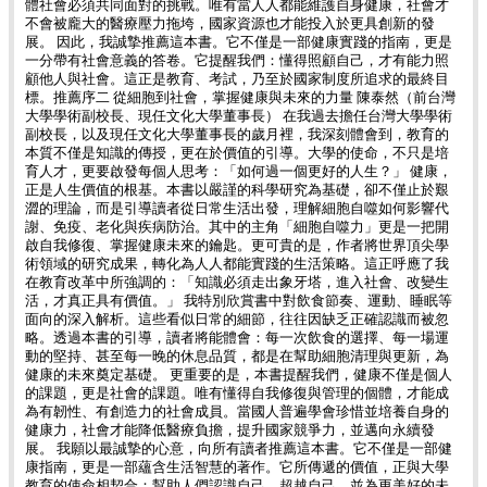
體社會必須共同面對的挑戰。唯有當人人都能維護自身健康，社會才
不會被龐大的醫療壓力拖垮，國家資源也才能投入於更具創新的發
展。 因此，我誠摯推薦這本書。它不僅是一部健康實踐的指南，更是
一分帶有社會意義的答卷。它提醒我們：懂得照顧自己，才有能力照
顧他人與社會。這正是教育、考試，乃至於國家制度所追求的最終目
標。推薦序二 從細胞到社會，掌握健康與未來的力量 陳泰然（前台灣
⼤學學術副校長、現任文化大學董事長） 在我過去擔任台灣大學學術
副校長，以及現任文化大學董事長的歲月裡，我深刻體會到，教育的
本質不僅是知識的傳授，更在於價值的引導。大學的使命，不只是培
育人才，更要啟發每個人思考：「如何過一個更好的人生？」 健康，
正是人生價值的根基。本書以嚴謹的科學研究為基礎，卻不僅止於艱
澀的理論，而是引導讀者從日常生活出發，理解細胞自噬如何影響代
謝、免疫、老化與疾病防治。其中的主角「細胞自噬力」更是一把開
啟自我修復、掌握健康未來的鑰匙。更可貴的是，作者將世界頂尖學
術領域的研究成果，轉化為人人都能實踐的生活策略。這正呼應了我
在教育改革中所強調的：「知識必須走出象牙塔，進入社會、改變生
活，才真正具有價值。」 我特別欣賞書中對飲食節奏、運動、睡眠等
面向的深入解析。這些看似日常的細節，往往因缺乏正確認識而被忽
略。透過本書的引導，讀者將能體會：每一次飲食的選擇、每一場運
動的堅持、甚至每一晚的休息品質，都是在幫助細胞清理與更新，為
健康的未來奠定基礎。 更重要的是，本書提醒我們，健康不僅是個人
的課題，更是社會的課題。唯有懂得自我修復與管理的個體，才能成
為有韌性、有創造力的社會成員。當國人普遍學會珍惜並培養自身的
健康力，社會才能降低醫療負擔，提升國家競爭力，並邁向永續發
展。 我願以最誠摯的心意，向所有讀者推薦這本書。它不僅是一部健
康指南，更是一部蘊含生活智慧的著作。它所傳遞的價值，正與大學
教育的使命相契合：幫助人們認識自己、超越自己，並為更美好的未