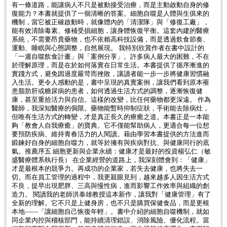
有一條道路，能讓病人不只是被動接受治療，而是主動啟動自身的修
復能力？本書就提供了一個清晰的答案。細胞自噬是人體與生俱來的
機制，當它被正確啟動時，就像體內的「清潔隊」與「修復工廠」，
能有效清除毒素、修補受損細胞，讓身體恢復平衡。這套內建的醫療
系統，不需要昂貴藥物，也不依賴高科技設備，而是透過飲食節奏、
運動、睡眠與心態調整，自然展現。 我特別欣賞作者在書中設計的
「一週自噬飲食計畫」與「案例分享」。許多病人最大的困難，不在
於理解原理，而是在於如何落實在日常生活。本書提供了循序漸進的
實踐方式，避免因過度嚴苛而挫敗，讓讀者能一步一步將健康習慣融
入生活。更令人感動的是，書中呈現的真實案例，讓我們看到原本罹
患脂肪肝或糖尿病的患者，如何透過生活方式的調整，逐漸恢復健
康，甚至重拾活力與自信。這樣的改變，比任何藥物都更深遠。 作為
醫師，我深知醫療的侷限。藥物能暫時抑制症狀，手術能去除病灶，
但唯有生活方式的轉變，才是真正長久的療癒之道。本書正是一本能
夠「教會人自我療癒」的寶典。它不僅能幫助病人，更適合每一位想
要預防疾病、維持青春活力的人閱讀。藉由學習本書提供的方法進而
鍛鍊好自身的細胞自噬力，就等於擁有與疾病對抗、與健康同行的底
氣。推薦序五 細胞更新與企業永續：健康才是最好的投資楊弘仁（敏
盛醫療體系執行長） 在企業經營的道路上，我深刻體會到：「健康」
才是最根本的競爭力。再成功的企業家，若失去健康，也將失去一
切。而在員工管理的過程中，我更親眼見到，越來越多人因生活方式
不良，提早出現肥胖、三高與慢性病，進而影響工作效率與組織的創
造力。 閱讀我的老師洪泰雄教授這本新作，讓我對「健康管理」有了
全新的理解。它不只是上健身房，也不只是購買保健食品，而是更根
本地——「讓細胞自己恢復年輕」。書中介紹的細胞自噬機制，就如
同企業內控與稽核部門，能持續清理錯誤、消除風險、優化流程。當