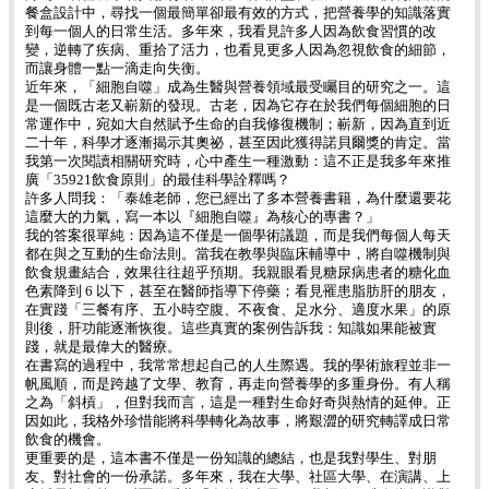
餐盒設計中，尋找一個最簡單卻最有效的方式，把營養學的知識落實
到每一個人的日常生活。多年來，我看見許多人因為飲食習慣的改
變，逆轉了疾病、重拾了活力，也看見更多人因為忽視飲食的細節，
而讓身體一點一滴走向失衡。
近年來，「細胞自噬」成為生醫與營養領域最受矚目的研究之一。這
是一個既古老又嶄新的發現。古老，因為它存在於我們每個細胞的日
常運作中，宛如大自然賦予生命的自我修復機制；嶄新，因為直到近
二十年，科學才逐漸揭示其奧祕，甚至因此獲得諾貝爾獎的肯定。當
我第一次閱讀相關研究時，心中產生一種激動：這不正是我多年來推
廣「35921飲食原則」的最佳科學詮釋嗎？
許多人問我：「泰雄老師，您已經出了多本營養書籍，為什麼還要花
這麼大的力氣，寫一本以『細胞自噬』為核心的專書？」
我的答案很單純：因為這不僅是一個學術議題，而是我們每個人每天
都在與之互動的生命法則。當我在教學與臨床輔導中，將自噬機制與
飲食規畫結合，效果往往超乎預期。我親眼看見糖尿病患者的糖化血
色素降到 6 以下，甚至在醫師指導下停藥；看見罹患脂肪肝的朋友，
在實踐「三餐有序、五小時空腹、不夜食、足水分、適度水果」的原
則後，肝功能逐漸恢復。這些真實的案例告訴我：知識如果能被實
踐，就是最偉大的醫療。
在書寫的過程中，我常常想起自己的人生際遇。我的學術旅程並非一
帆風順，而是跨越了文學、教育，再走向營養學的多重身份。有人稱
之為「斜槓」，但對我而言，這是一種對生命好奇與熱情的延伸。正
因如此，我格外珍惜能將科學轉化為故事，將艱澀的研究轉譯成日常
飲食的機會。
更重要的是，這本書不僅是一份知識的總結，也是我對學生、對朋
友、對社會的一份承諾。多年來，我在大學、社區大學、在演講、上