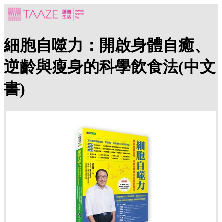
細胞自噬力：開啟身體自癒、
逆齡與瘦身的科學飲食法(中文
書)