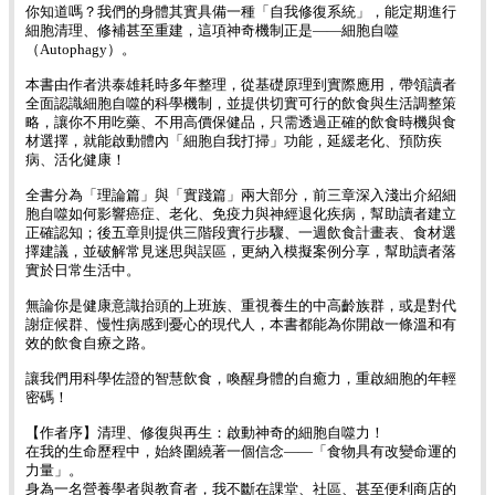
你知道嗎？我們的身體其實具備一種「自我修復系統」，能定期進行
細胞清理、修補甚至重建，這項神奇機制正是——細胞自噬
（Autophagy）。
本書由作者洪泰雄耗時多年整理，從基礎原理到實際應用，帶領讀者
全面認識細胞自噬的科學機制，並提供切實可行的飲食與生活調整策
略，讓你不用吃藥、不用高價保健品，只需透過正確的飲食時機與食
材選擇，就能啟動體內「細胞自我打掃」功能，延緩老化、預防疾
病、活化健康！
全書分為「理論篇」與「實踐篇」兩大部分，前三章深入淺出介紹細
胞自噬如何影響癌症、老化、免疫力與神經退化疾病，幫助讀者建立
正確認知；後五章則提供三階段實行步驟、一週飲食計畫表、食材選
擇建議，並破解常見迷思與誤區，更納入模擬案例分享，幫助讀者落
實於日常生活中。
無論你是健康意識抬頭的上班族、重視養生的中高齡族群，或是對代
謝症候群、慢性病感到憂心的現代人，本書都能為你開啟一條溫和有
效的飲食自療之路。
讓我們用科學佐證的智慧飲食，喚醒身體的自癒力，重啟細胞的年輕
密碼！
【作者序】清理、修復與再生：啟動神奇的細胞自噬力！
在我的生命歷程中，始終圍繞著一個信念——「食物具有改變命運的
力量」。
身為一名營養學者與教育者，我不斷在課堂、社區、甚至便利商店的