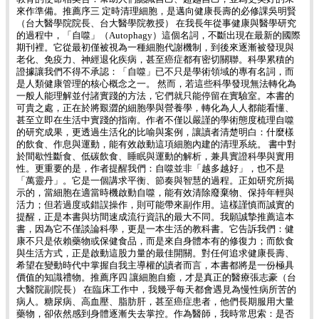
來作準備。推薦序三 定時清理細胞，是邁向健康長壽的必修課吳明賢
（台大醫學院院長、台大醫學院教授） 在我長年從事健康與醫學研究
的過程中，「自噬」（Autophagy）這個名詞，不斷出現在最新的國際
期刊裡。它從最初僅被視為一種細胞代謝機制，到後來逐漸被發現與
老化、免疫力、神經退化疾病，甚至癌症都有密切關聯。科學累積的
證據讓我們不得不承認：「自噬」已不只是學術領域的專有名詞，而
是人類健康管理的核心概念之一。 然而，若這些科學發現無法轉化為
一般人能理解並付諸實踐的方法，它們就只能停留在實驗室。本書的
可貴之處，正在於將艱澀的細胞學與營養學，轉化為人人都能看懂、
甚至立即在生活中實踐的指南。作者不僅以嚴謹的學術態度梳理自噬
的研究成果，更透過生活化的比喻與案例，讓讀者清楚明白：什麼樣
的飲食、作息與運動，能有效啟動這項細胞內建的清理系統。 書中對
於間歇性斷食、低碳飲食、睡眠與運動的解析，兼具實證科學與實用
性。更重要的是，作者提醒我們：自噬並非「越多越好」，也不是
「萬靈丹」。它是一個講求平衡、節奏與智慧的過程。正如研究所揭
示的，當細胞在適當時機啟動自噬，能有效清除廢棄物、保持年輕與
活力；但若過度或錯誤操作，則可能帶來副作用。這樣謹慎而誠實的
提醒，正是本書與坊間速成流行資訊的最大不同。我願誠摯推薦這本
書，因為它不僅談論科學，更是一本生活的教科書。它告訴我們：健
康不只是依賴藥物或保健食品，而是來自身體本有的修復力；而飲食
與生活方式，正是啟動這股力量的最佳開關。對任何追求健康長壽、
希望在變動時代中掌握自我主導權的讀者而言，本書都將是一份極具
價值的知識禮物。推薦序四 讓細胞自癒，才是真正的醫療張志豪（台
大醫院副院長） 在臨床工作中，我幾乎每天都會遇見為慢性病所苦的
病人。糖尿病、高血壓、脂肪肝，甚至癌症患者，他們長期服用大量
藥物，卻依然感到身體逐漸失去掌控。作為醫師，我時常思索：是否