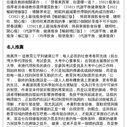
任優良教師相關著作：《「營養東西軍，你選哪一道？」35921瘦身法
倡導者洪泰雄教你選擇優質飲食》《35921 代謝平衡健康瘦身【2022
暢銷增修版】：獲醫界肯定、輕鬆跨越減重停滯期的甩肉成功密碼》
《35921 史上最強瘦身密碼【暢銷修訂版】：簡易掌握飲食份量，聰明
吃，開心瘦》《那些吃東西教我的事：解開25個關於享瘦不可不知的
營養謎團》《35921史上最強瘦身密碼：簡易掌握飲食份量，聰明吃，
開心瘦》《代謝平衡，健康瘦身【暢銷增訂版】》《代謝平衡，健康
瘦身〔修訂版〕》《均準飲食，順便瘦身》《代謝平衡，健康瘦身》
名人推薦
推薦序一 從教育公平到健康公平：每人必答的社會考卷郭光雄（前台
灣大學代理校長、考試委員、大考中心董事長） 在我過去服務於台灣
大學、承擔代理校長的責任，並參與考試委員及大考中心的工作時，
我始終相信：教育的核心，不只是知識的傳遞或成績的檢驗，而是協
助每一個人找到與世界互動的方式。教育與考試制度所追求的「公
平」，最終的落點應該是——讓人人都有機會過上更健康、更有尊嚴
的生活。 本書讓我看見科學如何走出實驗室，化為日常生活中可操作
的智慧。作者並未停留於艱澀的專業術語，而是以清楚的脈絡，帶領
讀者理解細胞自噬如何影響身體修復、免疫平衡與延緩老化。這樣的
轉譯能力，正如我們在設計考試制度時所強調的：知識必須能被真正
理解，才能引發改變。 我尤其認同，本書對飲食節奏、運動習慣與睡
眠品質的強調，背後傳遞的正是一種「自我管理」的觀念。這與我在
教育領域的體會相互呼應──唯有能自律的人，才能真正掌握自己的未
來。當這分自我修復的能力普及到社會的每一個角落時，國家的健康
力與競爭力也將隨之提升。 健康，從來不是單一個體的課題，而是整