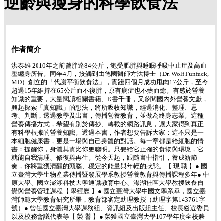
逆齡與瘦身的科學飲食法
作者簡介
洪泰雄 2010年之前曾胖達84公斤，飽受肥胖與睡眠呼吸中止症及高血
壓纏身所苦。同年4月，接觸到由德國醫師方法博士（Dr. Wolf Funfack,
MD）創立的「代謝平衡飲食法」，實踐四個月成功甩肉17公斤，至今
超過15年維持在65公斤而不復胖，原有病症也不藥而癒。有感於營養
知識的重要，大量閱讀相關書籍、K書千冊，又參閱國內外營養文獻，
興起探索「真知識」的想法，將所吸收知識，經過消化、整理、思
考、判斷，透過教學及出書，傳播營養教育，並做為終身志業。這種
營養傳播方式，希望有別於傳抄、轉載的網路訊息，讓大家得到真正
有科學根據的營養知識。透過本書，作者想要告訴大家：這不只是一
本細胞健康書，更是一場與自己身體的對話。每一章都是給細胞的情
書：提醒你，身體其實比你更聰明。只要給它正確的食物與環境，它
就能自我清理、修復與再生。從今天起，跟隨書中指引，養成新節
奏，你將重獲清醒的頭腦、穩定的能量與年輕的狀態。【 現 職 】● 國
立臺灣大學生物產業傳播暨發展學系教授營養教育與傳播課程多年● 中
原大學、國立澎湖科技大學通識教育中心、澎湖社區大學教授飲食自
覺與營養管理課程【 學經歷 】● 國立臺灣大學中國文學系畢，國立臺
灣師範大學教育研究所畢，教育部審定助理教授（助理字第143761字
號）● 曾任國立臺灣大學課務組、資訊組及出版組主任、校長遴選委員
以及校務會議代表等【 榮 譽 】● 榮獲國立臺灣大學107學年度全校兼