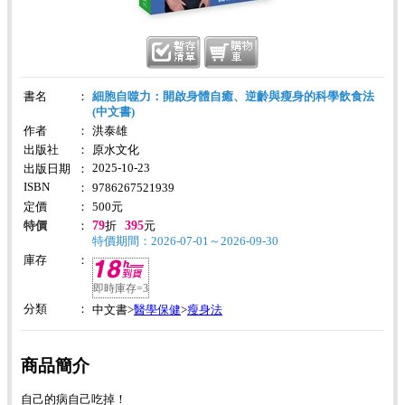
書名
：
細胞自噬力：開啟身體自癒、逆齡與瘦身的科學飲食法
(中文書)
作者
：
洪泰雄
出版社
：
原水文化
2025-10-23
出版日期
：
ISBN
：
9786267521939
定價
：
500
元
79
395
特價
：
折
元
特價期間：2026-07-01～2026-09-30
庫存
：
即時庫存=3
分類
：
醫學保健
瘦身法
中文書>
>
商品簡介
自己的病自己吃掉！