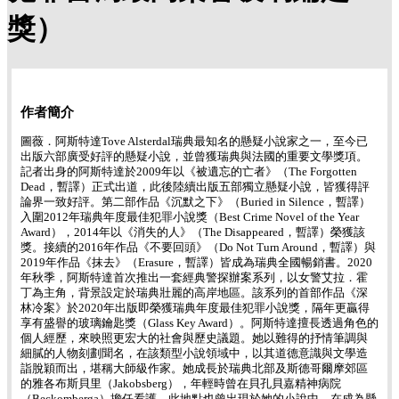
獎）
作者簡介
圖薇．阿斯特達Tove Alsterdal瑞典最知名的懸疑小說家之一，至今已
出版六部廣受好評的懸疑小說，並曾獲瑞典與法國的重要文學獎項。
記者出身的阿斯特達於2009年以《被遺忘的亡者》（The Forgotten
Dead，暫譯）正式出道，此後陸續出版五部獨立懸疑小說，皆獲得評
論界一致好評。第二部作品《沉默之下》（Buried in Silence，暫譯）
入圍2012年瑞典年度最佳犯罪小說獎（Best Crime Novel of the Year
Award），2014年以《消失的人》（The Disappeared，暫譯）榮獲該
獎。接續的2016年作品《不要回頭》（Do Not Turn Around，暫譯）與
2019年作品《抹去》（Erasure，暫譯）皆成為瑞典全國暢銷書。2020
年秋季，阿斯特達首次推出一套經典警探辦案系列，以女警艾拉．霍
丁為主角，背景設定於瑞典壯麗的高岸地區。該系列的首部作品《深
林冷案》於2020年出版即榮獲瑞典年度最佳犯罪小說獎，隔年更贏得
享有盛譽的玻璃鑰匙獎（Glass Key Award）。阿斯特達擅長透過角色的
個人經歷，來映照更宏大的社會與歷史議題。她以難得的抒情筆調與
細膩的人物刻劃聞名，在該類型小說領域中，以其道德意識與文學造
詣脫穎而出，堪稱大師級作家。她成長於瑞典北部及斯德哥爾摩郊區
的雅各布斯貝里（Jakobsberg），年輕時曾在貝孔貝嘉精神病院
（Beckomberga）擔任看護，此地點也曾出現於她的小說中。在成為懸