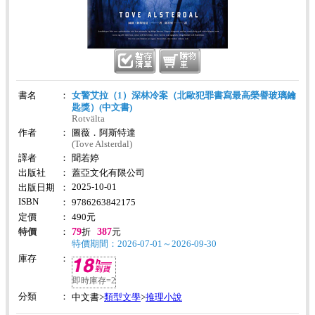
書名
：
女警艾拉（1）深林冷案（北歐犯罪書寫最高榮譽玻璃鑰
匙獎）(中文書)
Rotvälta
作者
：
圖薇．阿斯特達
(Tove Alsterdal)
譯者
：
聞若婷
出版社
：
蓋亞文化有限公司
2025-10-01
出版日期
：
ISBN
：
9786263842175
定價
：
490
元
79
387
特價
：
折
元
特價期間：2026-07-01～2026-09-30
庫存
：
即時庫存=2
分類
：
類型文學
推理小說
中文書>
>