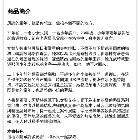
商品簡介
所謂的童年，就是你想走，但根本離不開的地方。
23年前，一名少女失蹤，一名少年認罪。23年後，少年帶著年歲與陰
影路過故鄉，卻在老家驚見父親坐在浴室中，身中數刀身亡。
女警艾拉由於母親日漸嚴重的失智症狀，不得不放下斯德哥爾摩的職
務，轉調故鄉陪伴母親。她本以為這只是短暫過渡，但那棟有著悲傷
過往的老屋發現的屍體，遽然將她推回她的童年噩夢。她九歲時就聽
過那個少年謀殺犯的名字──烏洛夫。如今，他再次回來。
二十多年前的舊案翩然翻動，平靜多年的小鎮被扯開一道裂口。在這
片優美如輓歌的高岸地區，時間如河水般流動，祕密在水下無聲翻
攪。不論艾拉記起的是真相還是謊言，她都必須走入記憶深處──那裡
既是她的童年，也是整個小鎮的夢魘。
本書是圖薇．阿斯特達筆下以女警艾拉．霍丁為主角的警偵懸疑系列
首部曲。作者以撼動瑞典法律的真實事件為藍本，融合北歐冷調氛圍
與精密懸疑布局，從一起死亡案件展開，牽扯出陳年謀殺與集體記憶
的傷痕。高岸地區的優美景色、人事變遷的無奈哀愁，鋪陳出層層反
轉、令人難以釋手的閱讀體驗。
本書特色
這地方隱藏許多祕密，和不只一起謀殺。