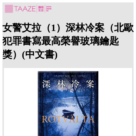
女警艾拉（1）深林冷案（北歐
犯罪書寫最高榮譽玻璃鑰匙
獎）(中文書)