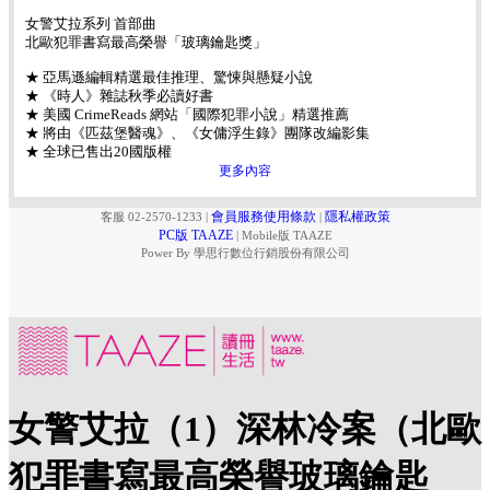
女警艾拉系列 首部曲
北歐犯罪書寫最高榮譽「玻璃鑰匙獎」
★ 亞馬遜編輯精選最佳推理、驚悚與懸疑小說
★ 《時人》雜誌秋季必讀好書
★ 美國 CrimeReads 網站「國際犯罪小說」精選推薦
★ 將由《匹茲堡醫魂》、《女傭浮生錄》團隊改編影集
★ 全球已售出20國版權
更多內容
會員服務使用條款
隱私權政策
客服 02-2570-1233
|
|
PC版 TAAZE
|
Mobile版 TAAZE
Power By 學思行數位行銷股份有限公司
女警艾拉（1）深林冷案（北歐
犯罪書寫最高榮譽玻璃鑰匙