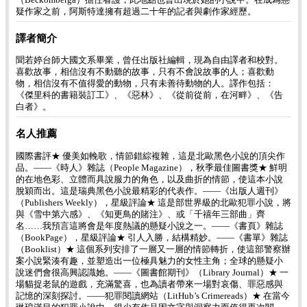
疑作家之前，阿斯特達擁有超過二十年的記者與劇作家經歷。
譯者簡介
聞若婷台師大國文系畢業，曾任出版社編輯，現為自由譯者和校對。
喜歡故事，相信沒有不動聽的故事，只有不會說故事的人；喜歡動
物，相信沒有不值得愛的動物，只有未善待動物的人。譯作包括：
《傑里科的書籍裝訂工》、《惡林》、《從前從前，在河畔》、《告
白者》。
名人推薦
國際書評★ 優美如輓歌，情節錯綜複雜，這是北歐黑色小說的頂尖作
品。——《時人》雜誌（People Magazine），秋季最佳圖書獎★ 鮮明
的在地色彩、立體而具說服力的角色，以及曲折的情節，使這本小說
脫穎而出。這是瑞典黑色小說最精彩的代表作。——《出版人週刊》
（Publishers Weekly），星級評論★ 這是部世界級的北歐犯罪小說，將
與《雪中第六感》、《知更鳥的賭注》、或「千禧年三部曲」齊
名……我預言這將會是年度熱議的懸疑小說之一。——《書頁》雜誌
（BookPage），星級評論★ 引人入勝，結構精妙。——《書單》雜誌
（Booklist）★ 這個系列安排了一層又一層的情節轉折，使這部警察辦
案小說緊湊有趣，並塑造出一位極具魅力的女性主角；全球的懸疑小
說迷們會很高興認識她。——《圖書館期刊》（Library Journal）★ 一
場貓捉老鼠的遊戲，充滿驚喜，也為讀者帶來一場對哀傷、罪惡感與
記憶的深刻探討。——犯罪閱讀網站（LitHub’s Crimereads）★ 在當今