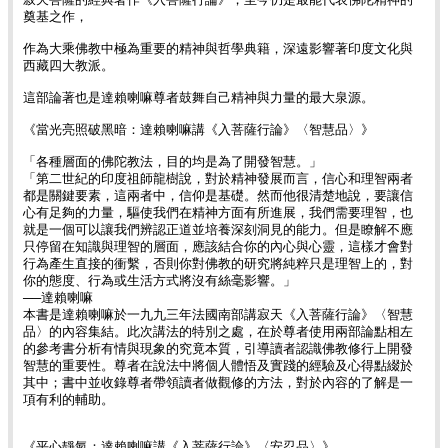
奠基之作，
作為大乘佛教中極為重要的精神與哲學典籍，深遠影響著印度文化與
西藏四大教派。
這部論著也是達賴喇嘛尊者鼓舞自己精神與力量的最大泉源。
《當光亮照破黑暗：達賴喇嘛講《入菩薩行論》〈智慧品〉》
「各種層面的佛陀教法，目的均是為了開發智慧。」
「第二世紀的印度祖師龍樹說，對於精神發展而言，信心和理智兩者
都是關鍵要素，這兩者中，信仰是基礎。然而他很清楚地說，要讓信
心有足夠的力量，驅使我們在精神方面有所進展，我們需要理智，也
就是一個可以讓我們辨認正道並培養深刻洞見的能力。但是瞭解不應
只停留在知識與理智的層面，應該結合你的內心與心靈，這樣才會對
行為產生直接的衝繫，否則你對佛教的研究將純粹只是理智上的，對
你的態度、行為或生活方式將沒有絲毫影響。」
──達賴喇嘛
本書是達賴喇嘛於一九九三年法國南部講寂天《入菩薩行論》〈智慧
品〉的內容集結。此次講法的特別之處，在於尊者使用兩部論點相左
的參考書分析有情與現象的究竟本質，引導讀者認識佛教修行上開發
智慧的重要性。尊者在說法中將個人體悟及實踐的經驗及心得點綴於
其中；書中並收錄尊者帶領讀者做觀修的方法，對於內容的了解是一
項有利的輔助。
《平心靜氣：達賴喇嘛講《入菩薩行論》〈安忍品〉》