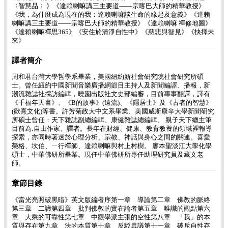
〈智慧品 〉》《達賴喇嘛講三主要道―—宗喀巴大師的精華教授》
《我，為什麼成為現在的我：達賴喇嘛談生命的緣起及意義》《達賴
喇嘛講三主要道―—宗喀巴大師的精華教授》《達賴喇嘛 禪修地圖》
《達賴喇嘛禪思365》《安住於清淨自性中》《慈悲與智見》《抉擇未
來》
譯者簡介
周和君台灣大學哲學系畢業，美國紐約新社會研究院社會研究所碩
士。曾任紐約中國新聞音樂廣播網節目主持人及新聞編譯、播報，新
潮流雜誌社採訪編輯，曉園出版社文史部編審，目前專事翻譯，譯有
《千福年天書》、《B的故事》(遠流)、《隱居士》及《古者的智慧》
(歡熹文化)等書。許芳菊政大中文系畢業、美國威斯康辛大學新聞研究
所碩士曾任：天下雜誌副總編輯、康健雜誌總編輯、 親子天下總主筆
目前為:自由作家、譯者。長年在財經、健康、教育教養的領域裡報導
探索，亦同時著迷於心理分析、宗教、神話與身心之間的關連。喜愛
榮格、坎伯、ㄧ行禪師、達賴喇嘛與村上村樹。 廖本聖淡江大學化學
碩士，中華佛研所畢業。現任中華佛研所專任助理研究員及藏文老
師。
章節目錄
《當光亮照破黑暗》英文版編者序第一章 導論第二章 佛教的脈絡
第三章 二諦第四章 批判佛教的實在論者第五章 唯識的觀點第六
章 大乘的可靠性第七章 中觀學派主張的空性第八章 「我」的本
質與存在第九章 法的本質第十章 反駁異議第十一章 破斥自性存