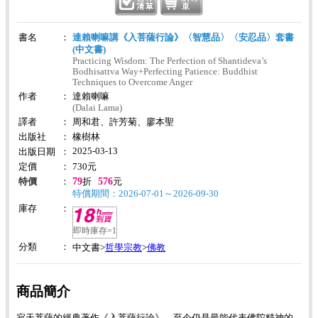
書名
：
達賴喇嘛講《入菩薩行論》〈智慧品〉〈安忍品〉套書
(中文書)
Practicing Wisdom: The Perfection of Shantideva’s
Bodhisattva Way+Perfecting Patience: Buddhist
Techniques to Overcome Anger
作者
：
達賴喇嘛
(Dalai Lama)
譯者
：
周和君、許芳菊、廖本聖
出版社
：
橡樹林
2025-03-13
出版日期
：
定價
：
730
元
79
576
特價
：
折
元
特價期間：2026-07-01～2026-09-30
庫存
：
即時庫存=1
分類
：
哲學宗教
佛教
中文書>
>
商品簡介
寂天菩薩的經典著作《入菩薩行論》，至今仍是最能代表佛陀精神的