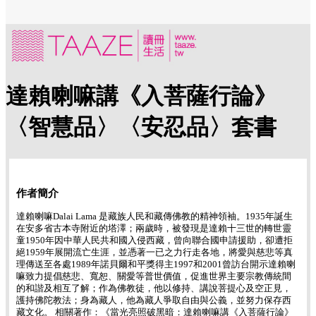
達賴喇嘛講《入菩薩行論》
〈智慧品〉〈安忍品〉套書
作者簡介
達賴喇嘛Dalai Lama 是藏族人民和藏傳佛教的精神領袖。1935年誕生
在安多省古本寺附近的塔澤；兩歲時，被發現是達賴十三世的轉世靈
童1950年因中華人民共和國入侵西藏，曾向聯合國申請援助，卻遭拒
絕1959年展開流亡生涯，並憑著一已之力行走各地，將愛與慈悲等真
理傳送至各處1989年諾貝爾和平獎得主1997和2001曾訪台開示達賴喇
嘛致力提倡慈悲、寬恕、關愛等普世價值，促進世界主要宗教傳統間
的和諧及相互了解；作為佛教徒，他以修持、講說菩提心及空正見，
護持佛陀教法；身為藏人，他為藏人爭取自由與公義，並努力保存西
藏文化。 相關著作：《當光亮照破黑暗：達賴喇嘛講《入菩薩行論》