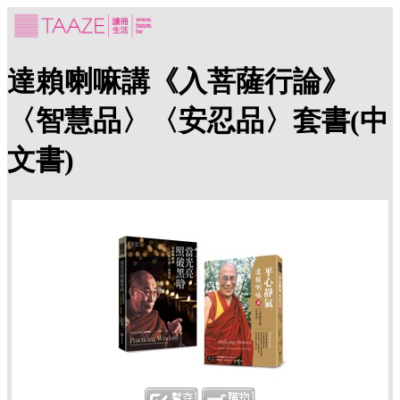
達賴喇嘛講《入菩薩行論》
〈智慧品〉〈安忍品〉套書(中
文書)