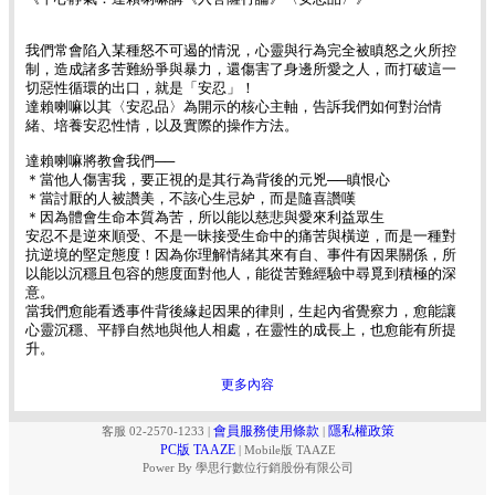
我們常會陷入某種怒不可遏的情況，心靈與行為完全被瞋怒之火所控
制，造成諸多苦難紛爭與暴力，還傷害了身邊所愛之人，而打破這一
切惡性循環的出口，就是「安忍」！
達賴喇嘛以其〈安忍品〉為開示的核心主軸，告訴我們如何對治情
緒、培養安忍性情，以及實際的操作方法。
達賴喇嘛將教會我們──
＊當他人傷害我，要正視的是其行為背後的元兇──瞋恨心
＊當討厭的人被讚美，不該心生忌妒，而是隨喜讚嘆
＊因為體會生命本質為苦，所以能以慈悲與愛來利益眾生
安忍不是逆來順受、不是一昧接受生命中的痛苦與橫逆，而是一種對
抗逆境的堅定態度！因為你理解情緒其來有自、事件有因果關係，所
以能以沉穩且包容的態度面對他人，能從苦難經驗中尋覓到積極的深
意。
當我們愈能看透事件背後緣起因果的律則，生起內省覺察力，愈能讓
心靈沉穩、平靜自然地與他人相處，在靈性的成長上，也愈能有所提
升。
更多內容
會員服務使用條款
隱私權政策
客服 02-2570-1233
|
|
PC版 TAAZE
|
Mobile版 TAAZE
Power By 學思行數位行銷股份有限公司