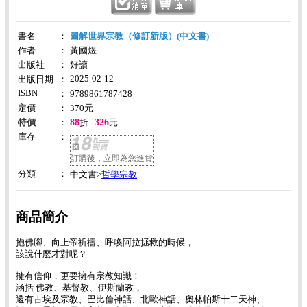
書名
：
圖解世界宗教（修訂新版）(中文書)
作者
：
黃國煜
出版社
：
好讀
2025-02-12
出版日期
：
ISBN
：
9789861787428
定價
：
370
元
88
326
特價
：
折
元
庫存
：
訂購後，立即為您進貨
分類
：
哲學宗教
中文書>
商品簡介
抱佛腳、向上帝祈禱、呼喚阿拉拯救的時候，
該說什麼才對呢？
擁有信仰，更要擁有宗教知識！
涵括 佛教、基督教、伊斯蘭教，
還有古埃及宗教、巴比倫神話、北歐神話、奧林帕斯十二天神、