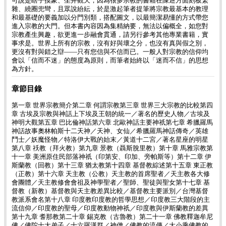
可說是瞎子摸象、坐井觀天，因為很多宗教的書籍在陳述方面刻板繁
雜、繞圈兜彎，且眾說紛紜，於是激起筆者提筆將宗教最基本的教理
和最基礎的要義加以分門別類，搭配圖文，以最簡潔易懂的方式帶您
進入宗教的大門。但本書內容因為集精納要，無法以偏概全，如您對
宗教產生興趣，欲更進一步融會貫通，請另行參考其他專業書籍，實
事求是。世界上所有的宗教，沒有好與壞之分，也沒有真與假之別，
更沒有對與錯之辯——只有您信與不信而已。一般人對宗教的信仰均
會以「信而不迷」的態度為原則，而筆者始終以「迷而不信」的思想
為方針。
章節目錄
第一章 世界宗教簡介第二章 何謂宗教第三章 世界三大宗教的比較第四
章 古埃及宗教與神話上下埃及王朝的統一／著名的歷史人物／古埃及
神明大觀第五章 巴比倫神話第六章 北歐神話主要神祇第七章 希臘羅馬
神話故事奧林帕斯十二天神／天神、女仙／希臘羅馬神話傳奇／英雄
鬥士／妖魔怪物／特洛伊大戰的始末／黃道十二宮／著名星座的明星
第八章 祅教（拜火教）第九章 景教（聶斯脫里教）第十章 馬雅宗教第
十一章 美洲原住民部落神祇（印第安、印加、旁帕斯等）第十二章 伊
斯蘭教（回教）第十三章 猶太教第十四章 基督教綜述第十五章 東正教
（正教）第十六章 天主教（公教）天主教的首席聖者／天主教各大修
會團體／天主教修會會祖及神學聖者／聖師、聖徒與聖女第十七章 基
督教（新教）基督教與天主教差異比較／基督教主要派別／台灣基督
教派系會名第十八章 印度教印度教的哲學思想／印度教三大階段的主
流信仰／印度教的聖母／印度教動物神祇／印度教與伊斯蘭教的差異
第十九章 耆那教第二十章 錫克教（古魯教）第二十一章 佛教釋迦牟尼
佛／佛陀十大弟子／十六羅漢群／神僧／佛教的流傳／大小乘佛教的