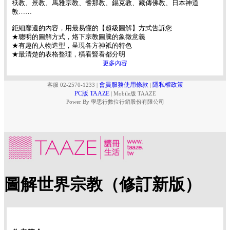
祅教、景教、馬雅宗教、耆那教、錫克教、藏傳佛教、日本神道
教……
鉅細靡遺的內容，用最易懂的【超級圖解】方式告訴您
★聰明的圖解方式，烙下宗教圖騰的象徵意義
★有趣的人物造型，呈現各方神衹的特色
★最清楚的表格整理，橫看豎看都分明
更多內容
會員服務使用條款
隱私權政策
客服 02-2570-1233
|
|
PC版 TAAZE
|
Mobile版 TAAZE
Power By 學思行數位行銷股份有限公司
圖解世界宗教（修訂新版）