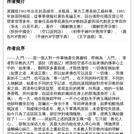
作者簡介
黃國煜1961年出生於高雄市，水瓶座，東方工專美術工藝科畢。1985
年旅居阿根廷，從事華僑報社廣告美編五年。回台後即任職百貨公司
營業管理多年。曾兼任高雄學苑廣告POP教師及參與現代創意文學寫作
（筆名：白居不易）。著作：《圖解猶太教》、《圖解世界宗教》、
《拆拆中國史》、《空口說阿語》、《初學手繪POP應用字彙》、《廣
告POP實例》、《手繪POP字體字典》、《文字遊戲》等。
作者自序
—— 入 門 ——當一個人對一件事物產生興趣時，即稱為「入門」。筆
者對宗教的入門，源於《西遊記》裡孫悟空逃不出如來佛的佛掌心之
中的「如來佛」。翻閱眾多書籍後，才豁然澈悟，一切佛皆稱如來
（如實之道，來成正覺）。所以如來佛也可以說是「一切佛」，而佛
家的不二法門，也可說為「專一法門」。在不同的時代背景、不同的
人物解讀，就產生不同的文字記述，也因此讓我開啟對所有宗教的探
索之路。西漢有位窮當益堅、老當益壯的將軍，叫馬援，他的一生驍
勇善戰、所向披靡，自認全仰賴於佩掛在身上的那塊護身符（玉
珮）。有一天，他在脫換鎧甲時，一不小心差點失手將玉珮給摔碎。
他頓時癱坐在地，並嚇出一身冷汗來，等回神過來後，如夢初醒地感
慨說道：「我縱橫沙場多年，敵人千軍萬馬當前，未曾驚惶失措過。
如今只為了這區區玉珮，卻怔忡到魂飛魄散。」說畢，便將玉珮給砸
毀了！—— 宗 教 ——就如同上述的護身玉珮一樣，它只能「教化人
心」，卻無法保佑人命，其最大的功能在使人淨心向善、博施濟眾，
遠離瞞心眛己、欺世盜名之薰欲惡念。大多數人對宗教內涵的理解，