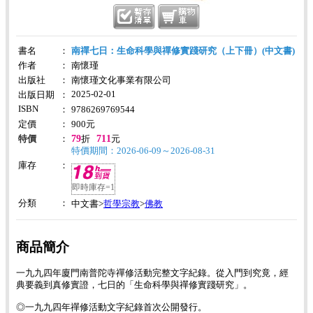
書名
：
南禪七日：生命科學與禪修實踐研究（上下冊）(中文書)
作者
：
南懷瑾
出版社
：
南懷瑾文化事業有限公司
2025-02-01
出版日期
：
ISBN
：
9786269769544
定價
：
900
元
79
711
特價
：
折
元
特價期間：2026-06-09～2026-08-31
庫存
：
即時庫存=1
分類
：
哲學宗教
佛教
中文書>
>
商品簡介
一九九四年廈門南普陀寺禪修活動完整文字紀錄。從入門到究竟，經
典要義到真修實證，七日的「生命科學與禪修實踐研究」。
◎一九九四年禪修活動文字紀錄首次公開發行。