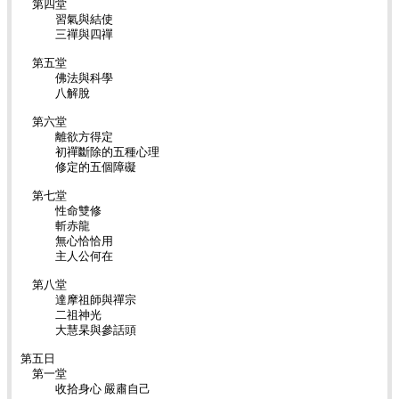
第四堂
習氣與結使
三禪與四禪
第五堂
佛法與科學
八解脫
第六堂
離欲方得定
初禪斷除的五種心理
修定的五個障礙
第七堂
性命雙修
斬赤龍
無心恰恰用
主人公何在
第八堂
達摩祖師與禪宗
二祖神光
大慧杲與參話頭
第五日
第一堂
收拾身心 嚴肅自己