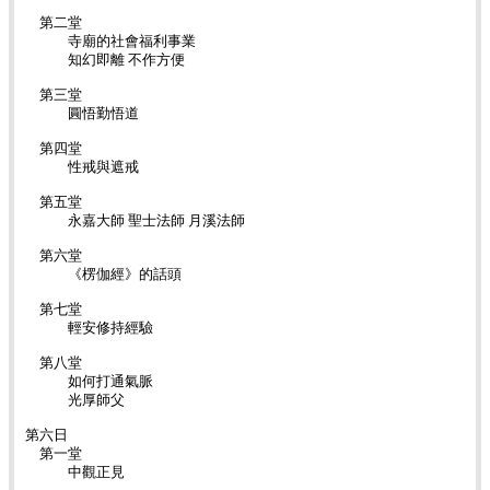
第二堂
寺廟的社會福利事業
知幻即離 不作方便
第三堂
圓悟勤悟道
第四堂
性戒與遮戒
第五堂
永嘉大師 聖士法師 月溪法師
第六堂
《楞伽經》的話頭
第七堂
輕安修持經驗
第八堂
如何打通氣脈
光厚師父
第六日
第一堂
中觀正見