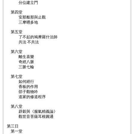
分位建立門
第四堂
安那般那與止觀
三摩呬多地
第五堂
了不起的鳩摩羅什法師
共法 不共法
第六堂
離生喜樂
奇經八脈
三脈七輪
第七堂
如何經行
香板的作用
邵子觀物吟
道家的修道程序
第八堂
辟穀與《服氣精義論》
觀世音菩薩耳根圓通
第三日
第一堂