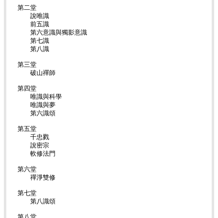
第二堂
說唯識
前五識
第六意識與獨影意識
第七識
第八識
第三堂
破山禪師
第四堂
唯識與科學
唯識與夢
第六識頌
第五堂
千忠戮
說密宗
軟修法門
第六堂
禪淨雙修
第七堂
第八識頌
第八堂