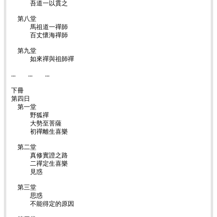
吾道一以貫之
第八堂
馬祖道一禪師
百丈懷海禪師
第九堂
如來禪與祖師禪
‧‧‧ ‧‧‧ ‧‧‧
下冊
第四日
第一堂
野狐禪
大勢至菩薩
初禪離生喜樂
第二堂
真修實證之路
二禪定生喜樂
見惑
第三堂
思惑
不能得定的原因