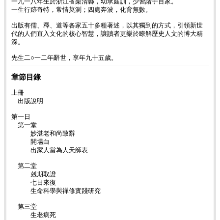
一九一八年生於浙江省樂清縣，幼承庭訓，少習諸子百家。
一生行跡奇特，常情莫測；四處奔波，化育無數。
出版有儒、釋、道等各家五十多種著述，以其獨到的方式，引領新世
代的人們直入文化的核心智慧，讓讀者更樂於瞭解歷史人文的博大精
深。
先生二○一二年辭世，享年九十五歲。
章節目錄
上冊
出版說明
第一日
第一堂
妙湛老和尚致辭
開場白
出家人當為人天師表
第二堂
剋期取證
七日來復
生命科學與禪修實踐研究
第三堂
生老病死