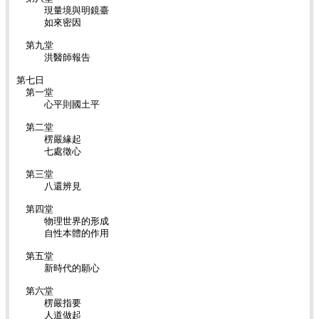
現量境與明鏡臺
如來密因
第九堂
洪醫師報告
第七日
第一堂
心平則國土平
第二堂
楞嚴緣起
七處徵心
第三堂
八還辨見
第四堂
物理世界的形成
自性本體的作用
第五堂
新時代的願心
第六堂
楞嚴指要
人道做起