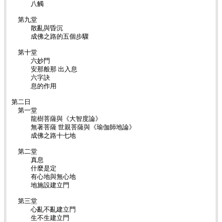
八觸
第九堂
散亂與昏沉
成佛之路的五個步驟
第十堂
六妙門
安那般那 出入息
六字訣
息的作用
第二日
第一堂
龍樹菩薩與《大智度論》
無著菩薩 世親菩薩與《瑜伽師地論》
成佛之路十七地
第二堂
真息
什麼是定
有心地與無心地
地施設建立門
第三堂
心亂不亂建立門
生不生建立門