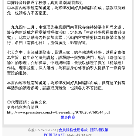
◎據錄音錄影逐字校修，真實還原講課情境。
◎本書內容未經南師審定，為眾學友同好共同編輯而成，謬誤或所難
免，也請各方不吝指正。
一九九四年二月，南懷瑾先生應廈門南普陀寺住持妙湛老和尚之邀，
於寺內新落成之禪堂舉辦禪修活動，定名為「生命科學與禪修實踐研
究」。此次活動海內外參加者眾，活動內容並曾剪輯為錄影帶出版發
行，名曰《南禪七日》，流傳廣泛，影響深遠。
七天之中，南師融匯顯密，貫通三家，結合佛法與科學，以禪定實修
為主旨，從生命的法則講起，詳釋靜坐與安般法門，配合《瑜伽師地
論》的學理，介紹禪宗、中觀與唯識，最後以修證了義的《楞嚴經》
作結。理事並重，深入淺出，為有志身心修養的學人提供了一條真修
實證的道路。
本書內容未經南師審定，為眾學友同好共同編輯而成，供有意了解當
年活動的讀者參考，謬誤或所難免，也請各方不吝指正。
◎代理經銷：白象文化
更多精彩內容請見
http://www.pressstore.com.tw/freereading/9786269769544.pdf
更多內容
會員服務使用條款
隱私權政策
客服 02-2570-1233
|
|
PC版 TAAZE
|
Mobile版 TAAZE