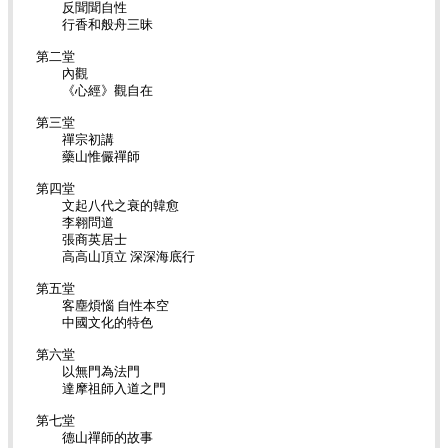
反聞聞自性
行香和般舟三昧
第二堂
內觀
《心經》觀自在
第三堂
禪宗初講
藥山惟儼禪師
第四堂
文起八代之衰的韓愈
李翱問道
張商英居士
高高山頂立 深深海底行
第五堂
客塵煩惱 自性本空
中國文化的特色
第六堂
以無門為法門
達摩祖師入道之門
第七堂
德山禪師的故事