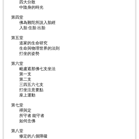
四大分散
中陰身的時光
第四堂
佛為難陀所說入胎經
入胎 住胎 出胎
第五堂
道家的生命研究
生命與物理世界的法則
打坐的姿勢
第六堂
毗盧遮那佛七支坐法
第一支
第二支
三四五六七支
打坐注意要點
座上運動
第七堂
禪與定
所守者 能守者
如何念佛
第八堂
修定的八個障礙