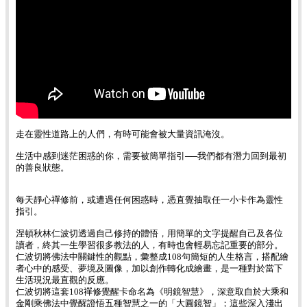
走在靈性道路上的人們，有時可能會被大量資訊淹沒。
生活中感到迷茫困惑的你，需要被簡單指引──我們都有潛力回到最初
的善良狀態。
每天靜心禪修前，或遭遇任何困惑時，憑直覺抽取任一小卡作為靈性
指引。
涅頓秋林仁波切透過自己修持的體悟，用簡單的文字提醒自己及各位
讀者，終其一生學習很多教法的人，有時也會輕易忘記重要的部分。
仁波切將佛法中關鍵性的觀點，彙整成108句簡短的人生格言，搭配繪
者心中的感受、夢境及圖像，加以創作轉化成繪畫，是一種對於當下
生活現況最直觀的反應。
仁波切將這套108禪修覺醒卡命名為《明鏡智慧》，深意取自於大乘和
金剛乘佛法中覺醒證悟五種智慧之一的「大圓鏡智」；這些深入淺出