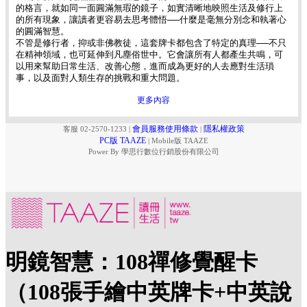
的格言，就如同一面圓滿無瑕的鏡子，如實清晰地映照生活及修行上
的所有現象，讓讀者更容易去思考體悟──什麼是毫無分別念和執著心
的圓滿智慧。
不管是修行者，抑或非佛教徒，這套牌卡都包含了特定的真理──不只
在精神領域，也可延伸到凡塵俗世中。它會讓所有人都產生共鳴，可
以用來幫助日常生活、改善心態，進而成為更好的人去應對生活瑣
事，以及面對人類生存的挑戰和重大問題。
更多內容
會員服務使用條款
隱私權政策
客服 02-2570-1233
|
|
PC版 TAAZE
|
Mobile版 TAAZE
Power By 學思行數位行銷股份有限公司
明鏡智慧：108禪修覺醒卡
（108張手繪中英牌卡+中英說