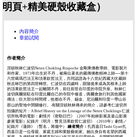
明頁+精美硬殼收藏盒）
內容簡介
章節試閱
作者簡介
涅頓秋林仁波切Neten Chokling Rinpoche 金剛乘佛教導師、電影製片
和作家。1973年出生於不丹，被兩位著名的藏傳佛教精神上師──第十
六世噶瑪巴法王和頂果欽哲法王，共同認證為十八世紀西藏大伏藏師
秋吉林巴的第四世轉世。仁波切在四歲時，跟隨後來成為其根本上師
的頂果欽哲法王一起離開不丹，前往前世在印度的寺院升座。秋林仁
波切偶爾留駐在印度比爾自己的寺院中修道，偶爾會旅行到其他國家
傳法；但大部分時間裡，他都在不丹、錫金、尼泊爾和印度一帶山谷
群山的聖地中閉關修行。‧有關涅頓秋林傳承的簡介，請參考仁波切所
拍攝的短片：A Brief History on the Lineage of the Neten Choklings‧仁波
切所執導的電影：劇情片《密勒日巴》（2007年柏林影展及釜山影展
參展電影）紀錄片《明月：瞥見頂果欽哲仁波切》（2010年）劇情／
紀錄片《蓮師》（暫名，籌備中）
繪者簡介：
扎西嘉日Tashi Gyari扎
西嘉日是一位母親、家庭主婦和業餘藝術家。她出身自有名望的西藏
家庭，九歲時移居美國直到2013年定居在印度錫金。在閒暇時間裡，