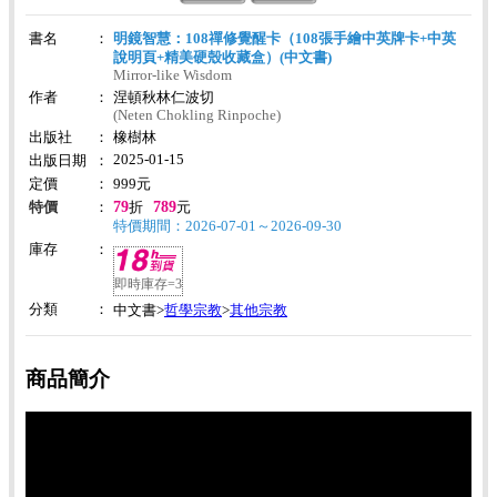
書名
：
明鏡智慧：108禪修覺醒卡（108張手繪中英牌卡+中英
說明頁+精美硬殼收藏盒）(中文書)
Mirror-like Wisdom
作者
：
涅頓秋林仁波切
(Neten Chokling Rinpoche)
出版社
：
橡樹林
2025-01-15
出版日期
：
定價
：
999
元
79
789
特價
：
折
元
特價期間：2026-07-01～2026-09-30
庫存
：
即時庫存=3
分類
：
哲學宗教
其他宗教
中文書>
>
商品簡介