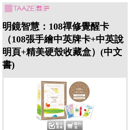
明鏡智慧：108禪修覺醒卡
（108張手繪中英牌卡+中英說
明頁+精美硬殼收藏盒）(中文
書)