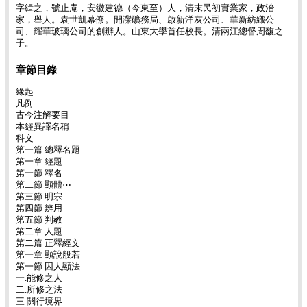
字緝之，號止庵，安徽建德（今東至）人，清末民初實業家，政治
家，舉人。袁世凱幕僚。開灤礦務局、啟新洋灰公司、華新紡織公
司、耀華玻璃公司的創辦人。山東大學首任校長。清兩江總督周馥之
子。
章節目錄
緣起
凡例
古今注解要目
本經異譯名稱
科文
第一篇 總釋名題
第一章 經題
第一節 釋名
第二節 顯體⋯
第三節 明宗
第四節 辨用
第五節 判教
第二章 人題
第二篇 正釋經文
第一章 顯說般若
第一節 因人顯法
一.能修之人
二.所修之法
三.關行境界