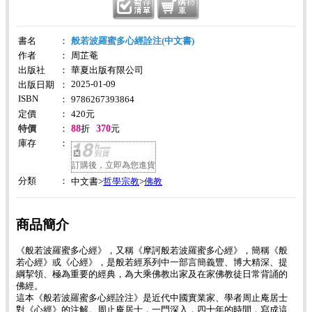
書名
：
般若波羅蜜多心經詮注(中文書)
作者
：
周芷菴
出版社
：
華夏出版有限公司
2025-01-09
出版日期
：
ISBN
：
9786267393864
定價
：
420
元
88
370
特價
：
折
元
庫存
：
訂購後，立即為您進貨
分類
：
哲學宗教
佛教
中文書>
>
商品簡介
《般若波羅蜜多心經》，又稱《摩訶般若波羅蜜多心經》，簡稱《般
若心經》或《心經》，是般若經系列中一部言簡義豐、博大精深、提
綱挈領、極為重要的經典，為大乘佛教出家及在家佛教徒日常背誦的
佛經。
這本《般若波羅蜜多心經詮注》是近代中國實業家、學者周止庵居士
對《心經》的注解。周止庵居士，一門深入，四十年的時間，寫成這