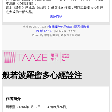
本注解《心經詮注》。
這本《詮注》已成為《心經》注解版本的權威，可以說是集古今注經
之大成的一部作品。
更多內容
會員服務使用條款
隱私權政策
客服 02-2570-1233
|
|
PC版 TAAZE
|
Mobile版 TAAZE
Power By 學思行數位行銷股份有限公司
般若波羅蜜多心經詮注
作者簡介
周學熙（1866年1月12日—1947年9月26日）