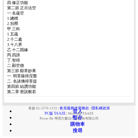
四.修正功能
第二節 正示法空
一.名蘊空
1.總標
2.別釋
甲.三科
1.五蘊
2.十二處
3.十八界
乙.十二因緣
丙.四諦
丁.智得
二.顯空德
第三節 顯章妙果
一. 明菩薩得涅槃
二. 名諸佛得菩提
第四節 結讚功能
第二章 密說般若
會員服務使用條款
隱私權政策
客服 02-2570-1233
|
|
登入
登入
PC版 TAAZE
|
Mobile版 TAAZE
暫存
暫存
Power By 學思行數位行銷股份有限公司
購物車
購物車
搜尋
搜尋