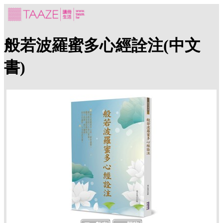
般若波羅蜜多心經詮注(中文
書)