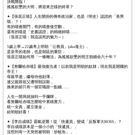
決戰降臨！
搖搖欲墜的大明，將迎來怎樣的終章？
✦【張居正喵】人生開掛的傳奇政治家，也是《明史》認證的「美男
喵」？！
有的喵會開門，有的喵會後空翻，
還有的喵是「史書認證」的精緻帥喵……
（張居正喵：我這該死的魅力～）
5歲上學→22歲考上明朝「公務員」(aka進士) ，
是皇帝的老師，也是朝廷的重臣，
張居正喵如何用「一條鞭法」為搖搖欲墜的明王朝續命六十年？
✦【努爾哈赤喵】最強復仇者！以前我是明朝的奴隸，現在我是開國的
帝王！
母親早逝，繼母待他刻薄，
連父親跟祖父遭明朝誤殺，
換來的卻只有一個官職跟一點錢……
人生一開局就抽到一手爛牌，
看努爾哈赤喵怎麼暗中累積實力，
統一女真，建立後金，
給明朝好看！
✦【李自成喵】霸氣逆襲！從「快遞員」變成「反叛軍大BOSS」？
李自成喵原本是一個小小的「快遞員」，
沒想到有一天突然被明朝「炒魷魚」，