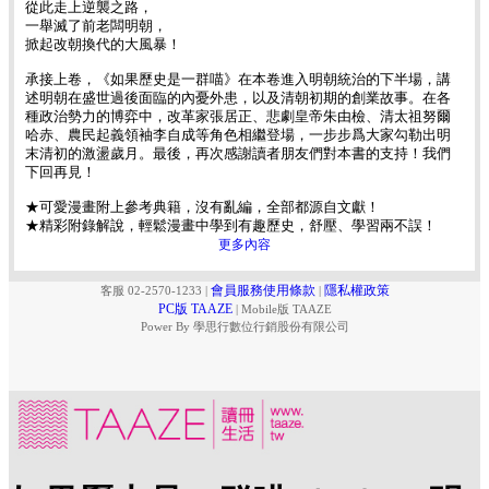
從此走上逆襲之路，
一舉滅了前老闆明朝，
掀起改朝換代的大風暴！
承接上卷，《如果歷史是一群喵》在本卷進入明朝統治的下半場，講
述明朝在盛世過後面臨的內憂外患，以及清朝初期的創業故事。在各
種政治勢力的博弈中，改革家張居正、悲劇皇帝朱由檢、清太祖努爾
哈赤、農民起義領袖李自成等角色相繼登場，一步步爲大家勾勒出明
末清初的激盪歲月。最後，再次感謝讀者朋友們對本書的支持！我們
下回再見！
★可愛漫畫附上參考典籍，沒有亂編，全部都源自文獻！
★精彩附錄解說，輕鬆漫畫中學到有趣歷史，舒壓、學習兩不誤！
更多內容
會員服務使用條款
隱私權政策
客服 02-2570-1233
|
|
PC版 TAAZE
|
Mobile版 TAAZE
Power By 學思行數位行銷股份有限公司