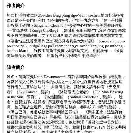
作者簡介
格西札浦根敦仁欽dGe-shes Brag phug dge-‘dun rin-chen 格西札浦根敦
仁欽是不丹專門研究竹巴袞列的學者。他於一九六六年、在不丹帕羅
山谷桑千確闊（Sangchen Chokhor）佛學中心裡的一處美麗僻靜住所
──貢噶法林（Kunga Choling），將其所蒐集有關竹巴袞列流傳於西藏
與不丹的趣聞軼事、文字及口耳相傳之道歌等彙編成本書的藏文文本
《眾生怙主法尊袞噶列巴之傳記‧見者具義大海精藏》（Gro-ba’i mgon-
po chos-rje kun-dga’ legs pa’I rnam-thar rgya-mtsbo’i snying-po mtbong-
ba don-ldan），爾後由凱斯道曼據此翻譯為英文。 相關著作：《藏傳
佛法最受歡迎的聖者──瘋聖竹巴袞列傳奇生平與道歌》
譯者簡介
姓名：凱斯道曼Keith Downman一生有許多時間於喜馬拉雅山域度過，
為當代深入竹巴袞列傳承的先驅之一，如今也在世界各地教授這位瘋
智行者的主要瑜伽法門──大圓滿法教。其餘藏文譯作尚有《天空舞
者》（Sky Dancer，暫譯）、《沐浴陽光之老者》（Old Man Basking
in the Sun，暫譯）、《本然圓滿》（Natural Perfection，暫譯）。 姓
名：普賢法譯小組譯者│蔡宜葳逢甲大學經濟系學士，普賢法譯小組成
員。曾任職於金融界，閒餘學習佛法翻譯，參與校閱《噶千語錄》、
《岡波巴傳：修道成就故事與岡波巴四法》、《動中正念：透過禪修
和日常覺知與自己為友》等書籍。校閱│陳美蓮任職於金融界，長期擔
任普賢法譯小組佛法英文課程班長，協助翻譯「普賢法語中英對照」
臉書文章並參與校閱《噶千語錄》等。校閱│楊書婷2012年與友人共同
成立普賢法譯小組，培訓佛法英文翻譯人才（官網：