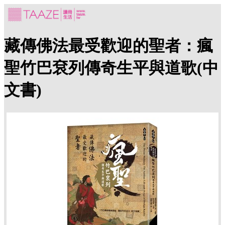
藏傳佛法最受歡迎的聖者：瘋
聖竹巴袞列傳奇生平與道歌(中
文書)