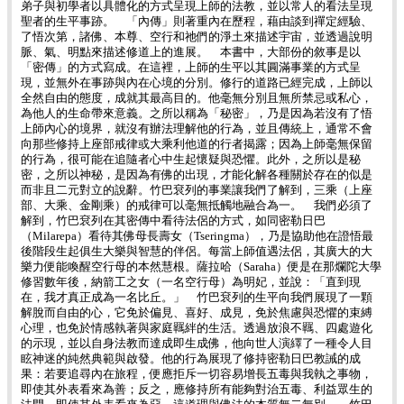
弟子與初學者以具體化的方式呈現上師的法教，並以常人的看法呈現
聖者的生平事跡。 「內傳」則著重內在歷程，藉由談到禪定經驗、
了悟次第，諸佛、本尊、空行和祂們的淨土來描述宇宙，並透過說明
脈、氣、明點來描述修道上的進展。 本書中，大部份的敘事是以
「密傳」的方式寫成。在這裡，上師的生平以其圓滿事業的方式呈
現，並無外在事跡與內在心境的分別。修行的道路已經完成，上師以
全然自由的態度，成就其最高目的。他毫無分別且無所禁忌或私心，
為他人的生命帶來意義。之所以稱為「秘密」，乃是因為若沒有了悟
上師內心的境界，就沒有辦法理解他的行為，並且傳統上，通常不會
向那些修持上座部戒律或大乘利他道的行者揭露；因為上師毫無保留
的行為，很可能在追隨者心中生起懷疑與恐懼。此外，之所以是秘
密，之所以神秘，是因為有佛的出現，才能化解各種關於存在的似是
而非且二元對立的說辭。竹巴袞列的事業讓我們了解到，三乘（上座
部、大乘、金剛乘）的戒律可以毫無抵觸地融合為一。 我們必須了
解到，竹巴袞列在其密傳中看待法侶的方式，如同密勒日巴
（Milarepa）看待其佛母長壽女（Tseringma），乃是協助他在證悟最
後階段生起俱生大樂與智慧的伴侶。每當上師值遇法侶，其廣大的大
樂力便能喚醒空行母的本然慧根。薩拉哈（Saraha）便是在那爛陀大學
修習數年後，納箭工之女（一名空行母）為明妃，並說：「直到現
在，我才真正成為一名比丘。」 竹巴袞列的生平向我們展現了一顆
解脫而自由的心，它免於偏見、喜好、成見，免於焦慮與恐懼的束縛
心理，也免於情感執著與家庭羈絆的生活。透過放浪不羈、四處遊化
的示現，並以自身法教而達成即生成佛，他向世人演繹了一種令人目
眩神迷的純然典範與啟發。他的行為展現了修持密勒日巴教誡的成
果：若要追尋內在旅程，便應拒斥一切容易增長五毒與我執之事物，
即使其外表看來為善；反之，應修持所有能夠對治五毒、利益眾生的