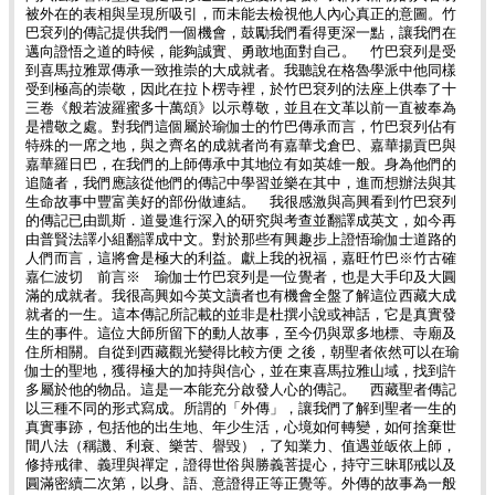
被外在的表相與呈現所吸引，而未能去檢視他人內心真正的意圖。竹
巴袞列的傳記提供我們一個機會，鼓勵我們看得更深一點，讓我們在
邁向證悟之道的時候，能夠誠實、勇敢地面對自己。 竹巴袞列是受
到喜馬拉雅眾傳承一致推崇的大成就者。我聽說在格魯學派中他同樣
受到極高的崇敬，因此在拉卜楞寺裡，於竹巴袞列的法座上供奉了十
三卷《般若波羅蜜多十萬頌》以示尊敬，並且在文革以前一直被奉為
是禮敬之處。對我們這個屬於瑜伽士的竹巴傳承而言，竹巴袞列佔有
特殊的一席之地，與之齊名的成就者尚有嘉華戈倉巴、嘉華揚貢巴與
嘉華羅日巴，在我們的上師傳承中其地位有如英雄一般。身為他們的
追隨者，我們應該從他們的傳記中學習並樂在其中，進而想辦法與其
生命故事中豐富美好的部份做連結。 我很感激與高興看到竹巴袞列
的傳記已由凱斯．道曼進行深入的研究與考查並翻譯成英文，如今再
由普賢法譯小組翻譯成中文。對於那些有興趣步上證悟瑜伽士道路的
人們而言，這將會是極大的利益。獻上我的祝福，嘉旺竹巴※竹古確
嘉仁波切 前言※ 瑜伽士竹巴袞列是一位覺者，也是大手印及大圓
滿的成就者。我很高興如今英文讀者也有機會全盤了解這位西藏大成
就者的一生。這本傳記所記載的並非是杜撰小說或神話，它是真實發
生的事件。這位大師所留下的動人故事，至今仍與眾多地標、寺廟及
住所相關。自從到西藏觀光變得比較方便 之後，朝聖者依然可以在瑜
伽士的聖地，獲得極大的加持與信心，並在東喜馬拉雅山域，找到許
多屬於他的物品。這是一本能充分啟發人心的傳記。 西藏聖者傳記
以三種不同的形式寫成。所謂的「外傳」，讓我們了解到聖者一生的
真實事跡，包括他的出生地、年少生活，心境如何轉變，如何捨棄世
間八法（稱譏、利衰、樂苦、譽毀），了知業力、值遇並皈依上師，
修持戒律、義理與禪定，證得世俗與勝義菩提心，持守三昧耶戒以及
圓滿密續二次第，以身、語、意證得正等正覺等。外傳的故事為一般