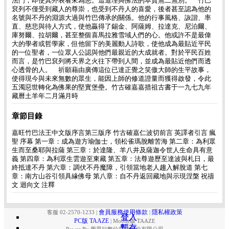
法門，即使其外表看來為惡。這道理與佛法的本質無二無別。 竹巴
袞列不僅受到藏人的尊崇，也受到不丹人的喜愛，後者甚至認為他的
名號與不丹的淵源大過與竹巴傳承的關係。他的行事風格、詼諧、率
直、慈悲與待人方式，使他贏得了錫金、阿薩姆、拉達克、尼泊爾、
庫努爾、拉胡爾，甚至整個喜馬拉雅雪域人們的心。他或許不是最偉
大的學者或哲學家，但他留下的美麗動人詩歌，使他成為最貼近平民
的一位聖者，一位眾人公認與他們最親近的大成就者。對於平民百姓
而言，是竹巴袞列將天界之火往下帶到人間，並成為最貼近他們而透
心透骨的人。 祈願藉由廣傳這位已達正覺之笑傲大師的生平故事，
使得現今與未來無數的眾生，能因上師的修道證量而獲得啟發，令此
五濁惡世轉化為佛果的堅實堡壘。竹古確嘉嘉措祖古書于一九七九年
藏曆土羊年二月滿月時
章節目錄
嘉旺竹巴法王中文版序言第三版序 竹古確嘉仁波切前言 英譯者引言 瘋
聖 序幕 第一章：成為遊方瑜伽士，領松雀瑪脫離苦海 第二章：為利眾
生而至桑耶與拉薩 第三章：於達隆、羊八井及薩迦令世人生命具有意
義 第四章：為利眾生雲遊至東藏 第五章：法尊遊歷至達波與札日，最
終抵達不丹 第六章：調伏不丹魔障，引領當地老人趨入解脫道 第七
章：南方山谷引領具緣佛母 第八章：自不丹返回藏地與示現涅槃 祝禱
文 迴向文 注釋
會員服務使用條款
隱私權政策
客服 02-2570-1233
|
|
登入
登入
PC版 TAAZE
|
Mobile版 TAAZE
暫存
暫存