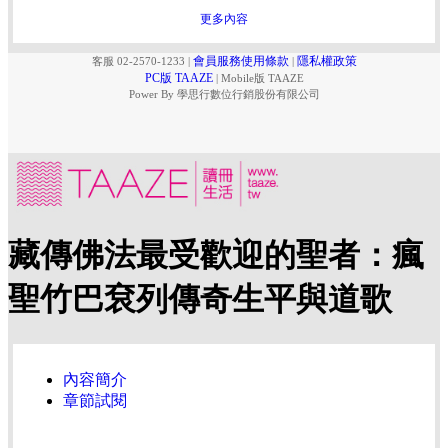
更多內容
會員服務使用條款
隱私權政策
客服 02-2570-1233
|
|
PC版 TAAZE
|
Mobile版 TAAZE
Power By 學思行數位行銷股份有限公司
藏傳佛法最受歡迎的聖者：瘋
聖竹巴袞列傳奇生平與道歌
內容簡介
章節試閱