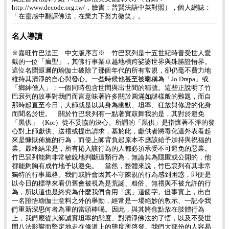
http://www.decode.org.tw/，臉書：普賢法語中英對照），個人網誌：
「在靈感中翻譯佛法，在業力下努力微笑」。
名人導讀
※嘉旺竹巴法王 中文版序言※ 竹巴袞列是十五世紀時普受世人愛
戴的一位「瘋聖」，其佛行事業卓越地橫跨娑婆世界與殊勝證悟界。
這位名聞遐邇的瑜伽士破除了那個年代的所有常規，卻仍毫不費力地
維持其清淨的自心與發心。一些時候他甚至被暱稱為「Jo Drapa」或
「鄉紳僧人」；一個同時包含世間與出世間的稱號。這些正說明了竹
巴袞列的故事對我們而言意味著許多關於圓滿如謎樣般的難題，而自
那時起直至今日，大師就是以其身為幽默、坦率、狂放與修證的化身
而聞名於世。 關於竹巴袞列有一點著實鼓舞我的是，其對於避免
「黑供」（Kor）從不妥協的決心。所謂的「黑供」是指懷著不淨的發
心對上師獻供、送禮或提出請求，基於此，獻供者將毒化這外表看起
來是慷慨佈施的行為，而使上師背負起原本不應該給予加持與祝福的
業。最終結果是，所有捲入該行為的人都必須承受不可避免的惡業。
竹巴袞列能夠非常敏銳地判斷這類行為，無論其為隱匿或公開的，他
都能夠胸有成竹地予以避免。 當然，整體來說，竹巴袞列有其非常
獨特的行事風格。我們或許會因其不守陳規的行為感到困惑，即便是
以今日的標準來看仍舊會被視為是荒誕、粗俗、無禮與不被允許的行
為，所以這也是終究為什麼我們會用「瘋」這個字。但事實上，出自
一名證悟瑜伽士意料之外的舉動，經常是一場絕妙的教示、一記令我
們重新深思何者為重的當頭棒喝。因此，與其將焦點放在肢體行為
上，我們應從大師誠實坦率的態度、對清淨佛法的了悟，以及不受世
間八法影響而堅定地走在修道上的態度所啓發。我們大部份的人容易