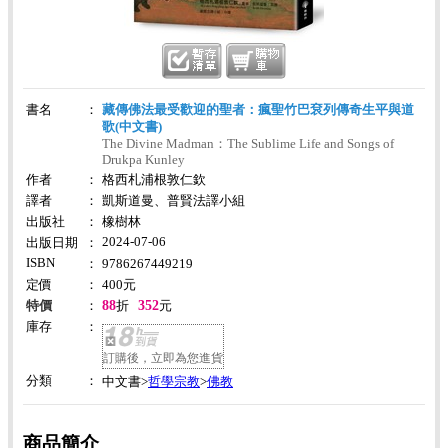
書名
：
藏傳佛法最受歡迎的聖者：瘋聖竹巴袞列傳奇生平與道
歌(中文書)
The Divine Madman：The Sublime Life and Songs of
Drukpa Kunley
作者
：
格西札浦根敦仁欽
譯者
：
凱斯道曼、普賢法譯小組
出版社
：
橡樹林
2024-07-06
出版日期
：
ISBN
：
9786267449219
定價
：
400
元
88
352
特價
：
折
元
庫存
：
訂購後，立即為您進貨
分類
：
哲學宗教
佛教
中文書>
>
商品簡介