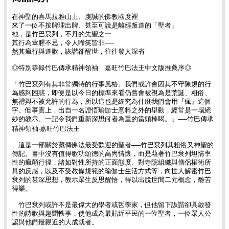
在神聖的喜馬拉雅山上、虔誠的佛教國度裡
來了一位不按牌理出牌、甚至可說是離經叛道的「聖者」
祂，是竹巴袞列，不丹的先聖之一
其行為葷腥不忌，令人啼笑皆非──
然其瘋行與道歌，詼諧卻醒世，往往發人深省
◎特別恭錄竹巴傳承精神領袖 嘉旺竹巴法王中文版推薦序◎
「竹巴袞列有其非常獨特的行事風格。我們或許會因其不守陳規的行
為感到困惑，即便是以今日的標準來看仍舊會被視為是荒誕、粗俗、
無禮與不被允許的行為，所以這也是終究為什麼我們會用『瘋』這個
字。但事實上，出自一名證悟瑜伽士意料之外的舉動，經常是一場絕
妙的教示、一記令我們重新深思何者為重的當頭棒喝。」──竹巴傳承
精神領袖‧嘉旺竹巴法王
這是一部關於藏傳佛法最受歡迎的聖者──竹巴袞列其粗俗又神聖的
傳記。書中沒有值得歌功頌德的高尚情懷，而是藉著竹巴袞列坦情率
性的瘋顛行徑，諸如對性所持的正面態度、對寺院組織與僧侶權術所
具的反感，以及不受教條規範的瑜伽士生活方式等，向世人解密竹巴
袞列的甚深思想，教示眾生反思醒悟，得以出脫世間二元概念，離苦
得樂。
竹巴袞列或許不是最偉大的學者或哲學家，但他留下詼諧卻具啟發
性的詩歌與趣聞軼事，使他成為最貼近平民的一位聖者，一位眾人公
認與他們最親近的大成就者。