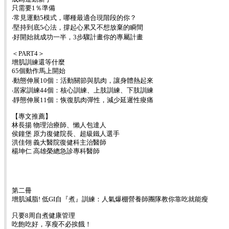
只需要1％準備
‧常見運動5模式，哪種最適合現階段的你？
‧堅持到底5心法，撐起心累又不想放棄的瞬間
‧好開始就成功一半，3步驟計畫你的專屬計畫
＜PART4＞
增肌訓練還等什麼
65個動作馬上開始
‧動態伸展10個：活動關節與肌肉，讓身體熱起來
‧居家訓練44個：核心訓練、上肢訓練、下肢訓練
‧靜態伸展11個：恢復肌肉彈性，減少延遲性痠痛
【專文推薦】
林長揚 物理治療師、懶人包達人
侯鐘堡 原力復健院長、超級鐵人選手
洪佳翎 義大醫院復健科主治醫師
楊坤仁 高雄榮總急診專科醫師
第二冊
增肌減脂! 低GI自『煮』訓練：人氣爆棚營養師團隊教你靠吃就能瘦
只要8周自煮健康管理
吃飽吃好，享瘦不必挨餓！