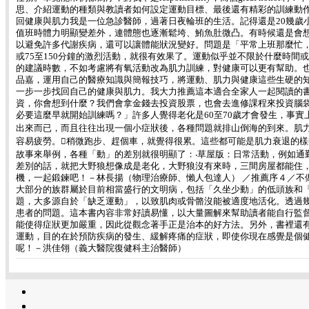
思、介紹運動的種類與教讀者如何設定運動目標、最後還有精彩的訓練動
回健康與肌力我是一位急診醫師，過著日夜輪班的生活。記得還是20幾歲
值班時體力明顯變差外，連體態也逐漸鬆垮、鮪魚肚微凸。有時候還是會
以避免許多代謝疾病，還可以讓體能狀況變好。問題是「平常上班那麼忙，哪
或75至150分鐘的激烈活動，就很有效果了。運動似乎並不限於什麼時間
的建議時數，不如考慮將有氧活動改為肌力訓練，對健康可以更有幫助。
品嘉，運用自己的醫療知識與簡報技巧，將運動、肌力與健康這些生硬的
一步一步找回自己的健康與肌力。我大力推薦這本適合全家人一起閱讀的
資，你會想到什麼？我們會拿金錢去投資股票，也會去進修課程來投資腦
必要這麼早就開始訓練嗎？」許多人覺得老化是60至70歲才會發生，事實
出來而已，而且往往出現一個小症狀後，各種問題就排山倒海的到來。肌
容易疲勞。稍微跑步、趕個車，就覺得很累。這些都可能是肌力衰退的
故事來舉例，各種「動」的差別就很明顯了：‧草屋版：日常活動，例如通
差別的話，就把大野狼想像成是老化，大野狼沒有來時，三間房屋都能住
機，一起鍛鍊吧！－林長揚（物理治療師、懶人包達人） ／推薦序４／
大部分的族群屬於目前相當盛行的文明病，包括「久坐少動」的低頭族和
題，大多源自於「缺乏運動」，以致肌肉或骨骼沒能被適度地活化。透過
患者的問題。這本書內容非常好讀易懂，以大量圖解來幫助讀者能自行監
能使得症狀更加嚴重，因此從觀念著手正是治本的好方法。另外，書裡還
運動，目的在於預防疾病的發生、緩解疼痛的症狀，即使你現在感覺是個
呢！－洪佳翎（義大醫院復健科主治醫師）