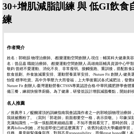
30+增肌減脂訓練 與 低GI飲
練
作者簡介
姓名：郭曉韻 物理治療師。‧酷樂運動空間創辦人‧現任：輔英科大健康美容
名：曾品嘉 職能治療師。‧酷樂運動空間創辦人‧高雄南區輔具資源中心甲類
敬鈞 曾經不愛運動、消化不良、非常瘦弱。接觸慢跑、重訓後，搭配飲
飲食規劃、外食族減重安排、運動營養菜單安排。‧Nuture Fit 創辦人
怡儒 標準吃貨。高中升學壓力大而發福，上大學後嘗試各式減肥法，發覺
Nuture Fit 創辦人‧臺灣運動營養CTSSN專業認證合格‧中華民國
備三餐，練就快狠準廚藝。為了健康，研發並設計增肌減脂餐點，開始斜槓的中年人生
名人推薦
／推薦序１／醍醐灌頂的訓練指南我會認識作者之一的郭曉韻物理治療師
我就被圈粉了。（寫到「郭老師」前面都要空一格，表示崇敬。）印象深
充滿知識性，一張一張點開來細細品嘗，不知不覺就看完了。那時的我，
來再follow到她，才知道即使已經這麼厲害了，依舊到成功大學繼續
任務。畢竟能幫偶像寫序，對我不是responsibility，而個grea