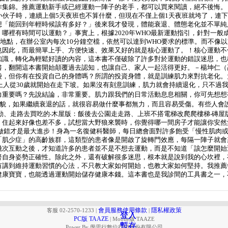
作集錦。推薦運動新手或已經運動一陣子的老手，都可以買來閱讀，絕不後悔。
小伙子時，連續上個5天夜班也不算什麼，但現在不僅上個1天夜班就垮了，連下
想「能回到年輕時候該有多好？」後來我才發現，體能衰退、體態老化並不單純
裡有時間可以運動？」事實上，根據2020年WHO最新運動指引，針對一般成
或地點，在辦公室內每次10分鐘空檔，依然可以達到WHO要求的標準。而不像
也因此，而最簡單上手、方便快速、效果又好的就是核心運動了。！核心運動不
知識，轉化為輕鬆好讀的內容，這本書不僅破除了許多對於運動的錯誤迷思，也
書，翻開這本書開始顛覆過去認知，也讓自己、家人一起活得更好。－楊坤仁（
袋，但你有在投資自己的身體嗎？所謂的投資身體，就是訓練肌力來對抗老化。
上人從30歲就開始在走下坡。如果沒有刻意訓練，肌力就會持續退化，只不過我們
力重要嗎？先說結論，非常重要。肌力跟我們的日常活動息息相關，你可先想想
樣貌，如果繼續衰退的話，就很容易做什麼事都無力，而且容易受傷。有些人會
勤、走路去買吃的‧木屋版：飯後去公園走走路、上班不搭電梯改爬爬樓梯‧磚
，住起來好像也差不多，試想當大野狼來襲時，你覺得哪一間房子才能讓你安然
不做錯才是最大進步！身為一名復健科醫師，每日總會面對許多飽受「慢性肌肉
「肌少症」的高齡族群，這類型的患者像是開啟了旋轉門效應，每隔一陣子就會
幾次互動之後，才知道許多的患者並不是不想去運動，而是不知道「該怎麼開始
督自身姿勢正確性。除此之外，還有破解很多迷思，根本就是說到我的心坎裡，
有講到維持運動習慣的心法，不只教大家如何開始，也教大家如何堅持。我推薦
健康寶寶，也能透過運動開始儲存健康本錢。這本書也是我診間的工具書之一，
會員服務使用條款
隱私權政策
客服 02-2570-1233
|
|
登入
登入
PC版 TAAZE
|
Mobile版 TAAZE
暫存
暫存
Power By 學思行數位行銷股份有限公司