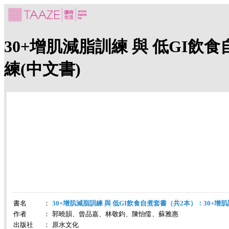
30+增肌減脂訓練 與 低GI飲
練(中文書)
書名
：
30+增肌減脂訓練 與 低GI飲食自煮套書（共2本）：30+增肌
作者
：
郭曉韻、曾品嘉、林敬鈞、陳怡儒、蘇雅惠
出版社
：
原水文化