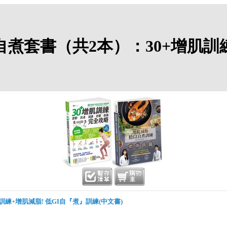
食自煮套書（共2本）：30+增肌訓
訓練+增肌減脂! 低GI自『煮』訓練(中文書)