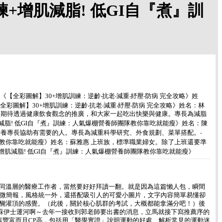
練+增肌減脂! 低GI自『煮』訓
全彩圖解】30+增肌訓練：逆齡‧抗老‧減重‧紓壓‧防病 完全攻略》姓
圖解】30+增肌訓練：逆齡‧抗老‧減重‧紓壓‧防病 完全攻略》姓名：林
。期待透過健康飲食觀念的推廣，和大家一起吃出快樂與健康。專長為減脂
增肌減脂! 低GI自『煮』訓練：人氣爆棚營養師團隊教你靠吃就能瘦》姓名：陳
養專長協助有需要的人。專長為減重科學研究、外食規劃、菜單搭配。‧
養師團隊教你靠吃就能瘦》姓名：蘇雅惠 上班族，標準職業婦女。除了上班還要準
著作：《增肌減脂! 低GI自『煮』訓練：人氣爆棚營養師團隊教你靠吃就能瘦》
同溫層的醫療工作者，當然要好好拜讀一翻。就是因為這篇懶人包，瞬間
張微簡報，風格統一外，還搭配吸引人的可愛小圖片，文字內容簡單易懂卻
醐灌頂的感覺。（此後，關於核心肌群的考試，大概都能拿滿分吧！）後
個蘇伊士運河啊～去年一接收到郭老師要出書的消息，立馬就接下寫推薦序的
喜歡。內容豐富而且CP高，包括用「醫學實證」說明運動的好處、解析常見的運動迷