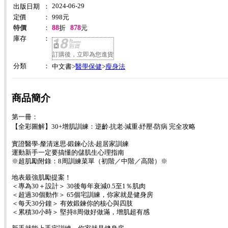
2024-06-29
出版日期
：
定價
：
998
元
88
878
特價
：
折
元
庫存
：
訂購後，立即為您進貨
分類
：
醫學保健
瘦身法
中文書>
>
商品簡介
第一冊：
【全彩圖解】30+增肌訓練：逆齡‧抗老‧減重‧紓壓‧防病 完全攻略
實證醫學‧釐清迷思‧鍛鍊心法‧超居家訓練
運動新手一定要搞懂的儲肌生心理指南
※超肌勵附錄：8周訓練菜單（初階／中階／高階）※
地表最強肌勵提案！
＜專為30＋設計＞ 30後每年衰減0.5至1％肌肉
＜超過30個動作＞ 65個宅訓練，你家就是健身房
＜每天30分鐘＞ 有效鍛鍊你的核心與四肢
＜累積30小時＞ 堅持8周做好做滿，增肌超有感