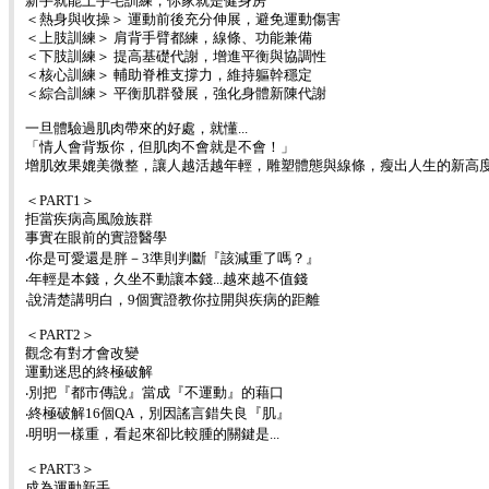
新手就能上手宅訓練，你家就是健身房
＜熱身與收操＞ 運動前後充分伸展，避免運動傷害
＜上肢訓練＞ 肩背手臂都練，線條、功能兼備
＜下肢訓練＞ 提高基礎代謝，增進平衡與協調性
＜核心訓練＞ 輔助脊椎支撐力，維持軀幹穩定
＜綜合訓練＞ 平衡肌群發展，強化身體新陳代謝
一旦體驗過肌肉帶來的好處，就懂...
「情人會背叛你，但肌肉不會就是不會！」
增肌效果媲美微整，讓人越活越年輕，雕塑體態與線條，瘦出人生的新高
＜PART1＞
拒當疾病高風險族群
事實在眼前的實證醫學
‧你是可愛還是胖－3準則判斷『該減重了嗎？』
‧年輕是本錢，久坐不動讓本錢...越來越不值錢
‧說清楚講明白，9個實證教你拉開與疾病的距離
＜PART2＞
觀念有對才會改變
運動迷思的終極破解
‧別把『都市傳說』當成『不運動』的藉口
‧終極破解16個QA，別因謠言錯失良『肌』
‧明明一樣重，看起來卻比較腫的關鍵是...
＜PART3＞
成為運動新手