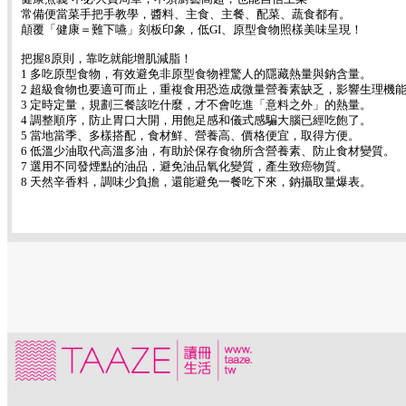
常備便當菜手把手教學，醬料、主食、主餐、配菜、蔬食都有。
顛覆「健康＝難下嚥」刻板印象，低GI、原型食物照樣美味呈現！
把握8原則，靠吃就能增肌減脂！
1 多吃原型食物，有效避免非原型食物裡驚人的隱藏熱量與鈉含量。
2 超級食物也要適可而止，重複食用恐造成微量營養素缺乏，影響生理機
3 定時定量，規劃三餐該吃什麼，才不會吃進「意料之外」的熱量。
4 調整順序，防止胃口大開，用飽足感和儀式感騙大腦已經吃飽了。
5 當地當季、多樣搭配，食材鮮、營養高、價格便宜，取得方便。
6 低溫少油取代高溫多油，有助於保存食物所含營養素、防止食材變質。
7 選用不同發煙點的油品，避免油品氧化變質，產生致癌物質。
8 天然辛香料，調味少負擔，還能避免一餐吃下來，鈉攝取量爆表。