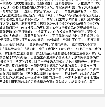
－侯鐘堡（原力復健院長、復健科醫師、運動傷害醫師） ／推薦序２／找
了夜班，都必須睡個好幾天才補得回來。年紀來到40歲，除了深刻感受到
只是年紀問題，「運動」其實占了更大比例。日常維持運動習慣，不僅可
人的運動建議已經更新為：每週「累計」150至300分鐘的中等強度活動，
以前要求每次都要維持30分鐘才行。當然，如果有更多時間，累計超過WHO
僅方便，快速、還非常有效！感謝身為物理治療師的曉韻及職能治療師的
教會我們這些「賴在沙發上的馬鈴薯」如何從培養自己的運動計畫開始，
高雄榮總急診專科醫師） ／推薦序３／你有投資自己的身體嗎？講到投
大概有人會想：「我又不是健美先生，而且我離70歲『老』還很遠吧？有
很難去察覺，直到6-7050幾歲、60幾歲時，身體扛不住了，才明顯表現
有沒有過以下經驗：容易腰痠背痛，常會閃到腰。覺得體力大不如前，
說「我每天都有在『動』啊，應該不會退化這麼快吧？」如果用三隻小豬的
屋版：有目標制定運動計劃，持之以恆的鍛鍊身體還不知道這三個版本有什麼
無恙呢？答案很明顯。因此如果你還沒開始訓練肌力，現在就是最好的時
或骨骼疼痛」所苦的患者，除了一些多數人熟知的退化性關節炎外，還有一
來求醫。疼痛反覆發生不僅是姿勢不良或老化退化的因素，探究根本問
運動」或「怎麼做才正確」。曉韻及品嘉撰寫的這本書，恰好解決了這些
有句話是這麼說的「不做錯就是最大的進步！」很多時候，錯誤的認知可
每家每戶都應該備有一本這樣的運動百科全書，全家大小循序漸進地開始
不論是糾正民眾錯誤的思維或衛教合適的運動處方，都是很好的小幫手