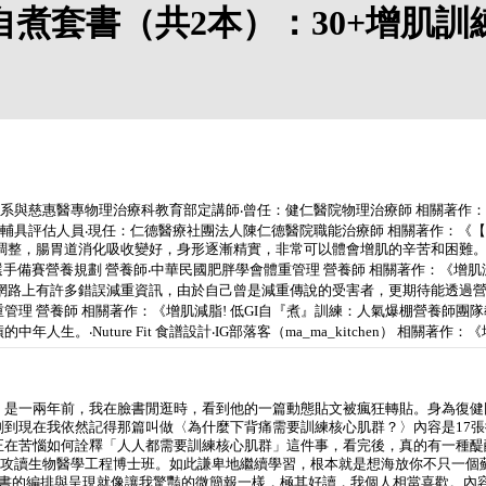
食自煮套書（共2本）：30+增肌訓
系與慈惠醫專物理治療科教育部定講師‧曾任：健仁醫院物理治療師 相關著作：《【
輔具評估人員‧現任：仁德醫療社團法人陳仁德醫院職能治療師 相關著作：《【全彩
食調整，腸胃道消化吸收變好，身形逐漸精實，非常可以體會增肌的辛苦和困難
‧健美選手備賽營養規劃 營養師‧中華民國肥胖學會體重管理 營養師 相關著作：《
網路上有許多錯誤減重資訊，由於自己曾是減重傳說的受害者，更期待能透過營
肥胖學會體重管理 營養師 相關著作：《增肌減脂! 低GI自『煮』訓練：人氣爆棚營
。‧Nuture Fit 食譜設計‧IG部落客（ma_ma_kitchen） 相關
，是一兩年前，我在臉書閒逛時，看到他的一篇動態貼文被瘋狂轉貼。身為復健
刻到現在我依然記得那篇叫做〈為什麼下背痛需要訓練核心肌群？〉內容是17
正在苦惱如何詮釋「人人都需要訓練核心肌群」這件事，看完後，真的有一種醍
學習，攻讀生物醫學工程博士班。如此謙卑地繼續學習，根本就是想海放你不只一
t honor啊！本書的編排與呈現就像讓我驚豔的微簡報一樣，極其好讀，我個人相當