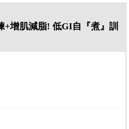
練+增肌減脂! 低GI自『煮』訓