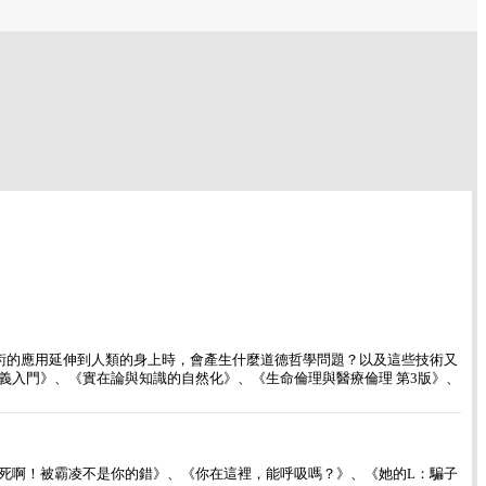
技術的應用延伸到人類的身上時，會產生什麼道德哲學問題？以及這些技術又
義入門》、《實在論與知識的自然化》、《生命倫理與醫療倫理 第3版》、
死啊！被霸凌不是你的錯》、《你在這裡，能呼吸嗎？》、《她的L：騙子