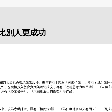
比別人更成功
，現為關西大學綜合資訊學系教授。專長研究主題為「科學哲學」，探究：當科學
外，也積極投入教育實踐與著述推廣，著有《改善思考力練習簿》、《自然主
，譯有《心之哲學》、《大腦創造出的倫理》等作品。
界中，現為專職譯者。譯有《極簡溝通》、《為什麼他有錢又有閒？》、《別去