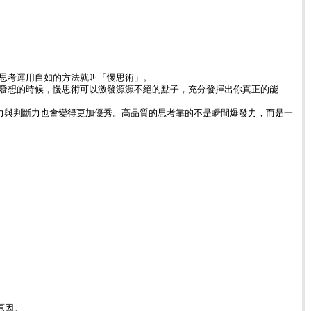
思考運用自如的方法就叫「慢思術」。
發想的時候，慢思術可以激發源源不絕的點子，充分發揮出你真正的能
力與判斷力也會變得更加優秀。高品質的思考靠的不是瞬間爆發力，而是一
原因。