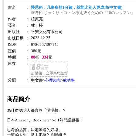
書名
：
慢思術：凡事多想1分鐘，就能比別人更成功(中文書)
遅考術 じっくりトコトン考え抜くための「10のレッスン」
作者
：
植原亮
譯者
：
林于楟
出版社
：
平安文化有限公司
2023-12-25
出版日期
：
ISBN
：
9786267397145
定價
：
380
元
88
334
特價
：
折
元
庫存
：
訂購後，立即為您進貨
分類
：
心理勵志
成功學
中文書>
>
商品簡介
為什麼聰明人都喜歡「慢慢想」？
日本Amazon、Bookmeter No.1熱門話題書！
思考的品質，決定際遇的好壞。
一流的人生，是由正確的判斷組成。