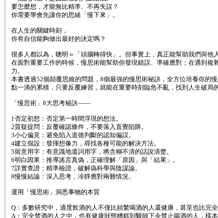
要怎麼想，才能無比精準、不再失誤？
你需要學會先讓你的思緒「慢下來」。
在人生的關鍵時刻，
你有自信能夠做出最好的決定嗎？
很多人都以為，聰明＝「頭腦轉得快」。但事實上，真正能幫助我們與他
在面對重要工作的時候，慢思術能幫助你發現錯誤、準確應對；在遇到複
力。
本書透過52個顛覆思維的問題，8個最強的慢思術秘訣，全方位培養你的
點一滴的累積，只要反覆練習，就能在重要時刻臨危不亂，找到人生破局
「慢思術」8大思考秘訣――
1否定初想：否定第一時間浮現的想法。
2質疑提問：反覆確認條件，不要落入直覺陷阱。
3小心偏見：避免陷入道德判斷的認知偏誤。
4建立假設：發揮想像力，尋找各種可能的解決方法。
5留意用字：有意識地遣詞用字，將含糊不清的話說清楚。
6明白因果：推導謠言真偽，正確理解「原因」與「結果」。
7詳實查證：精準檢證，破解偽科學與陰謀論。
8慢慢結論：深入思考，冷靜應對兩難情況。
運用「慢思術」洞悉事物的本質
Q：多數研究中，適度飲酒的人不僅比頻繁喝酒的人還健康，甚至也比完
A：完全禁酒的人之中，也有健康狀態糟糕到醫師下令禁止喝酒的人，樣