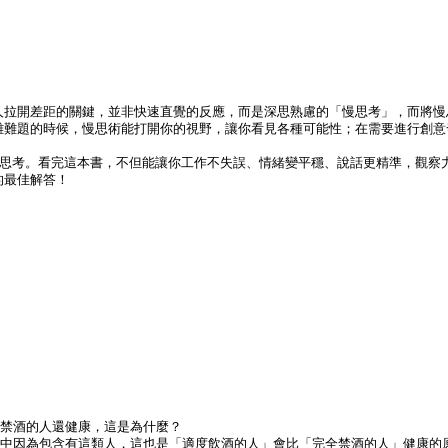
人拉開差距的關鍵，並非快速直覺的反應，而是深思熟慮的「慢思考」，而將慢
雜難題的時候，慢思術能打開你的視野，讓你看見各種可能性；在需要進行創意
慢思考。看完這本書，不但能讓你工作不失誤、情緒變平穩、說話更精準，觀察
的最佳解答！
全禁酒的人還健康，這是為什麼？
本中因為包含有這類人，這也是「適度飲酒的人」會比「完全禁酒的人」健康的