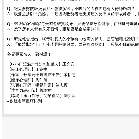
Q：絕大多數的吸菸者都不會得肺癌，不吸菸的人裡面也有人得肺癌啊？
A：吸菸之所以「危險」，是因為吸菸者罹患肺癌的比率高於非吸菸者，
Q：99.8%的企業家每天都會確實刷牙，只要保持牙齒健康，在關鍵時
A：幾乎所有人都有刷牙習慣，跟是否是企業家無關。
Q：研究報告指出，喝母乳長大的小孩有IQ較高的傾向。是否能藉此證明
A：「經濟狀況佳」可能才是關鍵原因。因為經濟狀況佳，母親不僅能親
各界專家名人一致盛讚！
【GAS口語魅力培訓®創辦人】王介安
【臨床心理師】王意中
【作家、丹鳳高中圖書館主任】宋怡慧
【臨床心理師】洪仲清
【諮商心理師、暢銷作家】陳志恆
【注意力設計師】曾培祐
【職場生產力作家、商業顧問】劉奕酉
●依姓名筆畫序排列