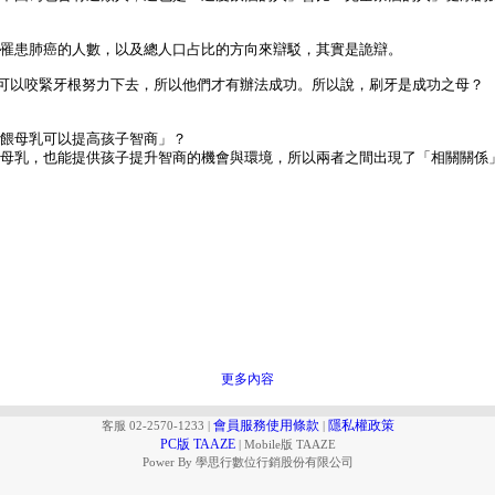
用罹患肺癌的人數，以及總人口占比的方向來辯駁，其實是詭辯。
刻就可以咬緊牙根努力下去，所以他們才有辦法成功。所以說，刷牙是成功之母？
「餵母乳可以提高孩子智商」？
餵母乳，也能提供孩子提升智商的機會與環境，所以兩者之間出現了「相關關係
更多內容
會員服務使用條款
隱私權政策
客服 02-2570-1233
|
|
PC版 TAAZE
|
Mobile版 TAAZE
Power By 學思行數位行銷股份有限公司