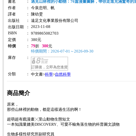
書名
：
遇見山林裡的小動物：76篇漫畫圖解，帶你走進充滿驚奇的里
作者
：
今泉忠明、帆
譯者
：
陳幼雯
出版社
：
遠足文化事業股份有限公司
2023-11-08
出版日期
：
ISBN
：
9789865082703
定價
：
380
元
79
300
特價
：
折
元
特價期間：2026-07-01～2026-09-30
庫存
：
訂購後，立即為您進貨
分類
：
科學
自然科學
中文書>
>
商品簡介
原來，
那些山林裡的動物，都是這樣過生活的啊！
超萌超有戲漫畫╳里山動物生態短文
一本知識量媲美DISCOVERY、可愛不輸角落生物的科普圖文讀物
生物多樣性研究所副研究員