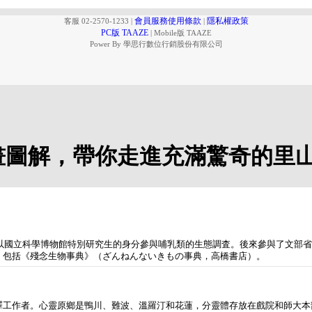
會員服務使用條款
隱私權政策
客服 02-2570-1233
|
|
PC版 TAAZE
|
Mobile版 TAAZE
Power By 學思行數位行銷股份有限公司
畫圖解，帶你走進充滿驚奇的里
，以國立科學博物館特別研究生的身分參與哺乳類的生態調査。後來參與了文部
，包括《殘念生物事典》（ざんねんないきもの事典，高橋書店）。
譯工作者。心靈原鄉是鴨川、難波、溫羅汀和花蓮，分靈體存放在戲院和師大本