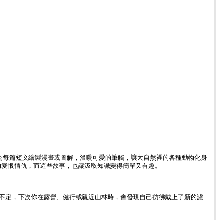
為每篇短文繪製漫畫或圖解，溫暖可愛的筆觸，讓大自然裡的各種動物化身
的愛恨情仇，而這些故事，也讓汲取知識變得簡單又有趣。
不定，下次你在露營、健行或親近山林時，會發現自己彷彿戴上了新的濾