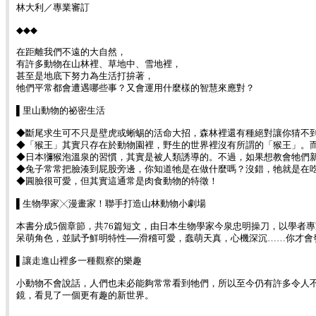
林大利／專業審訂
◆◆◆
在距離我們不遠的大自然，
有許多動物在山林裡、草地中、雪地裡，
甚至是地底下努力為生活打拚著，
牠們平常都會遭遇哪些事？又會運用什麼樣的智慧來應對？
▌里山動物的祕密生活
◆斷尾求生可不只是壁虎或蜥蜴的活命大招，森林裡還有種絕對讓你猜不
◆「猴王」其實只存在於動物園裡，野生的世界裡沒有所謂的「猴王」。
◆日本獼猴泡溫泉的習慣，其實是被人類誘導的。不過，如果想教會牠們
◆兔子常常把臉湊到屁股旁邊，你知道牠是在做什麼嗎？沒錯，牠就是在
◆圓臉很可愛，但其實這通常是肉食動物的特徵！
▌生物學家╳漫畫家！聯手打造山林動物小劇場
本書分成5個章節，共76篇短文，由日本生物學家今泉忠明操刀，以學者
呆萌角色，並賦予鮮明特性──滑稽可愛，蠢萌天真，心機深沉……你才
▌讓走進山裡多一種觀察的樂趣
小動物不會說話，人們也未必能夠常常看到牠們，所以至今仍有許多令人
鏡，看見了一個更有趣的新世界。