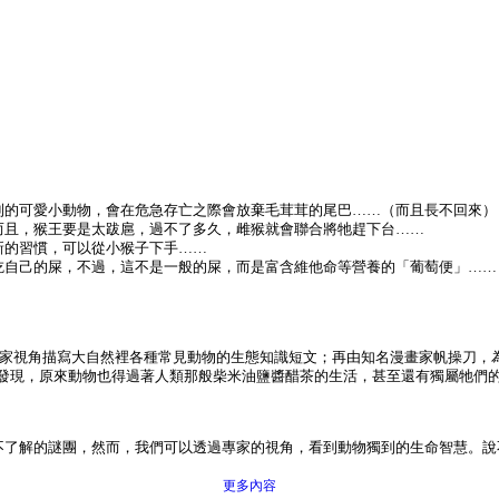
到的可愛小動物，會在危急存亡之際會放棄毛茸茸的尾巴……（而且長不回來）
而且，猴王要是太跋扈，過不了多久，雌猴就會聯合將牠趕下台……
新的習慣，可以從小猴子下手……
吃自己的屎，不過，這不是一般的屎，而是富含維他命等營養的「葡萄便」……
專家視角描寫大自然裡各種常見動物的生態知識短文；再由知名漫畫家帆操刀，
會發現，原來動物也得過著人類那般柴米油鹽醬醋茶的生活，甚至還有獨屬牠們
不了解的謎團，然而，我們可以透過專家的視角，看到動物獨到的生命智慧。說
更多內容