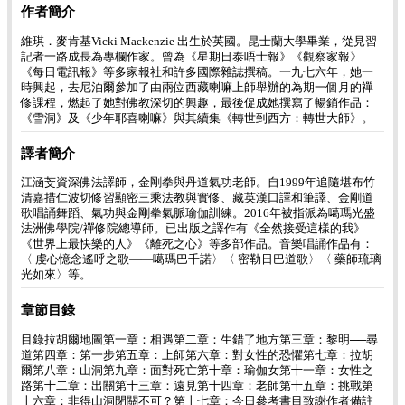
作者簡介
維琪．麥肯基Vicki Mackenzie 出生於英國。昆士蘭大學畢業，從見習
記者一路成長為專欄作家。曾為《星期日泰唔士報》《觀察家報》
《每日電訊報》等多家報社和許多國際雜誌撰稿。一九七六年，她一
時興起，去尼泊爾參加了由兩位西藏喇嘛上師舉辦的為期一個月的禪
修課程，燃起了她對佛教深切的興趣，最後促成她撰寫了暢銷作品：
《雪洞》及《少年耶喜喇嘛》與其續集《轉世到西方：轉世大師》。
譯者簡介
江涵芠資深佛法譯師，金剛拳與丹道氣功老師。自1999年追隨堪布竹
清嘉措仁波切修習顯密三乘法教與實修、藏英漢口譯和筆譯、金剛道
歌唱誦舞蹈、氣功與金剛拳氣脈瑜伽訓練。2016年被指派為噶瑪光盛
法洲佛學院/禪修院總導師。已出版之譯作有《全然接受這樣的我》
《世界上最快樂的人》《離死之心》等多部作品。音樂唱誦作品有：
〈 虔心憶念遙呼之歌——噶瑪巴千諾〉〈 密勒日巴道歌〉〈 藥師琉璃
光如來〉等。
章節目錄
目錄拉胡爾地圖第一章：相遇第二章：生錯了地方第三章：黎明──尋
道第四章：第一步第五章：上師第六章：對女性的恐懼第七章：拉胡
爾第八章：山洞第九章：面對死亡第十章：瑜伽女第十一章：女性之
路第十二章：出關第十三章：遠見第十四章：老師第十五章：挑戰第
十六章：非得山洞閉關不可？第十七章：今日參考書目致謝作者備註