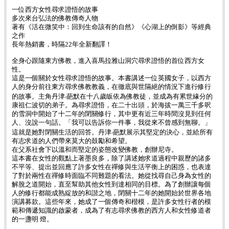
一位西方女性尋求證悟的故事
多次來台弘法的佛教傳奇人物
著有《活在微笑中：回到生命該有的自然》《心湖上的倒影》等經典
之作
長年熱銷書，時隔22年全新翻譯！
全身心跟隨東方佛教，進入喜馬拉雅山洞穴尋求證悟的首位西方女
性。
這是一個關於女性尋求證悟的故事。本書講述一位英國女子，以西方
人的身分前往東方尋求佛教教義，在徹底與世隔絕的情況下進行修行
的故事。主角丹津‧葩默在十八歲皈依為佛教徒，並成為有累世緣分的
康祖仁波切的弟子。為尋求證悟，在二十出頭，於海拔一萬三千多呎
的雪洞中開始了十二年的閉關修行，其中更有近三年時間沒見到任何
人、沒說一句話。「我可以告訴你一件事，我從來不曾感到無聊。」
這就是她對閉關生活的回答。丹津‧葩默展示其堅定的決心，並給所有
有志求道的人們帶來莫大的鼓勵和希望。
在父系社會下以溫和而堅定的姿態改變佛教，創辦尼寺。
這本書在女性的觀點上著墨良多，除了講述她求道過程中親歷的諸多
不平等、提出並回應了許多女性在禪修與生活平衡上的困惑，也表達
了對於兩性在禪修時面臨不同難題的看法。她從找尋自己身為女性的
解脫之道開始，直至幫助其他女性到達相同的目標。為了創辦讓每個
人的修行都能成熟綻放的和諧之地，閉關十二年的她開始於世界各地
演講募款。這些年來，她成了一個傳奇和楷模，是許多女性行者的模
範和傳遞知識的啟蒙者，成為了有志尋求佛教的西方人和女性修道者
的一盞明 燈。