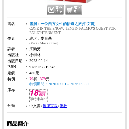
書名
：
雪洞：一位西方女性的悟道之旅(中文書)
CAVE IN THE SNOW: TENZIN PALMO’S QUEST FOR
ENLIGHTENMENT
作者
：
維琪．麥肯基
(Vicki Mackenzie)
譯者
：
江涵芠
出版社
：
橡樹林
2023-09-14
出版日期
：
ISBN
：
9786267219546
定價
：
480
元
79
379
特價
：
折
元
特價期間：2026-07-01～2026-09-30
庫存
：
即時庫存=3
分類
：
哲學宗教
佛教
中文書>
>
商品簡介