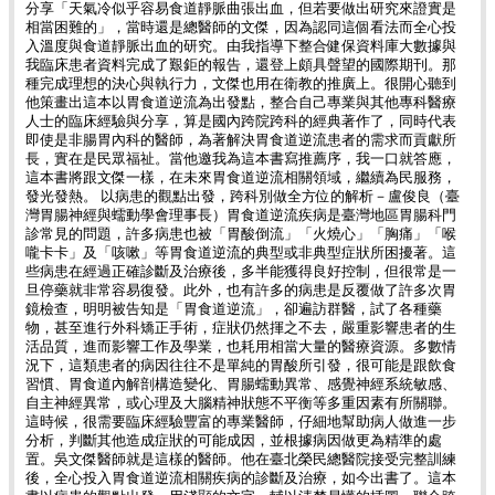
分享「天氣冷似乎容易食道靜脈曲張出血，但若要做出研究來證實是
相當困難的」，當時還是總醫師的文傑，因為認同這個看法而全心投
入溫度與食道靜脈出血的研究。由我指導下整合健保資料庫大數據與
我臨床患者資料完成了艱鉅的報告，還登上頗具聲望的國際期刊。那
種完成理想的決心與執行力，文傑也用在衛教的推廣上。很開心聽到
他策畫出這本以胃食道逆流為出發點，整合自己專業與其他專科醫療
人士的臨床經驗與分享，算是國內跨院跨科的經典著作了，同時代表
即使是非腸胃內科的醫師，為著解決胃食道逆流患者的需求而貢獻所
長，實在是民眾福祉。當他邀我為這本書寫推薦序，我一口就答應，
這本書將跟文傑一樣，在未來胃食道逆流相關領域，繼續為民服務，
發光發熱。 以病患的觀點出發，跨科別做全方位的解析－盧俊良（臺
灣胃腸神經與蠕動學會理事長）胃食道逆流疾病是臺灣地區胃腸科門
診常見的問題，許多病患也被「胃酸倒流」「火燒心」「胸痛」「喉
嚨卡卡」及「咳嗽」等胃食道逆流的典型或非典型症狀所困擾著。這
些病患在經過正確診斷及治療後，多半能獲得良好控制，但很常是一
旦停藥就非常容易復發。此外，也有許多的病患是反覆做了許多次胃
鏡檢查，明明被告知是「胃食道逆流」，卻遍訪群醫，試了各種藥
物，甚至進行外科矯正手術，症狀仍然揮之不去，嚴重影響患者的生
活品質，進而影響工作及學業，也耗用相當大量的醫療資源。多數情
況下，這類患者的病因往往不是單純的胃酸所引發，很可能是跟飲食
習慣、胃食道內解剖構造變化、胃腸蠕動異常、感覺神經系統敏感、
自主神經異常，或心理及大腦精神狀態不平衡等多重因素有所關聯。
這時候，很需要臨床經驗豐富的專業醫師，仔細地幫助病人做進一步
分析，判斷其他造成症狀的可能成因，並根據病因做更為精準的處
置。吳文傑醫師就是這樣的醫師。他在臺北榮民總醫院接受完整訓練
後，全心投入胃食道逆流相關疾病的診斷及治療，如今出書了。這本