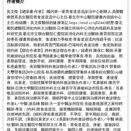
作者簡介
吳文傑【總策畫‧作者】‧國內第一家胃食道逆流診治中心創辦人‧員榮醫
療體系員生醫院胃食道逆流中心主任‧臺北市中山醫院膠囊內視鏡中心
主任‧粉絲團：吳文傑醫師的健康筆記 https://reurl.cc/qD24d3經歷‧臺北
榮民總醫院消化內科主治醫師‧日本國立癌病中心消化內視鏡科及放射
科研究員‧臺北市立聯合醫院仁愛院區消化內科主治醫師‧教育部部定講
師專長‧膠囊胃鏡檢查、食道動力學檢查‧胃食道逆流內視鏡手術：抗逆
流黏膜切除術、熱射頻胃賁門緊縮術‧巴瑞特氏食道治療：食道熱射頻
燒灼術【聯合作者群】跨科會診聯合作者1／婦產科 陳保仁 醫師‧禾馨
民權婦幼診所院長‧臺灣婦產身心醫學會理事長‧專長：高危險妊娠、周
產期超聲波、微創手術、婦科腫瘤、更年期障礙、經前症候群治療、
私密處整型、美容醫學跨科會診聯合作者2／營養諮詢 許瓊月 營養師‧
天璽營養諮詢中心院長‧前高雄榮民總醫院營養師＆國泰綜合醫院vip健
康管理中心營養師‧專長：疾病營養、體重管理、孕期營養、產後瘦
身、抗衰老、功能性醫學營養跨科會診聯合作者3／耳鼻喉科 陳亮宇
醫師‧亞洲大學醫院頭頸外科主任‧陳亮宇耳鼻喉科診所院長‧專長：耳鼻
喉及頭頸外科、顏面整形重建外科、頭頸部腫瘤、顏面整形、鼻整
形、鼻部疾病治療與手術、睡眠呼吸中止症診斷與治療跨科會診聯合
作者4／中醫 謝岳峰 醫師‧天一堂中醫診所院長‧安媞產後護理之家特聘
醫師‧專長：[內科]胃食道逆流、腸胃機能障礙、睡眠障礙、皮膚調理、
自律神經失調。[婦科]孕前產後調理、不孕症、更年期綜合症、痛經、
月經不調。[美顏抗衰老]F.A.C.E美顏針跨科會診聯合作者5／中醫 林親
怡 醫師‧員生醫院中醫部部主任‧專長：胃食道逆流、便祕、腸激躁症
候，失眠頭暈頭痛、睡眠呼吸中止、胸悶心悸、自律神經失調、代謝