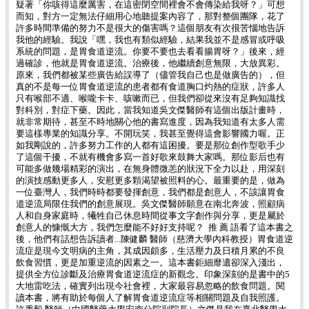
疑著「你咳得這麼厲害，在這密閉空間裡會不會傳染給我呀？」可想
而知，對方一定無法仔細用心地聽提案內容了，那對整個團隊，花了
許多時間準備的努力不是很大的傷害嗎？這個朋友有次很苦惱地告訴
我他的經驗。我說「嘿，我也有類似經驗，結果我並不是感冒或呼吸
系統的問題，是胃食道逆流。你要不要也去看看腸胃呀？」後來，經
過確診，他就是胃食道逆流。治療後，他繼續創意無限，大放異彩。
原來，我們都被某些廣告給誤導了（儘管我自己也是做廣告的），但
真的不是每一位胃食道逆流的患者都有食道胸口灼熱的症狀，許多人
只有喉部不適、喉嚨卡卡、咳嗽而已，但我們卻從來沒有足夠知識找
對科別，對症下藥。因此，當我知道吳文傑醫師有這個出版計畫時，
就非常期待，甚至不時地關心他的書寫進度，因為我知道有太多人需
要這樣專業的知識分享。不開玩笑，我甚至覺得這會影響國力喔。正
如我剛說的，許多努力工作的人都有這困擾。要是那位創作型歌手少
了這個干擾，不就有機會多寫一首好歌來鼓舞大家嗎。那位影后也有
可能多做幾場精彩的演出，在無身體微恙的狀況下全力以赴，用深刻
的演技感動更多人，安慰更多顆渴望被照料的心。最重要的是，做為
一位臺灣人，我們時時都要發揮創意，我們都是創意人，不該讓胃食
道逆流局限住我們的創意展現。吳文傑醫師願意在南北奔波，照顧病
人和自身家庭時，犧牲自己休息時間從事文字創作與分享，更是屬於
創意人的慷慨大方，我們怎麼能不好好支持呢？ 推 薦 語看了這本書之
後，他們有話想告訴讀者...陳健麟 醫師（慈濟大學內科教授）胃食道逆
流症是現今文明病的主角，其成因頗多，生活壓力及日積月累的不良
飲食習慣，更是加重逆流的因素之一。這本書鉅細靡遺卻深入淺出，
提供全方位診斷及治療胃食道逆流症的新觀念。印象深刻的是書中的5
大地雷吃法，確實列出現今社會裡，大家最容易忽略的飲食問題。閱
讀本書，將有助於每個人了解胃食道逆流症等相關問題及自我照護。