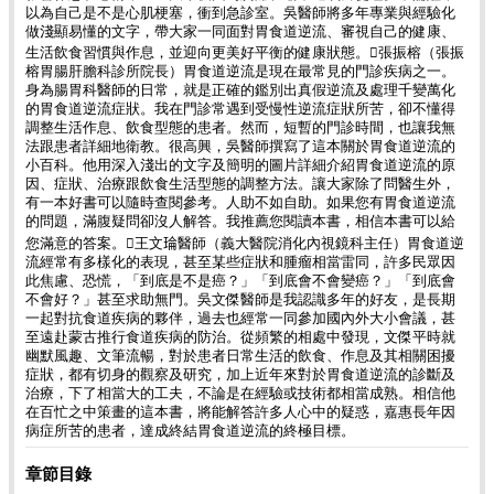
以為自己是不是心肌梗塞，衝到急診室。吳醫師將多年專業與經驗化
做淺顯易懂的文字，帶大家一同面對胃食道逆流、審視自己的健康、
生活飲食習慣與作息，並迎向更美好平衡的健康狀態。張振榕（張振
榕胃腸肝膽科診所院長）胃食道逆流是現在最常見的門診疾病之一。
身為腸胃科醫師的日常，就是正確的鑑別出真假逆流及處理千變萬化
的胃食道逆流症狀。我在門診常遇到受慢性逆流症狀所苦，卻不懂得
調整生活作息、飲食型態的患者。然而，短暫的門診時間，也讓我無
法跟患者詳細地衛教。很高興，吳醫師撰寫了這本關於胃食道逆流的
小百科。他用深入淺出的文字及簡明的圖片詳細介紹胃食道逆流的原
因、症狀、治療跟飲食生活型態的調整方法。讓大家除了問醫生外，
有一本好書可以隨時查閱參考。人助不如自助。如果您有胃食道逆流
的問題，滿腹疑問卻沒人解答。我推薦您閱讀本書，相信本書可以給
您滿意的答案。王文𤦎醫師（義大醫院消化內視鏡科主任）胃食道逆
流經常有多樣化的表現，甚至某些症狀和腫瘤相當雷同，許多民眾因
此焦慮、恐慌，「到底是不是癌？」「到底會不會變癌？」「到底會
不會好？」甚至求助無門。吳文傑醫師是我認識多年的好友，是長期
一起對抗食道疾病的夥伴，過去也經常一同參加國內外大小會議，甚
至遠赴蒙古推行食道疾病的防治。從頻繁的相處中發現，文傑平時就
幽默風趣、文筆流暢，對於患者日常生活的飲食、作息及其相關困擾
症狀，都有切身的觀察及研究，加上近年來對於胃食道逆流的診斷及
治療，下了相當大的工夫，不論是在經驗或技術都相當成熟。相信他
在百忙之中策畫的這本書，將能解答許多人心中的疑惑，嘉惠長年因
病症所苦的患者，達成終結胃食道逆流的終極目標。
章節目錄