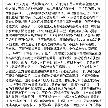
PART 1 要顧好胃，先認識胃／不可不知的胃部基本常識‧胃被稱為第二
個大腦，有自己的神經系統，展現消化功能自主性。‧善待你的胃，胃
才會善待你，一定要知道的5大地雷飲食法。‧生理會影響心理，面對3
種反覆發作的胃疾，又該如何是好呢？ PART 2 我是胃食道逆流嗎？／
胃食道逆流相關常識與症狀‧胃食道逆流發生率逐年攀升，但不少患者
逆流其實「是假的！」‧這個讓生心理都難受的病是何方神聖，有哪些
併發症讓人聞之色變？‧症狀有典型與非典型、病因分變形與不變形，7
種檢測讓逆流真凶無所遁形 PART 3 胃食道逆流致癌4部曲／忽略治療
的嚴重性與可怕結果‧小病不治恐致命，藥物治療5方法，約有8成症狀
明顯改善。‧胃食道變形的逆流吃藥效果有限，不妨評估手術治療，一
勞永逸。‧不把逆流當回事，把醫囑當耳邊風，小心成為食道癌候選
人。 PART 4 十萬個「胃」什麼？／最需破除的謠言與最需釐清的觀念‧
集結診間內外粉絲患者最常問的問題，給予建議，解除恐慌！‧關於病
症、用藥、飲食、治療，分門別類4個方向，查找更方便‧「究竟胃有
病，還是食道有病？」「吃白粥會加重病情？」…… 特別企劃1 跨科
診療室／全方位醫療讓治癒效果更加分‧假逆流真致命，你以為的逆流
可能是心臟出問題！‧與逆流併發症最相關的耳鼻喉科，拆解最難治的
逆流併發症。‧過敏個性與A型人格的逆流，搭配身心科治療效果加分。
…… 增修版特別收錄驚悚案例1：胃裡的青蛇，驚悚的假逆流！──生
食的健康疑慮案例驚悚案例2：來自餓鬼道的地獄火──縮胃手術嚴重的
後遺症經典案例1：食道力不從心：高解析度壓力檢測，抓出食道蠕動
異常逆流！經典案例2：瘦下來就好一半：減重5％就會逆轉的腸胃科
疾病 經典案例3：打嗝100次就會死！打嗝打不停，小心潛藏致命危機
經典案例4：喉嚨卡卡、反覆清痰，最易跑錯科、胃鏡抓不到的「咽喉