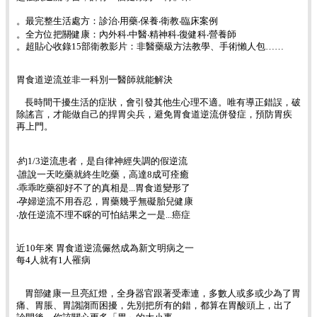
。最完整生活處方：診治‧用藥‧保養‧衛教‧臨床案例
。全方位把關健康：內外科‧中醫‧精神科‧復健科‧營養師
。超貼心收錄15部衛教影片：非醫藥級方法教學、手術懶人包……
胃食道逆流並非一科別一醫師就能解決
長時間干擾生活的症狀，會引發其他生心理不適。唯有導正錯誤，破
除謠言，才能做自己的捍胃尖兵，避免胃食道逆流併發症，預防胃疾
再上門。
‧約1/3逆流患者，是自律神經失調的假逆流
‧誰說一天吃藥就終生吃藥，高達8成可痊癒
‧乖乖吃藥卻好不了的真相是...胃食道變形了
‧孕婦逆流不用吞忍，胃藥幾乎無礙胎兒健康
‧放任逆流不理不睬的可怕結果之一是...癌症
近10年來 胃食道逆流儼然成為新文明病之一
每4人就有1人罹病
胃部健康一旦亮紅燈，全身器官跟著受牽連，多數人或多或少為了胃
痛、胃脹、胃謅謅而困擾，先別把所有的錯，都算在胃酸頭上，出了