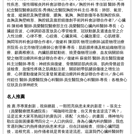
性疾患、慢性咽喉炎跨科會診聯合作者6／胸腔外科 李佳穎 醫師‧秀傳
紀念醫院醫療副院長‧秀傳紀念醫院胸腔外科主任‧專長：肺部、氣管、
食道、縱膈腔及胸壁腫瘤、膿胸、氣胸、胸部創傷等各類胸腔疾病、
血胸及胸壁畸形、胸腔鏡及腹腔鏡微創手術跨科會診聯合作者7／心臟
科 陳裕峰 醫師‧員榮醫院醫療部主任‧員榮醫院心臟內科醫師‧專長：心
臟超音波、心律調節器置放及心導管檢查、冠狀動脈及週邊血管之介
入性治療、心律不整、心絞痛、心臟衰竭、心臟急重症、心肌梗塞、
胸悶等跨科會診聯合作者8／復健科 陳淵琪 物理治療師‧誠星物理治療
所院長‧台北市物理治療師公會理事‧專長：肌筋膜疼痛及軟組織物理治
療、顱薦椎療法、內臟筋膜鬆動術、燒燙傷物理治療、血友病關節病
變之物理治療跨科會診聯合作者9／復健科 蘇俊郎 醫師‧員生醫院復健
科主治醫師‧專長：神經疾病復健、骨骼關節肌肉疾病、肌肉骨骼超音
波檢查、急慢性疼痛之肌痛點注射、關節韌帶肌腱損傷後之增生治
療、心肺運動復健與兒童發展遲緩治療跨科會診聯合作者10／身心科
何鎧任 醫師‧員榮醫院身心科醫師‧員生醫院身心科醫師‧專長：各種身心
症狀及自律神經失
名人推薦
推 薦 序專業創新，視病猶親，一顆照亮病患未來的新星！－張克士
（員榮醫療體系總院長）「喝咖啡吃甜食，你又胃食道逆流了嗎？」
這是近來大家耳熟能詳的廣告詞，搭配「火燒心」的畫面，傳神地勾
勒出這個困擾臺灣四分之一人口的病症。身為心臟內科的醫師，我也
常遇到胸口灼熱疼痛的病患來求診，但在詳細檢查、排除心臟問題
後，追根究底，始作俑者就是胃食道逆流惹。這讓我們心臟科醫師對