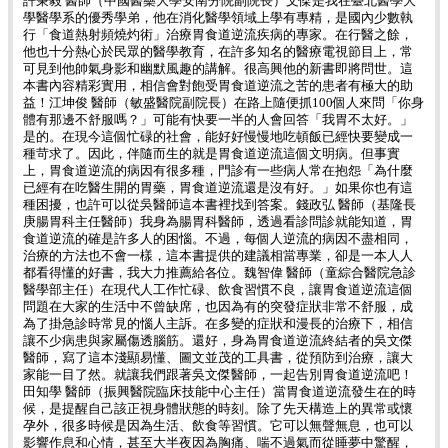
許秉毅 醫師（中國醫藥大學安南分院副院長）文傑是我在臺北醫學大
學醫學系的優秀學弟，他在消化醫學領域上學有專精，是國內少數執
行「食道熱射頻燒灼術」治療胃食道逆流疾病的專家。在行醫之餘，
他也十分熱心於民眾的醫學教育，在許多知名的醫療電視節目上，常
可見到他帥氣身影和幽默風趣的講解。很高興他的新書即將問世。這
本書內容精彩實用，相信會對飽受胃食道逆流之苦的患者有極大的助
益！江坤俊 醫師（敏盛醫院副院長）在路上隨便抓100個人來問「你身
體有那邊不舒服嗎？」可能有快要一半的人會回答「我胃不太好。」
是的。在現今這個忙碌的社會，能好好慢慢地吃頓飯已經快要變成一
種苛求了。因此，伴隨而生的就是胃食道逆流這個文明病。但事實
上，胃食道逆流的病因有很多種，門診有一些病人常在抱怨「為什麼
已經有在吃醫生開的胃藥，胃食道逆流還是沒有好。」如果你也有這
種困擾，也許可以從吳醫師這本書裡找到答案。錢政弘 醫師（基隆長
庚腸胃科主任醫師）我身為腸胃科醫師，透過看診問診就能知道，胃
食道逆流的確是許多人的困惱。不過，每個人逆流的病因不盡相同，
治療的方法也不會一樣，這本書提供的建議相當專業，卻是一本人人
都看得懂的好書，我大力推薦給各位。魏智偉 醫師（童綜合醫院急診
醫學部主任）在現代人工作忙碌、飲食習慣不良，讓胃食道逆流這個
問題在大家的生活中不曾缺席，也因為有的突發症狀非常不舒服，成
為了掛急診時常見的惱人主訴。在多變的症狀和漫長的治療下，相信
讓不少病患與家屬傷透腦筋。還好，身為胃食道逆流終結者的吳文傑
醫師，寫了這本淺顯易懂、圖文並茂的工具書，從預防到治療，讓大
家能一目了然。就讓我們跟著吳文傑醫師，一起告別胃食道逆流吧！
田知學 醫師（振興醫院臨床技能中心主任）當胃食道逆流發生在的時
候，是提醒自己該正視身體狀態的時刻。除了先天構造上的異常或懷
孕外，很多時候是因為生活、飲食等習慣。它可以無聲無息，也可以
影響作息和心情，甚至大半夜因為胸痛、喘不過氣而從睡夢中驚醒，