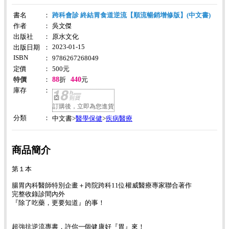
書名
：
跨科會診 終結胃食道逆流【順流暢銷增修版】(中文書)
作者
：
吳文傑
出版社
：
原水文化
2023-01-15
出版日期
：
ISBN
：
9786267268049
定價
：
500
元
88
440
特價
：
折
元
庫存
：
訂購後，立即為您進貨
分類
：
醫學保健
疾病醫療
中文書>
>
商品簡介
第１本
腸胃內科醫師特別企畫＋跨院跨科11位權威醫療專家聯合著作
完整收錄診間內外
『除了吃藥，更要知道』的事！
超強抗逆流專書，許你一個健康好『胃』來！