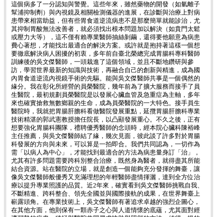
這個病多了一分認知與警覺。這些年來，雖然藥物的開發（如氫離子
幫浦抑制劑）與內視鏡及相關檢測儀器的進展，在診斷與治療上對病
患帶來相當助益，但有些胃食道逆流病患不是那麼簡單就能診治，尤
其抑制胃酸無法改善者，就必須找出根本問題加以解決（如賁門太鬆
或壓力大等），這不僅有賴專業醫師抽絲剝繭，還得要他願意為病患
費心著想，才能找出最適合的解決方案。或許就是抱持著這樣一個想
要徹底解決病人困擾的初衷，多年前自臺北榮總完成胃腸科專科醫師
訓練後的吳文傑醫師，一頭栽進了這個領域，並且不斷地鑽研與參
訪，學習世界最新的知識與技術，再融合自己的創新與精進，成為國
內胃食道逆流內視鏡手術的先驅。能與吳文傑醫師共事是一個偶然的
緣分。我在彰化所經營的員榮醫院，幾年前為了擴大服務而接手了員
生醫院，最初規劃員榮醫院是以發展心臟血管及急重症為主軸，多年
來也確實搶救無數鄉親的生命，成為員榮醫院的一大特色。接手員生
醫院時，我就把胃腸肝膽科看做醫院發展重點，延攬胃腸肝膽科專業
技術精湛的郭武憲教授擔任院長，以凸顯發展重心。不久之後，正有
想要強化胃腸科團隊，禮聘優秀醫師的念頭時，經本院心臟科陳裕峰
主任推薦，與吳文傑醫師結了緣，幾次見面，彼此談了許多對於胃腸
科發展的方向與未來，可以算是一拍即合。我們共同認為，一切作為
需「以病人為中心」，才能找到最適合的方法為病患量身訂「治」，
尤其有許多問題需要跨科別整合治療，既然身為醫者，就得盡其所能
結合資源。站在醫院的立場，就是創造一個能夠充分發揮的舞臺，讓
像吳文傑醫師般優秀又充滿理想的年輕醫師盡情揮灑，達到全方位治
療以提升專業照護的品質。近2年來，確實看到吳文傑醫師挑戰自我、
不斷精進、跨科整合、領先全國並與國際接軌的成果，在世界舞臺上
嶄露頭角。在專業技術上，吳文傑醫師有著追求卓越的強烈企圖心，
在其他方面，他則保有一顆赤子之心與人道情懷的底蘊，尤其面對經