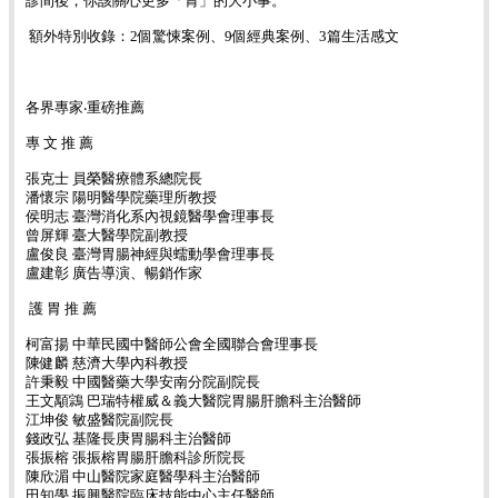
診間後，你該關心更多「胃」的大小事。
額外特別收錄：2個驚悚案例、9個經典案例、3篇生活感文
各界專家‧重磅推薦
專 文 推 薦
張克士 員榮醫療體系總院長
潘懷宗 陽明醫學院藥理所教授
侯明志 臺灣消化系內視鏡醫學會理事長
曾屏輝 臺大醫學院副教授
盧俊良 臺灣胃腸神經與蠕動學會理事長
盧建彰 廣告導演、暢銷作家
護 胃 推 薦
柯富揚 中華民國中醫師公會全國聯合會理事長
陳健麟 慈濟大學內科教授
許秉毅 中國醫藥大學安南分院副院長
王文顒鶎 巴瑞特權威＆義大醫院胃腸肝膽科主治醫師
江坤俊 敏盛醫院副院長
錢政弘 基隆長庚胃腸科主治醫師
張振榕 張振榕胃腸肝膽科診所院長
陳欣湄 中山醫院家庭醫學科主治醫師
田知學 振興醫院臨床技能中心主任醫師