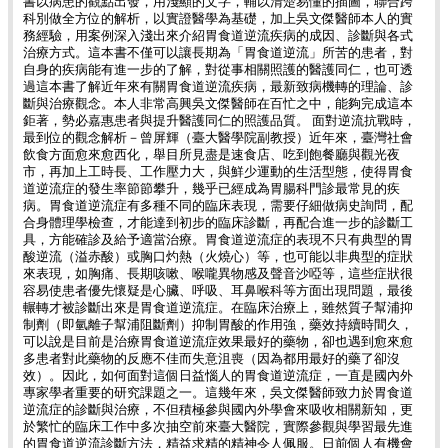
書以病患的觀點出發，用淺顯的文字，輔以清楚易懂的插圖，聯合跨
科別做全方位的解析，以實證醫學為基礎，加上吳文傑醫師本人的實
務經驗，用案例深入淺出來介紹胃食道逆流疾病的成因、診斷與各式
治療方式。這本書不僅可以讓長期為「胃食道逆流」所苦的患者，對
自身的疾病能有進一步的了解，對從事相關照護的醫護同仁，也可透
過這本書了解近年來有關胃食道逆流疾病，最新致病機轉的理論、診
斷與治療觀念。本人非常高興吳文傑醫師在百忙之中，能夠完成這本
鉅著，勢必嘉惠患者與提升醫護同仁的照護品質。 面對逆流抗戰時，
最到位的觀念解析－曾屏輝（臺大醫學院副教授）近年來，臺灣社會
飲食方面愈來愈西化，舉目所見盡是速食店、吃到飽餐廳與觀光夜
市，再加上工時長、工作壓力大，與鮮少運動的生活型態，使得胃食
道逆流症的發生率節節攀升，幾乎已經成為胃腸科門診最常見的疾
病。胃食道逆流症有多種不同的臨床表現，需要仔細做病史詢問，配
合身體理學檢查，才能達到初步的臨床診斷，再配合進一步的診斷工
具，方能確診及給予適當治療。胃食道逆流症的表現不只有典型的胃
酸逆流（溢赤酸）或胸口灼熱（火燒心）等，也可能以非典型的症狀
來表現，如胸痛、長期咳嗽、喉嚨異物感及聲音沙啞等，這些症狀很
容易使患者優先懷疑是心臟、呼吸、耳鼻喉科等方面出現問題，最後
輾轉才被診斷出來是胃食道逆流症。在臨床治療上，雖然質子幫浦抑
制劑（即氫離子幫浦阻斷劑）抑制胃酸的作用強，藥效持續時間久，
可以說是目前是治療胃食道逆流症效果最好的藥物，卻也遇到愈來愈
多患者對此藥物的反應不佳而失意沮喪（因為都用最好的藥了卻沒
效）。因此，如何面對這個日益惱人的胃食道逆流症，一直是國內外
專家學者重要的研究課題之一。這幾年來，吳文傑醫師致力於胃食道
逆流症的診斷與治療，不但積極參與國內外學會來吸收相關新知，更
於繁忙的臨床工作中多次抽空前來臺大醫院，實際參觀與學習最先進
的胃食道逆流診斷方法，精益求精的精神令人佩服。日前個人有機會