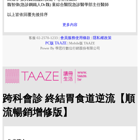
魏智偉(急診鋼鐵人Dr.魏) 童綜合醫院急診醫學部主任醫師
以上皆依回覆先後排序
更多內容
會員服務使用條款
隱私權政策
客服 02-2570-1233
|
|
PC版 TAAZE
|
Mobile版 TAAZE
Power By 學思行數位行銷股份有限公司
跨科會診 終結胃食道逆流【順
流暢銷增修版】