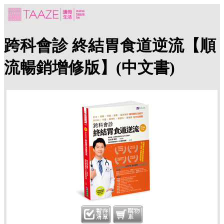
跨科會診 終結胃食道逆流【順
流暢銷增修版】(中文書)