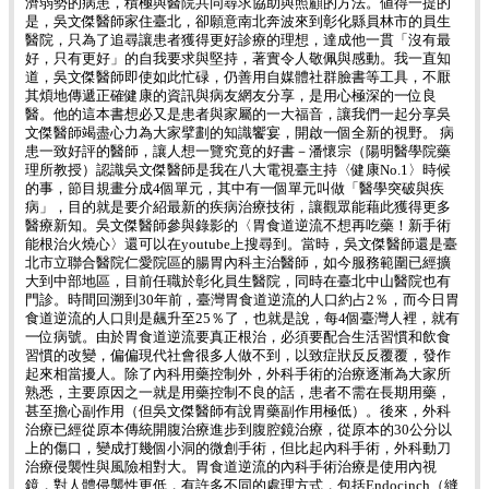
濟弱勢的病患，積極與醫院共同尋求協助與照顧的方法。値得一提的
是，吳文傑醫師家住臺北，卻願意南北奔波來到彰化縣員林市的員生
醫院，只為了追尋讓患者獲得更好診療的理想，達成他一貫「沒有最
好，只有更好」的自我要求與堅持，著實令人敬佩與感動。我一直知
道，吳文傑醫師即使如此忙碌，仍善用自媒體社群臉書等工具，不厭
其煩地傳遞正確健康的資訊與病友網友分享，是用心極深的一位良
醫。他的這本書想必又是患者與家屬的一大福音，讓我們一起分享吳
文傑醫師竭盡心力為大家擘劃的知識饗宴，開啟一個全新的視野。 病
患一致好評的醫師，讓人想一覽究竟的好書－潘懷宗（陽明醫學院藥
理所教授）認識吳文傑醫師是我在八大電視臺主持〈健康No.1〉時候
的事，節目規畫分成4個單元，其中有一個單元叫做「醫學突破與疾
病」，目的就是要介紹最新的疾病治療技術，讓觀眾能藉此獲得更多
醫療新知。吳文傑醫師參與錄影的〈胃食道逆流不想再吃藥！新手術
能根治火燒心〉還可以在youtube上搜尋到。當時，吳文傑醫師還是臺
北市立聯合醫院仁愛院區的腸胃內科主治醫師，如今服務範圍已經擴
大到中部地區，目前任職於彰化員生醫院，同時在臺北中山醫院也有
門診。時間回溯到30年前，臺灣胃食道逆流的人口約占2％，而今日胃
食道逆流的人口則是飆升至25％了，也就是說，每4個臺灣人裡，就有
一位病號。由於胃食道逆流要真正根治，必須要配合生活習慣和飲食
習慣的改變，偏偏現代社會很多人做不到，以致症狀反反覆覆，發作
起來相當擾人。除了內科用藥控制外，外科手術的治療逐漸為大家所
熟悉，主要原因之一就是用藥控制不良的話，患者不需在長期用藥，
甚至擔心副作用（但吳文傑醫師有說胃藥副作用極低）。後來，外科
治療已經從原本傳統開腹治療進步到腹腔鏡治療，從原本的30公分以
上的傷口，變成打幾個小洞的微創手術，但比起內科手術，外科動刀
治療侵襲性與風險相對大。胃食道逆流的內科手術治療是使用內視
鏡，對人體侵襲性更低，有許多不同的處理方式，包括Endocinch（縫