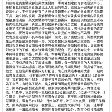
前往彰化員生醫院參訪吳文傑醫師一手籌備創建的胃食道逆流中心，
更能看見他實踐胃食道逆流全人照顧的理念。這個近乎完美的胃食道
逆流中心，不但重金配置了各種媲美醫學中心等級的胃食道逆流診斷
工具，如立體內視鏡、高解析度食道壓力檢查及多管腔食道內阻抗併
酸鹼度檢測儀，吳文傑醫師率領的堅強團隊，更能提供難治型患者各
種內視鏡的治療，再加上其他醫療科部的強力支援，真正達到提供胃
食道逆流症患者診斷與治療一條龍的最高境界，獲得許多患者的肯定
與信賴。要說胃食道逆流症是現代人常見的文明病也不為過，肥胖、
飲食及生活習慣不良等都有關係，因此，除了藥物治療，調整飲食與
生活型態是最重要的第一步。吳文傑醫師深知衛教之重要性，不僅在
網路與各種傳播媒體積極發表與分享相關的最新醫學新知，提高患者
對此病症的了解，也加強醫病之間的配合，更在南北奔波中，企畫這
本跨科合作的作品，殊屬不易。本書幾乎涵蓋了胃食道逆流症的各個
重要層面，藉由吳文傑醫師生花妙筆將艱澀難懂的胃食道逆流症知
識，用淺顯易懂的文字表達出來，我想，每一個讀過書的人都能對此
複雜病症有基本認識，將在面對此病症的長期抗戰時，能具備正確的
觀念，更願意與醫療團隊好好配合。衷心推薦這本書給大家，一起終
結胃食道逆流。 你有創意嗎？你有胃食道逆流嗎？－盧建彰（廣告導
演）我有幾位醫生朋友，這幾年常常麻煩他們。有時為了家人，有時
為了自己，有時為了朋友。吳文傑醫師可能是最近最常麻煩到的一
位，因為我待的創意產業裡，很多朋友都有共同的狀況－胃食道逆
流。印象中，我曾經在一星期裡遇見2位創意總監、1位創作型歌手、1
位影后，他們告訴我說自己有胃食道逆流，甚至晚上咳到無法睡眠的
嚴重狀況。還有另1位朋友，他久咳不癒，吃了挺久的藥，影響工作極
大。因為講沒兩句就咳，在會議上、在面對大客戶時，只能一邊舉手
說抱歉，一邊繼續咳著，整個開會節奏被打斷外，對方心裡可能還狐