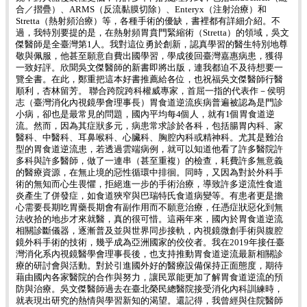
合／摺疊）、ARMS（反流黏膜切除）、Enteryx（注射治療）和
Stretta（熱射頻治療）等，各種手術的優缺，書裡都有詳細介紹。不
過，我特別要提的是，在熱射頻胃賁門緊縮術（Stretta）的領域，吳文
傑醫師是全臺灣第1人。我對這位勇於創新，認真學習的醫生特別地尊
敬與佩服，他甚至願意自費出國學習，學成後回臺灣嘉惠病患，獲得
一致好評。欣聞吳文傑醫師的新書即將出版，連我都迫不及待想要一
覽全書。在此，鄭重把這本好書推薦給各位，也祝福吳文傑醫師行醫
順利，杏林留芳。 聯合跨院跨科權威專家，首屈一指的代表作－侯明
志（臺灣消化內視鏡學會理事長）胃食道逆流疾病普遍被認為是門診
小病，卻也是最常見的問題，國內平均每4個人，就有1個胃食道逆
流。然而，因為其症狀多元，病患常求診於各科，包括腸胃內科、家
醫科、中醫科、耳鼻喉科、心臟科、胸腔內科或精神科。尤其是難治
型的胃食道逆流患，若透過雲端病例，就可以知道他看了許多醫院許
多科與許多醫師，做了一連串（甚至重複）的檢查，耗費許多無意義
的醫療資源，在無止境的惡性循環中排徊。同時，又因為對於外科手
術的無知而心生畏懼，拒絕進一步的手術治療，導致許多逆流性食道
炎產生了併發症，如食道狹窄與巴瑞特氏食道病變等。有患者更是擔
心需要長期吃胃藥長期會有副作用而不願意治療，任憑症狀惡化到無
法收拾的地步才來就醫，真的很可惜。這兩年來，國內於胃食道逆流
相關診斷儀器，逐漸普及並與世界同步接軌，內視鏡微創手術與腹腔
鏡外科手術的技術，幾乎成為亞洲國家的佼佼者。我在2019年接任臺
灣消化系內視鏡醫學會理事長後，也支持推動胃食道逆流最新相關診
療的研討會與活動。對於引進國外好的醫療設備保持正面態度，期待
藉由國內各家醫院的合作與努力，讓民眾能更加了解胃食道逆流的預
防與治療。吳文傑醫師過去在臺北榮民總醫院接受消化內科訓練時，
就表現出研究的熱情與學習新知的渴望。還記得，我曾經與住院醫師