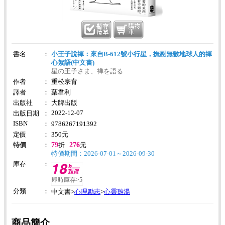
書名
：
小王子說禪：來自B-612號小行星，撫慰無數地球人的禪
心絮語(中文書)
星の王子さま、禅を語る
作者
：
重松宗育
譯者
：
葉韋利
出版社
：
大牌出版
2022-12-07
出版日期
：
ISBN
：
9786267191392
定價
：
350
元
79
276
特價
：
折
元
特價期間：2026-07-01～2026-09-30
庫存
：
即時庫存>5
分類
：
心理勵志
心靈雞湯
中文書>
>
商品簡介