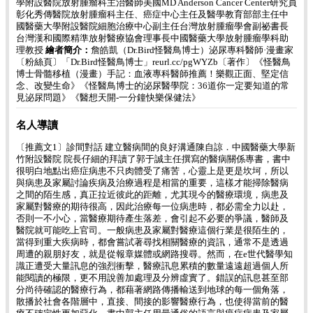
學附設醫院放射腫瘤科主治醫師美國MD Anderson Cancer Center研究員
彰化秀傳醫院放射腫瘤科主任、癌症中心主任及醫學教育部部主任中
國醫藥大學附設醫院細胞治療中心副主任台灣放射腫瘤學會副祕書長
台灣漢和國際精準放射醫療協會理事長中國醫藥大學放射腫瘤學科助
理教授
繪者簡介：
詹皓凱（Dr.Bird怪醫鳥博士）泌尿專科醫師·漫畫家
〔粉絲頁〕「Dr.Bird怪醫鳥博士」reurl.cc/pgWYZb〔著作〕《怪醫鳥
博士骨髓移植（漫畫）手記：血液專科醫師推薦！樂觀正面、堅定信
念、改變生命》《怪醫鳥博士的泌尿醫學院：36道你一定要知道的常
見泌尿問題》《醫想天開-一分鐘快樂保健法》
名人導讀
〔推薦文1〕診間對話 建立醫病間的良好溝通陳自諒．中國醫藥大學新
竹附設醫院 院長仔細的拜讀了郭于誠主任撰寫的醫病關係專書，書中
很明白地點出癌症病患不只肉體受了痛苦，心靈上是更是坎坷，所以
與病患及家屬討論疾病及治療過程是相當的重要，這樣才能掃除醫病
之間的陌生感，真正拉近彼此的距離，尤其現今的醫療環境，病患及
家屬對醫療的期待很高，因此治療每一位病患時，都必需全力以赴，
否則一不小心，當醫療期待產生落差，會引起不必要的爭議，醫師及
醫院就可能吃上官司。一般病患及家屬對醫療這個行業是很陌生的，
當得到重大疾病時，都會嘗試著尋找相關醫療的資訊，通常不是透過
周遭的親朋好友，就是從報章媒體或網路搜尋。然而，在e世代醫學知
識正遭受大量訊息的強烈衝擊，醫療訊息累積的數量遠遠超過個人所
能閱讀的極限，更不用說善加處理及分辨虛實了。錯誤的訊息甚至部
分尚待確認的醫療行為，都藉著網路傳播輸送到地球的每一個角落，
散播於社會各階層中，直接、間接的影響醫療行為，也使得當前的醫