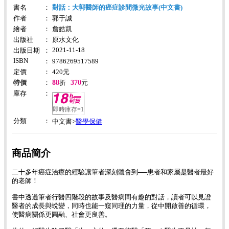
書名
：
對話：大郭醫師的癌症診間微光故事(中文書)
作者
：
郭于誠
繪者
：
詹皓凱
出版社
：
原水文化
2021-11-18
出版日期
：
ISBN
：
9786269517589
定價
：
420
元
88
370
特價
：
折
元
庫存
：
即時庫存=1
分類
：
醫學保健
中文書>
商品簡介
二十多年癌症治療的經驗讓筆者深刻體會到──患者和家屬是醫者最好
的老師！
書中透過筆者行醫四階段的故事及醫病間有趣的對話，讀者可以見證
醫者的成長與蛻變，同時也能一窺同理的力量，從中開啟善的循環，
使醫病關係更圓融、社會更良善。