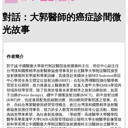
對話：大郭醫師的癌症診間微
光故事
作者簡介
郭于誠 中國醫藥大學新竹附設醫院放射腫瘤科主任．癌症中心副主任
台灣漢和國際精準放射醫療協會理事長於台北醫學大學附設醫院接受
放射腫瘤與安寧緩和專業訓練，其後曾赴美國休士頓MD Anderson癌症
中心學習全身立體定位放射治療(SBRT)；在彰化秀傳醫院擔任醫學教
育部主任期間，致力推廣全人醫療教育，並進入逢甲大學EMBA學習跨
領域與領導管理。除了投身於發展未來更精準之放射治療技術，如質
子治療(Proton therapy)、硼中子捕獲放射治療(BNCT)、術中放射治療
(IORT)外，也促進搭配免疫細胞治療、熱治療與營養照護之發展。此
外，亦結合專業醫療與經營管理概念，創立台灣漢和國際精準放射醫
療協會並擔任理事長，致力於全人教育與弱勢扶助等公益活動，期盼
為病患帶來希望、為社會創造價值。〔學經歷〕高雄醫學大學醫學院
醫學系畢業逢甲大學EMBA高階管理組碩士陽明大學生物醫學影像暨放
射科學系博士中國醫藥大學附設醫院放射腫瘤科主治醫師台北醫學大