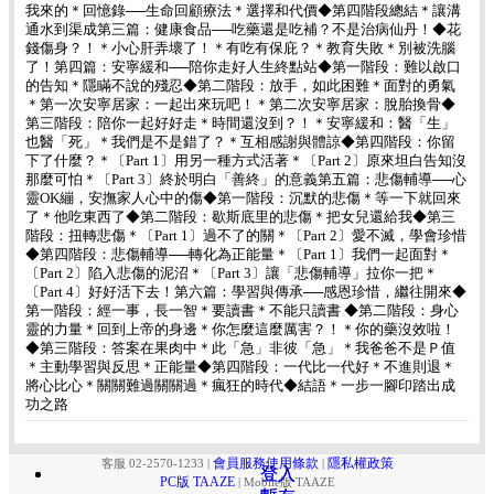
我來的＊回憶錄──生命回顧療法＊選擇和代價◆第四階段總結＊讓溝
通水到渠成第三篇：健康食品──吃藥還是吃補？不是治病仙丹！◆花
錢傷身？！＊小心肝弄壞了！＊有吃有保庇？＊教育失敗＊別被洗腦
了！第四篇：安寧緩和──陪你走好人生終點站◆第一階段：難以啟口
的告知＊隱瞞不說的殘忍◆第二階段：放手，如此困難＊面對的勇氣
＊第一次安寧居家：一起出來玩吧！＊第二次安寧居家：脫胎換骨◆
第三階段：陪你一起好好走＊時間還沒到？！＊安寧緩和：醫「生」
也醫「死」＊我們是不是錯了？＊互相感謝與體諒◆第四階段：你留
下了什麼？＊〔Part 1〕用另一種方式活著＊〔Part 2〕原來坦白告知沒
那麼可怕＊〔Part 3〕終於明白「善終」的意義第五篇：悲傷輔導──心
靈OK繃，安撫家人心中的傷◆第一階段：沉默的悲傷＊等一下就回來
了＊他吃東西了◆第二階段：歇斯底里的悲傷＊把女兒還給我◆第三
階段：扭轉悲傷＊〔Part 1〕過不了的關＊〔Part 2〕愛不滅，學會珍惜
◆第四階段：悲傷輔導──轉化為正能量＊〔Part 1〕我們一起面對＊
〔Part 2〕陷入悲傷的泥沼＊〔Part 3〕讓「悲傷輔導」拉你一把＊
〔Part 4〕好好活下去！第六篇：學習與傳承──感恩珍惜，繼往開來◆
第一階段：經一事，長一智＊要讀書＊不能只讀書 ◆第二階段：身心
靈的力量＊回到上帝的身邊＊你怎麼這麼厲害？！＊你的藥沒效啦！
◆第三階段：答案在果肉中＊此「急」非彼「急」＊我爸爸不是Ｐ值
＊主動學習與反思＊正能量◆第四階段：一代比一代好＊不進則退＊
將心比心＊關關難過關關過＊瘋狂的時代◆結語＊一步一腳印踏出成
功之路
會員服務使用條款
隱私權政策
客服 02-2570-1233
|
|
登入
登入
PC版 TAAZE
|
Mobile版 TAAZE