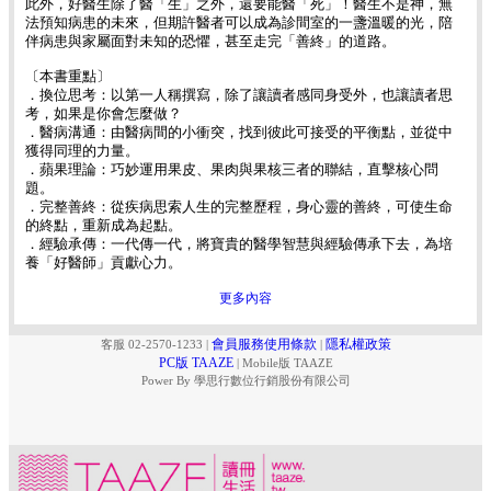
此外，好醫生除了醫「生」之外，還要能醫「死」！醫生不是神，無
法預知病患的未來，但期許醫者可以成為診間室的一盞溫暖的光，陪
伴病患與家屬面對未知的恐懼，甚至走完「善終」的道路。
〔本書重點〕
．換位思考：以第一人稱撰寫，除了讓讀者感同身受外，也讓讀者思
考，如果是你會怎麼做？
．醫病溝通：由醫病間的小衝突，找到彼此可接受的平衡點，並從中
獲得同理的力量。
．蘋果理論：巧妙運用果皮、果肉與果核三者的聯結，直擊核心問
題。
．完整善終：從疾病思索人生的完整歷程，身心靈的善終，可使生命
的終點，重新成為起點。
．經驗承傳：一代傳一代，將寶貴的醫學智慧與經驗傳承下去，為培
養「好醫師」貢獻心力。
更多內容
會員服務使用條款
隱私權政策
客服 02-2570-1233
|
|
PC版 TAAZE
|
Mobile版 TAAZE
Power By 學思行數位行銷股份有限公司