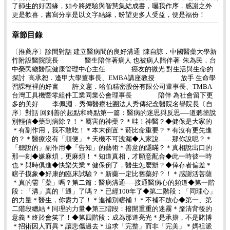
了師生的好因緣，如今將經驗與智慧集結成書，囑我作序，感謝之外
更是歡喜，書寫分享是以文字結緣，盼望更多人受益，便是福份！
章節目錄
〔推薦序〕診間對話 建立醫病間的良好溝通 陳自諒．中國醫藥大學新
竹附設醫院院長 醫生陪伴著病人 也被病人陪伴著 朱為民．台
中榮民總醫院健康管理中心主任 癌友的微光 對生活與生命的
探討 高承恕．逢甲大學董事長、EMBA講座教授 放手 生命學
習課程裡的好書 許文憲．哈伯精密股份有限公司董事長、TMBA
台灣工具機暨零組件工業同業公會理事長 陪伴 為社會留下更
多的美好 李佩淵．秀傳醫療社團法人秀傳紀念醫院名譽院長〔自
序〕對話 回到善的起點和終點第一篇：醫病的迷思與反思──道聽塗說
別輕信◆藥到病除？！＊厲害的神藥？＊哇！神醫？◆健保是大家的
＊有副作用，我不敢吃！＊本末倒置＊菸比命重要？＊有沒有更先進
的？＊醫療沒有「順便」＊天機不可洩漏◆人家說……那你說呢？＊
「聽說的」副作用◆「告知」的藝術＊善意的隱瞞？＊真相說出口的
那一刻◆嫌麻煩，更麻煩！＊知道真相，才願意配合◆此一時彼一時
也＊與時俱進◆快樂失業＊健保倒了，醫生怎麼辦？◆倖存者偏差＊
瞎子摸象◆好康的臨床試驗？＊新藥一定比舊藥好？！＊感謝活菩薩
＊真的需「藥」嗎？第二篇：醫病溝通──接通醫病心的頻道◆第一階
段：「溝」真的「通」了嗎？＊已經100年了◆第二階段：「同理心」
的力量＊醫生，你盡力了！＊進補別瞎補！＊不補不放心◆第一、第
二階段總結＊同理的力量◆第三階段：撥開重重的迷霧＊釐清背後的
意義＊終於會笑了！◆第四階段：成為那道亮光＊是承擔，不是賭博
＊招術因人而異＊讓悲傷過去＊追求「完整」而非「完美」＊媽祖派