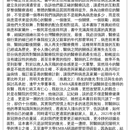
療不確定性更加惡化。書中郭主任用最通俗的語言與癌症病患及家屬
建立良好的溝通管道，告訴他們最正確的醫療訊息，讓柔性的互動貫
穿整個醫療過程，整體的醫療品質因而獲得提升。身為治療癌症的醫
師，不管是哪一個專科我們強調的並不是能夠為病患做多少，而是視
病患需求來提供用心的醫療，一個微笑、一份關懷、一個鼓勵，就能
讓他們大受鼓舞，對醫療的配合度相對提高。這本書除了推薦給癌症
病患和家屬外，一般民眾也值得拜讀，書中充滿真情流露的真實故
事，細膩的描繪出當今台灣醫療的狀況。最後，我必須強調，醫療這
個行業的確已經不像我祖父及父親輩的年代那麼單純了，病患前來看
病、醫師診斷後開藥，病人再支付醫療費用，這種簡單而直接的互動
已經成為歷史。更令人擔心的是，醫病之間的關係正逐漸失去互信，
部分病患因而對醫師及醫療院所提供的醫療容易產生猜忌，動輒提出
沒有建設性的抱怨，甚至非事實的指控，醫師的工作情緒、效率不免
受到影響，對於以救人為天職的使命感更是一大重擊。當然現今的醫
療是不能忽視病患的自主權，不過病患與家屬必須與醫療人員共同討
論病情，擬訂最妥善的醫療計劃，讓我們和病患及家屬一起期待今天
要比昨天好，而明天會更好。〔推薦文2〕癌友的微光 對生活與生命的
探討高承恕．逢甲大學董事長、EMBA講座教授郭于誠醫師是位難得的
良醫，既有仁術又有仁心，既欲治人之病痛，更想改變眾人的觀念；
於是在醫院的空閒之外，他做訪談、記紀錄，談的是不僅是醫療健康
之道，更是深一層的生活與生命探討。雖然這本書目前我只讀了一部
分，卻仍十分感動。其實我們習慣上有許多的迷思與無知，郭醫師以
他的專業知識與無比的熱忱，透過深入淺出的文字，告訴讀者，如何
善待自己的健康，同時還可以更適當的兼顧家人、親人。2021年全球
新冠肺炎仍在蔓延，此刻我們更需要更正確的知識，更冷靜的頭腦去
面對。這本書不只是診間室的微光，更是一盞燈。郭醫師讀完陽明大
學的博士之後，又至逢甲大學EMBA研讀經營管理碩士，因為如此，結