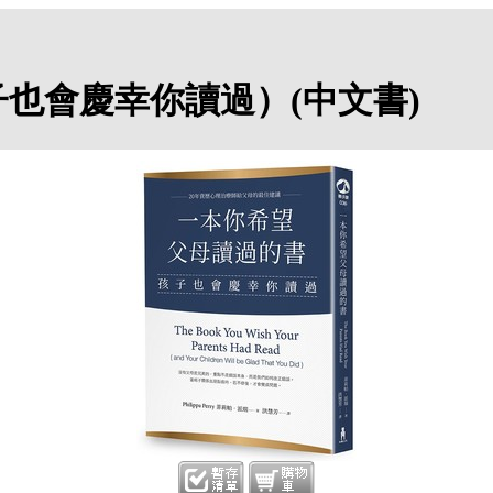
也會慶幸你讀過）(中文書)