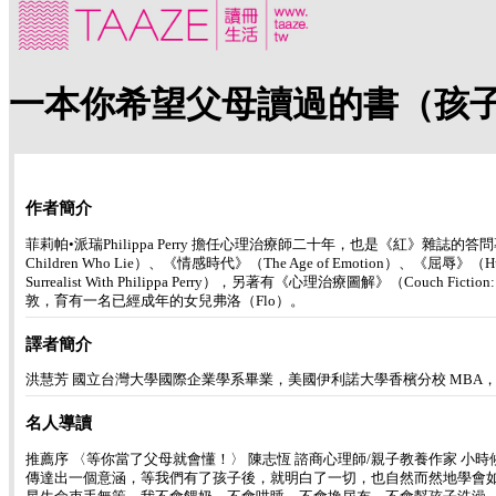
一本你希望父母讀過的書（孩
作者簡介
菲莉帕•派瑞Philippa Perry 擔任心理治療師二十年，也是《紅》雜誌的
Children Who Lie）、《情感時代》（The Age of Emotion）、《屈辱》（H
Surrealist With Philippa Perry），另著有《心理治療圖解》（Couch Fi
敦，育有一名已經成年的女兒弗洛（Flo）。
譯者簡介
洪慧芳 國立台灣大學國際企業學系畢業，美國伊利諾大學香檳分校 MB
名人導讀
推薦序 〈等你當了父母就會懂！〉 陳志恆 諮商心理師/親子教養作家 
傳達出一個意涵，等我們有了孩子後，就明白了一切，也自然而然地學會