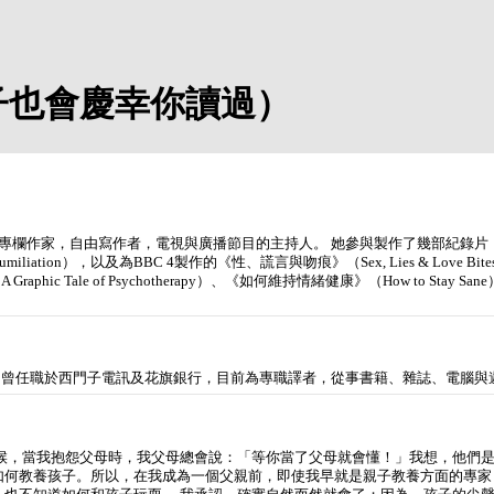
子也會慶幸你讀過）
答問專欄作家，自由寫作者，電視與廣播節目的主持人。 她參與製作了幾部紀錄片，包括為BB
umiliation），以及為BBC 4製作的《性、謊言與吻痕》（Sex, Lies & Love Bite
ction: A Graphic Tale of Psychotherapy）、《如何維持情緒健康》（How 
A，曾任職於西門子電訊及花旗銀行，目前為專職譯者，從事書籍、雜誌、電腦與
小時候，當我抱怨父母時，我父母總會說：「等你當了父母就會懂！」我想，他們
如何教養孩子。所以，在我成為一個父親前，即使我早就是親子教養方面的專家