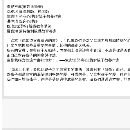
讚譽推薦(依姓氏筆畫)
沈雅琪 資深教師、神老師
陳志恆 諮商心理師/親子教養作家
洪仲清 臨床心理師
魏瑋志(澤爸) 親職教育講師
羅寶鴻 蒙特梭利親職教育專家
「這本《你希望父母讀過的書》，可以做為你身為父母無力與無助時刻的
什麼？把握那些最重要的事情，其他的都別太執著。
所有的父母，在與孩子互動時，內在都上演著許多小劇場，不論是你是否
正自己對待孩子的態度與作法。
這是我很喜歡這本書的地方！」──陳志恆 諮商心理師/親子教養作家
「演講上千場，發現到親子之間最重要的東西，其實只有『關係』而已。
為孩子都是非常的渴望得到爸媽的愛，可惜的是，父母對孩子的愛，往往
我們如何對待孩子，往往是受到過往成長的影響。讓我們透過這本書，能更