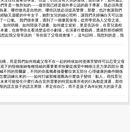
聲哭泣往往逼著你學會。但是，仍然沒有人告訴過我，面對孩子，如何遏止
我們常是一無所知的——儘管我已經是個外界公認的親子專家，我必須再度
執著、哪些徵兆是自然的、哪些訊號必須提高警覺，那麼，也許會讓我們
有經驗又溫暖的中年女子，她對女兒的細心照料，讓我們夫婦倆白天可以放
了一口氣。 我們很幸運，遇到了一個優質保母，從而學習為人父母之道。
、如何哄睡、如何陪孩子讀書、如何建立規矩，更是告訴你，在育兒過程
這本書，也會帶你去看清楚這些小劇場，在演著什麼戲碼，透過對那些瞬間
我想起我父母常說的「等你當了父母就會懂！」這句話時，我想到的是，我
！
庭結構，而是我們如何相處父母不在一起的時候如何使痛苦變得可以忍受父母
底下的怪物接納每種情緒的重要要求快樂從感受中轉移注意力第四部分 奠
喊不同的荷爾蒙，不同的你孤獨產後憂鬱症第五部分 心理健康的條件關係
怎麼訓練出來的——如何打破那種迴圈為什麼孩子變得「黏人」尋找育兒
想未來可能發生什麼行為合宜所需要的特質如果所有的行為都是溝通，那些
母的謊言孩子的謊言界限：界定你自己，而不是孩子為年紀較大的孩子及