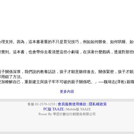
心理支持。因為，這本書著重的不只是育兒技巧，例如如何餵食、如何哄睡、如
察覺到。這本書，也會帶你去看清楚這些小劇場，在演著什麼戲碼，透過對那些
親子關係深厚，我們說的教養話語，孩子才願意聽得進去。關係緊密，孩子才願
卻用錯了方法。
加瞭解自己，重新建立與孩子牢不可破的親子關係吧。」──魏瑋志(澤爸) 親
更多內容
會員服務使用條款
隱私權政策
客服 02-2570-1233
|
|
PC版 TAAZE
|
Mobile版 TAAZE
Power By 學思行數位行銷股份有限公司