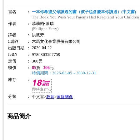
書名
：
一本你希望父母讀過的書（孩子也會慶幸你讀過）(中文書)
The Book You Wish Your Parents Had Read (and Your Children
作者
：
菲莉帕•派瑞
(Philippa Perry)
譯者
：
洪慧芳
出版社
：
木馬文化事業股份有限公司
2020-04-22
出版日期
：
ISBN
：
9789863597759
定價
：
360
元
85
306
特價
：
折
元
特價期間：2026-03-05～2039-12-31
庫存
：
即時庫存>5
分類
：
教育
家庭關係
中文書>
>
商品簡介