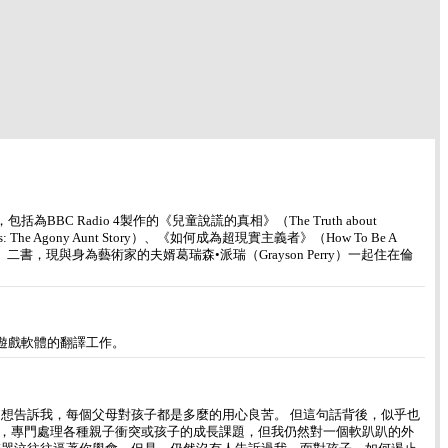
C Radio 4製作的《兒童說謊的真相》（The Truth about
s: The Agony Aunt Story）、《如何成為超現實主義者》（How To Be A
to Stay Sane）二書，現與身為藝術家的夫婿葛瑞森•派瑞（Grayson Perry）一起住在倫
遊戲軟體的翻譯工作。
是想告訴我，每個父母對孩子都是多麼的用心良苦。 但這句話背後，似乎也
，專門處理各種親子衝突或孩子的成長課題，但我仍然對一個軟趴趴的外