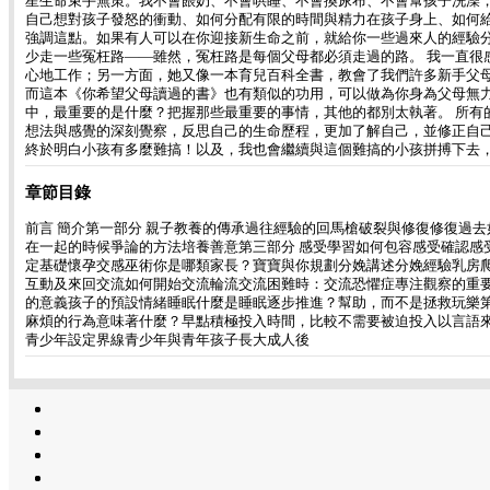
星生命束手無策。我不會餵奶、不會哄睡、不會換尿布、不會幫孩子洗澡
自己想對孩子發怒的衝動、如何分配有限的時間與精力在孩子身上、如何
強調這點。如果有人可以在你迎接新生命之前，就給你一些過來人的經驗
少走一些冤枉路——雖然，冤枉路是每個父母都必須走過的路。 我一直
心地工作；另一方面，她又像一本育兒百科全書，教會了我們許多新手父
而這本《你希望父母讀過的書》也有類似的功用，可以做為你身為父母無
中，最重要的是什麼？把握那些最重要的事情，其他的都別太執著。 所
想法與感覺的深刻覺察，反思自己的生命歷程，更加了解自己，並修正自己
終於明白小孩有多麼難搞！以及，我也會繼續與這個難搞的小孩拼搏下去，
章節目錄
前言 簡介第一部分 親子教養的傳承過往經驗的回馬槍破裂與修復修復過
在一起的時候爭論的方法培養善意第三部分 感受學習如何包容感受確認感
定基礎懷孕交感巫術你是哪類家長？寶寶與你規劃分娩講述分娩經驗乳房
互動及來回交流如何開始交流輪流交流困難時：交流恐懼症專注觀察的重
的意義孩子的預設情緒睡眠什麼是睡眠逐步推進？幫助，而不是拯救玩樂
麻煩的行為意味著什麼？早點積極投入時間，比較不需要被迫投入以言語
青少年設定界線青少年與青年孩子長大成人後