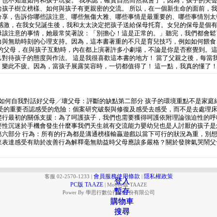
，也不知道如何和孩子玩耍。 我承認，確實自然而然就會了；因為，孩子的尖
給孩子樹立榜樣、如何與孩子有更親密的交流。 所以，在一個新生命的面前，
分享，告訴你哪些該注意、哪些無傷大雅、哪些事情是最重要的、哪些事情別太
很感激，在我女兒誕生後，我和太太決定把孩子送給保母托育。女兒的保母是個
母該注意的事情，她最常笑著說：「別擔心！這是正常的。」聽完，我們都會鬆
力與無助時刻的心理支持。因為，這本書著重的不只是育兒技巧，例如如何餵食
有的父母，在與孩子互動時，內在都上演著許多小劇場，不論是你是否察覺到。
對待孩子的態度與作法。 這是我很喜歡這本書的地方！ 當了父親之後，每當
樂此不疲。因為，當孩子展露笑容時，一切都值得了！ 這一點，我真的懂了
去如何自我對話好父母╱壞父母：評斷的缺點第二部分 孩子的環境重點不是家
受的重要否認感受的危險：個案研究破裂與修復及感受去感受，而不是去處理床
爬行最初的關係支援：為了呵護孩子，我們也需要獲得呵護依附理論強迫性的呼
要性沉迷於手機會發生什麼事我們天生就有交流能力嬰幼兒也是人討厭的孩子是
第六部分 行為：所有的行為都是溝通榜樣輸贏遊戲以當下可行的狀況為重，別
來表達感受有助於改善行為解釋毫無助益時父母應該多嚴格？關於發脾氣哭鬧父
會員服務使用條款
隱私權政策
客服 02-2570-1233
|
|
登入
登入
PC版 TAAZE
|
Mobile版 TAAZE
暫存
暫存
Power By 學思行數位行銷股份有限公司
購物車
購物車
搜尋
搜尋