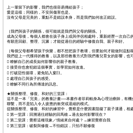
上一輩留下的影響，我們也很容易傳給孩子；
愛是這樣；同樣的，不安與傷害也是。
沒有父母是完美的，重點不是錯誤本身，而是我們如何改正錯誤。
｛我們與孩子的關係，很可能就是我們與父母的關係。｝
成為父母後，每個人都會在孩子身上或與伴侶相處時，重新經歷一次自己
有願意回顧、整理、沉澱；才能從過往的經驗中修復自我、親子和好。
｛每個父母都希望孩子快樂，都不想把孩子教壞，但要如何才能做到這點
我們從上一代獲得的教養，以及那些教養方式對我們養兒育女的影響，也
 瞭解自己的成長如何影響你的親子教養。
 接受你也會犯錯這個事實，並學習如何改進。
 打破惡性循環，避免陷入窠臼。
 處理自己與孩子的感受。
 瞭解不同行為所傳達的訊息。
★關係整理、修復、和好的三堂課：
這不是一本「完美」的教養計畫──本書作者菲莉帕身為心理治療師，有
聯繫，而不是陷入令人疲憊的衝突或退縮的模式。
從關係整理、修復、和好的練習中，覺察是什麼因素阻礙了親子溝通，相
 第一堂課：回溯過往經驗的回馬槍→過去如何影響現在？
 第二堂課：覺察這種現象／情緒來自何處？→練習覺察自我
 第三堂課：破裂與修復→不怕錯誤，只怕不願修復