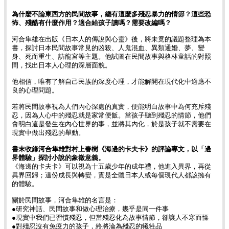
為什麼不論東西方的民間故事，總有這麼多殘忍暴力的情節？這些恐
怖、殘酷有什麼作用？適合給孩子讀嗎？需要改編嗎？
河合隼雄在出版《日本人的傳說與心靈》後，將未竟的議題整理為本
書，探討日本民間故事常見的凶殺、人鬼混血、異類通婚、夢、變
身、死而重生、訪龍宮等主題。他試圖在民間故事與格林童話的對照
間，找出日本人心理的深層面貌。
他相信，唯有了解自己民族的深度心理，才能解開在現代化中適應不
良的心理問題。
若將民間故事視為人們內心深處的真實，便能明白故事中為何充斥殘
忍，因為人心中的殘忍就是家常便飯。當孩子聽到殘忍的情節，他們
會明白這是發生在內心世界的事，並將其內化，於是孩子就不需要在
現實中做出殘忍的舉動。
書末收錄河合隼雄對村上春樹《海邊的卡夫卡》的評論專文，以「邊
界體驗」探討小說的象徵意義。
《海邊的卡夫卡》可以視為十五歲少年的成年禮，他進入異界，再從
異界回歸；這份成長與轉變，實是全體日本人或每個現代人都該擁有
的體驗。
關於民間故事，河合隼雄的名言是：
●研究神話、民間故事和做心理治療，幾乎是同一件事
●現實中我們已習慣殘忍，但當殘忍化為故事情節，卻讓人不寒而慄
●對殘忍沒有免疫力的孩子，終將淪為殘忍的犧牲品