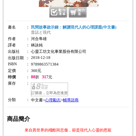
書名
：
民間故事啟示錄：解讀現代人的心理課題(中文書)
昔話と現代
作者
：
河合隼雄
譯者
：
林詠純
出版社
：
心靈工坊文化事業股份有限公司
2018-12-18
出版日期
：
ISBN
：
9789863571384
定價
：
360
元
88
317
特價
：
折
元
庫存
：
訂購後，立即為您進貨
分類
：
心理勵志
輔導諮商
中文書>
>
商品簡介
來自異世界的殘酷與悲傷，卻是現代人心靈的恩寵