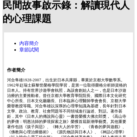
民間故事啟示錄：解讀現代人
的心理課題
內容簡介
章節試閱
作者簡介
河合隼雄1928-2007，出生於日本兵庫縣，畢業於京都大學數學系。
1962年赴瑞士蘇黎世榮格學院學習，是第一位取得榮格分析師資格的
日本人。持有世界沙遊學會執照，為該會創始人之一，也是日本沙遊
治療的主要推動者。曾任京都大學教育學院院長、國際日本文化研究
中心所長、日本文化廳廳長、日本臨床心理醫師學會會長、京都大學
榮譽教授等職。河合隼雄以深厚的心理學知識為基礎，長年針對日本
文學、政治、教育、社會問題等不同領域進行論述、對話。著作甚
鉅，其中《日本人的傳說與心靈》一書曾榮獲大佛次郎獎，《高山寺
的夢僧：明惠法師的夢境探索之旅》榮獲首屆新潮學藝獎。其他重要
著作包括《孩子與惡》、《轉大人的辛苦》、《青春的夢與遊戲》、
《佛教與心理治療藝術》、《源氏物語與日本人》、《神話心理學》