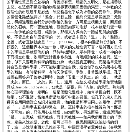
的宇宙性質是對立並存的，有善必有惡。所謂的文明化，是在揚善以
去惡。在這個不斷崩壞的物理世界要積極回應善的渴望，一神教的父
親理性的出現幾乎是必然，除惡務盡似乎成為求善的必要條件。榮格
的個體化雖然強調以「整合」代替去除，但終究還是承認善惡二元對
立，得經過理性自我分辨判別後的整合，方可產生積極力量，回應個
體化的召喚。而非更激進地，觀善惡如夢幻泡影，根本就是幻覺一場
——如佛教的空性觀、絕對無，那種東方獨有的一體哲思所說的那
般。不管是出自印度哲學的「梵」或者是中國的「道」，其「整體」
之說，或者直接就說是「一」（the One），根本內涵是無分別的、不
預設的，這個世界本來無一物，哪來的先驗性質可言？這與西方思想
中的宇宙是早就預備好的，只待時機到來、眾神降世；或者一神的令
下而橫空出世，依照既定計畫步步前進，有著絕對的根本差異。這一
點，似乎只要用到科學的理性分辨，就很難真正明瞭。而榮格畢竟堅
持自己是個科學家，不可能放棄理性自我，這也似乎也成為榮格心理
學的難點，有時是科學，有時又像哲學、宗教，非常難以掌握。孔子
曾經在回答弟子曾參提問時，曾說「吾道一以貫之」的「道」，就是
「忠恕」而已。「忠恕」與「仁」通用，在德文裡被哲學家如實地翻
譯成Diastole und Systole，也就是「擴張」與「內斂」的意思。熟知榮
格心理學理論者一定明白，這是個體化過程中，如何掌握自我，既不
膨脹，也不退縮，當如其所是地履行中道的要領。但孔子的東方思維
毋需合用兩個對立名詞才能達意，他的道是和宇宙同步的規律，所謂
的「一」是和宇宙直接聯繫在一起。至於宇宙的根本性質為何？那是
「不可知」的，只能用心去體悟，由知而敬，再進而畏，透過所謂的
「禮」，去完成一種宗教感，而非宗教性——如果我們用西方的「宗
教」定義來說的話。於此，還可以再舉一個思想國家政治結構的例
子，進一步說明東西方思維的不同。中國西漢學者董仲舒在《春秋繁