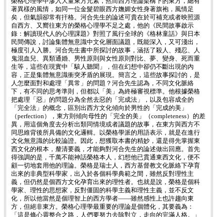
榮格心理學中滲入大量東方元素，然而西方理論架構下的東方，總有
著異樣的風情，如同一位金髮碧眼西方嫵媚女性身著旗袍，風情足
矣，但氣韻卻常有扞格。河合先生的論述可貴在於可補充或者映照源
自西方、又嚮往東方的榮格心理學不足之處，他的《民間故事啟示
錄：解讀現代人的心理課題》對照了風行全球的《格林童話》與日本
民間傳說，討論集體無意識中文化層面議題，既能深入，又可淺出，
極度引人入勝。河合先生書中所探討的故事，涵括了殺人、殘忍、人
鬼混血兒、異類通婚、男性原則與女性原則對比、夢、變身、死而重
生等，這些在現實中「駭人聽聞」，但在幻想中卻仍不斷出現的內
容，正是集體無意識衝突矛盾的展現。簡言之，這些故事探討的，是
人怎麼面對和處理「異常」的問題？河合先生認為，不同文化脈絡
下，有不同的思考準則，但都以「美」為終極審視標準。他根據榮格
把處理「惡」的問題分為全然去惡的「完成法」，以及包容成全的
「完全法」的概念，區別出西方文化傾向於男性的「完成的美」
（perfection），東方則傾向母性的「完全的美」（completeness）的差
異，用這個角度去分析出類同情境或者議題的故事，在東方與西方不
同思維背後所具備的文化邏輯。以榮格學派的用語表示，就是在進行
文化無意識的比較論證。因此，想獲取本書的精妙，還是得先掌握東
西文化的根本，釐清要義，才能夠對河合先生的論述做出回應。首先
得強調的是，千萬不能神話榮格本人，幻想他已貫通東西文化，便不
顧一切地套用他的理論。榮格是瑞士人，西方基督教文化脈絡下孕育
出來的非典型科學家，出入於各個科學典範之間，雖然反對理性主
義，但仍然是個西方文化孕育出來的理性者。也就是說，榮格是個科
學家、理性的思想家，反對僵固的科學主義和理性主義，並不反文
化，所以他當然是個理智上的西方學者——雖然感性上也許趨向東
方，但絕非東方。榮格心理學最重要的理論是個體化，其要義為：
「這是條心靈整合之路，人們要努力去除對立，走向的完滿人格。」