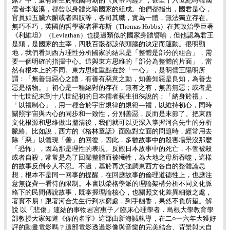
露》中，還有產生於戰國時期的《黃帝內經》，甚至十六世紀時韓國
儒者李退溪，都曾以身體比喻國家的組成。他們都指出，國君是心，
官員如五臟六腑或者四肢等，各司其職，實為一體，無法獨立存在。
無巧不巧，英國的哲學家者霍布斯（Thomas Hobbs）在其政治學巨著
《利維坦》（Leviathan）也提過類似的國家身體譬喻，但他認為君王
是頭，是國家的主宰，四肢百骸都該依頭腦的決定而運動。很明顯
地，我們看到西方理性分析國家的結果是「整體是部分的組合」，需
要一個明確的指揮中心。這與東方思維的「部分為整體的片面」，當
然有根本上的不同。東方思維重點在於「一心」，是明儒王陽明所
謂：「無善無惡心之體，有善有惡意之動，知善知惡是良知，為善去
惡是格物。」初心是一種絕對的存在，無有之有，無善無惡；或者是
十七世紀末到十八世紀初的日本儒者荻生徂徠說的：「納身於禮」、
「以禮制心」，用一種合於宇宙規律的規範—禮，以維持初心，同時
關照宇宙與內心的同步和一致性，分別善惡，反而是末節了。把東西
文化根源和思維做出釐清後，我們就可以更深入掌握河合先生的分析
脈絡。比如說，西方的《格林童話》面臨對立面的問題時，經常用去
除「惡」以體現「善」的回復，因此，多數故事中的殺害場景沒那麼
「恐怖」，因為那是理性的表現。反觀日本故事中的死亡，不管被殺
或者自殺，常常是為了回歸整體而被犧牲，為大地之母所吞噬，這樣
的故事反倒令人不忍。不過，基於再次強調東西方各自的整體論思
想，根本不是同一回事的提醒，在回應故事的倫理道德性上，也應注
意無從齊一看待的限制。本書以榮格學派的理論架構分析不同文化脈
絡下的民間傳說故事，既掌握理論核心，也關照文化差異細微之處，
著實不易！跟著河合先生行到水窮處，到手幽香，果然不負所望。解
說 以「悲傷」連結的事物岩宮惠子／臨床心理學者．島根大學教育學
部教授大家知道《你的名字》這部由新海誠執導，在二○一六年大獲好
評的動畫電影嗎？這部電影透過影像與音樂的完美結合、背景與大自