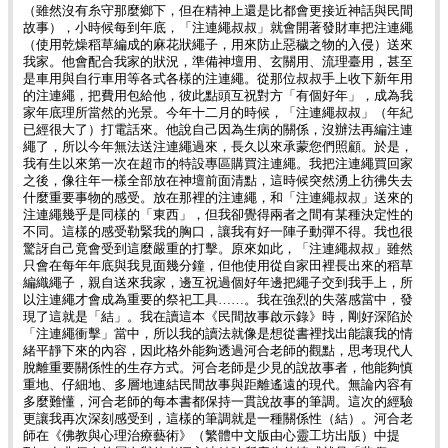
（雖然沒有糸守那麼鄉下，但在精神上還是比都會更接近神話與民間
故事），小時候每到年底，「注連繩叔叔」就會開著發財車把注連繩
（使用乾燥稻草編成的麻花狀繩子，用來防止惡穢之物的入侵）送來
我家。他會配合我家的狀況，準備神壇用、玄關用、流理臺用，甚至
是車用與自行車用等各式各樣的注連繩。從那位叔叔手上收下新年用
的注連繩，把費用包給他，彼此點頭互祝對方「有個好年」，成為我
家年底理所當然的光景。今年十二月的時候，「注連繩叔叔」（年紀
已經很大了）打電話來。他說自己因為生病的關係，沒辦法再編注連
繩了，所以今年無法送注連繩過來，長久以來承蒙您們照顧。於是，
我有生以來第一次在超市的特設專區購買注連繩。我把注連繩買回家
之後，像往年一樣全部放在神壇前面清點，這時候突然湧上彷彿失去
什麼重要事物的感受。放在那裡的注連繩，和「注連繩叔叔」送來的
注連繩幾乎是同樣的「東西」，但我卻覺得兩者之間有某種決定性的
不同。這樣的感受勒緊我的胸口，讓我有好一陣子動彈不得。我也很
驚訝自己竟會受到這麼嚴重的打擊。原來如此，「注連繩叔叔」雖然
只會在每年年底與我見面幾分鐘，但他使用從自家田裡長出來的稻草
編織繩子，親自送來我家，邊互祝過個好年邊把繩子交到我手上，所
以注連繩才會成為重要的祭祀工具……。我在強烈的失落感當中，發
現了這就是「結」。我在讀這本《民間故事啟示錄》時，剛好深陷於
「注連繩衝擊」當中，所以我的讀法就像是想從書裡找出能讓我的情
緒平靜下來的內容，因此格外能夠透過河合老師的觀點，思考現代人
脫離重要關係性的生存方式。河合老師是少見的說故事者，他能夠慎
重地、仔細地、多層地連結民間故事與距離遙遠的現代。無論內容有
多麼難懂，河合老師的每本書都保持一貫說故事的筆調。這次的經驗
更讓我再次深刻感受到，這樣的筆調就是一種關係性（結）。河合老
師在《佛教與心理治療藝術》（繁體中文版由心靈工坊出版）中提