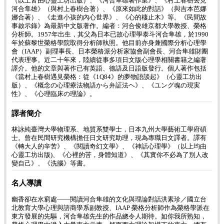
（以上皆由心靈工坊出版）、《河合隼雄著作集》、《村上春樹去見
河合隼雄》（與村上春樹合著）、《原來如此的對話》（與吉本芭娜
娜合著）、《走進小孩的內心世界》、《心的棲止木》等。《民間故
事啟示錄》為最新中文版著作。編者：河合俊雄京都大學教授、榮格
分析師。1957年出生，其父為日本已故心理學泰斗河合隼雄，於1990
年於蘇黎世榮格學院取得分析師執照。他目前亦身兼國際分析心理學
會（IAAP）副理事長、日本榮格派分析家協會副會長、河合隼雄財團
代表理事。近二十年來，陸續從事多項日文版心理學相關書籍之編著
譯介。他的文章與著作已有英語、德語及日語版發行。個人著作包括
《當村上春樹遇見榮格：從《1Q84》的夢物語談起》（心靈工坊出
版）、《概念の心理療法物語から弁証法ヘ》、《ユング魂の現実
性》、《心理臨床の理論》。
譯者簡介
林詠純臺灣大學物理系、地質系雙學士，日本九州大學藝術工學府碩
士。曾在民間研究機構擔任日文研究助理，現為專職日文譯者。譯有
《轉大人的辛苦》、《閱讀奇幻文學》、《神話心理學》（以上均由
心靈工坊出版)、《心裡的苦，身體知道》、《其實你不必為了別人改
變自己》、《洗腦》等書。
名人導讀
幽香卻在水窮處——閱讀河合隼雄的文化與理論對話洪素珍／國立台
北教育大學心理與諮商學系副教授、IAAP 榮格分析師作為榮格學派在
東方發展的先驅，河合隼雄先生的作品總令人期待。如你我所熟知，