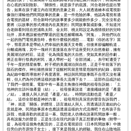
保護的孩子，在孤獨當中透過網路看到的殘忍圖片或影片，將成為落
在心底的深刻陰影。「關係性」就是孩子的庇護。河合老師也提出警
告，如果在孩子建立內在現實的意象之前，大人就透過繪本或電視影
像強行灌輸他們民間故事的意象，是一件危險的事。他認為電視有適
合電視的題材，符合新時代的故事要多少就能創作多少，完全沒有必
要將（以故事的形式傳達內在真實的）民間故事製成影像。不知道河
合老師看到現在把浦島太郎、金太郎、桃太郎設定為感情很好的兒時
玩伴，原本應該被他們擊退的惡鬼也被暱稱為「阿鬼」，與他們玩在
一起的熱門電視廣告時，會有什麼樣的感想……電影《你的名字》當
中，彗星原本是帶給人們幸福的美麗天文奇觀，但後來卻偏離軌道，
分離成兩塊，其中一塊碎片直接落在糸守這座受到大自然眷顧，擁有
美麗湖泊的村莊。這是「化為搗蛋鬼的大自然」突如其來的惡作劇，
將正在舉行祭典的村民，連人帶村一起「全部消滅」。糸守町遭受了
千年一度的彗星衝擊。村子裡的美麗湖泊與自然，正是千年前落下的
隕石的傑作。神社雖然保留了提醒村民留意彗星危險性的紀錄，卻因
為紀錄中斷而導致村子再度遇害。神話與民間故事既不合理又沒有邏
輯，但人們為何仍將這樣的故事長久流傳下去？……這部作品或許給
了我們一個答案。電影中有一幕是主角擔任神職的祖母告訴她：「土
地神的古語叫做產靈（結）」。祖母接著說道「連接繩線的是『產靈
／結』，連接人與人的是『產靈／結』，時間的流動也是『產靈／
結』，這些全部都是神的力量」。祖母用別具深意的聲音告訴我們，
「神」就是「關係」的體現，語言連結人與人，而透過語言連結的心
意就是神。民間故事原本也應該透過這樣的方式流傳吧？也有孩子告
訴我，他最喜歡的就是這一幕。我想老人彷彿在說著民間故事一般，
具有說服力的聲音，正是生活在現代的孩子真正想要的事物（附帶一
提，為祖母這個角色配音的，正是在電視節目《日本民間故事》中擔
任旁白的市原悅子女士）。接下來是我個人的經驗。我住在山陰地區