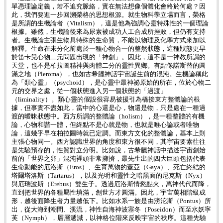
單憑理論定義，若不追究脈絡，實在無法想像個體化會終於何處？因
此，我們要進一步回溯榮格的思想根源。就生物科學立場而言，榮格
是所謂的生機論者（Vitalism），這是他為強調心靈特殊性的一個理論
根據。雖然，生機論後來為尿素被成功人工合成所挫敗，但仍有支持
者。生機論主張生物具特殊的生命質，不能以物理及化學方式來加以
解釋。生命在未分化前處於一種心物合一的整然狀態，這種狀態更早
於笛卡兒心物二元問題出現的「神創」。因此，這不是一神教所謂的
天堂，也不是柏拉圖精神與肉體二分的靈性異鄉。有點像諾斯替的圓
滿之地（Pleroma），也如古希臘神話宇宙誕生前的混沌。生機論稱此
為「類心靈」（psychoid），是心靈中最神祕原始的所在，位於心物二
元的交界之處，從一個狀態進入另一個狀態的「過渡」
（liminality）。類心靈的假設很容易被援引為橋接東方整體論的根
據，但事實不盡如此，當中的心還是心，物還是物，只是處在一種過
渡的曖昧狀態中。西方所謂的整體論（holism），是一種整體的有機
論，心物和諧一體，但終點不是心就是物，也就是唯心論或者唯物
論，這幾乎早在柏拉圖時就已定調。而東方文化的整體論，基本上則
主張心物同一。西方認識世界的角度和東方很不同，其宇宙要素往往
是先驗預存的，性質對立分明。比如說，古希臘神話中描述宇宙創始
前的「世界之卵」混沌裡頭非常擁擠，最先生出的四大巨頭包括代表
生命動能的厄洛斯（Eros）、生育萬物的蓋亞（Gaya）、死亡終結的
塔爾塔洛斯（Tartarus），以及光明和靈性之暗黑面的尼克斯（Nyx）
與厄瑞波斯（Erebus）雙生子。透過厄洛斯情慾點火，萬神代代而降，
直到把世界的各種屬性填滿，創世方才圓滿。因此，宇宙萬相階級成
形，越後面降生者力量越低下。比如水系一族是由滂沱斯（Pontus）所
出，從大海到潮間、溪流，神性自海神波塞冬（Poseidon）而至水妖寧
芙（Nymph），層層遞減，以神格位階來反映宇宙的秩序。這種先驗