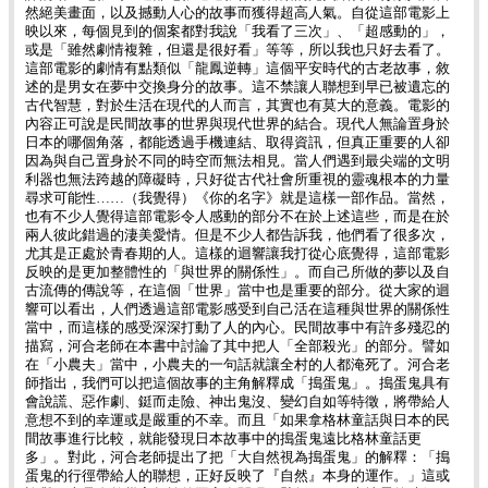
然絕美畫面，以及撼動人心的故事而獲得超高人氣。自從這部電影上
映以來，每個見到的個案都對我說「我看了三次」、「超感動的」，
或是「雖然劇情複雜，但還是很好看」等等，所以我也只好去看了。
這部電影的劇情有點類似「龍鳳逆轉」這個平安時代的古老故事，敘
述的是男女在夢中交換身分的故事。這不禁讓人聯想到早已被遺忘的
古代智慧，對於生活在現代的人而言，其實也有莫大的意義。電影的
內容正可說是民間故事的世界與現代世界的結合。現代人無論置身於
日本的哪個角落，都能透過手機連結、取得資訊，但真正重要的人卻
因為與自己置身於不同的時空而無法相見。當人們遇到最尖端的文明
利器也無法跨越的障礙時，只好從古代社會所重視的靈魂根本的力量
尋求可能性……（我覺得）《你的名字》就是這樣一部作品。當然，
也有不少人覺得這部電影令人感動的部分不在於上述這些，而是在於
兩人彼此錯過的淒美愛情。但是不少人都告訴我，他們看了很多次，
尤其是正處於青春期的人。這樣的迴響讓我打從心底覺得，這部電影
反映的是更加整體性的「與世界的關係性」。而自己所做的夢以及自
古流傳的傳說等，在這個「世界」當中也是重要的部分。從大家的迴
響可以看出，人們透過這部電影感受到自己活在這種與世界的關係性
當中，而這樣的感受深深打動了人的內心。民間故事中有許多殘忍的
描寫，河合老師在本書中討論了其中把人「全部殺光」的部分。譬如
在「小農夫」當中，小農夫的一句話就讓全村的人都淹死了。河合老
師指出，我們可以把這個故事的主角解釋成「搗蛋鬼」。搗蛋鬼具有
會說謊、惡作劇、鋌而走險、神出鬼沒、變幻自如等特徵，將帶給人
意想不到的幸運或是嚴重的不幸。而且「如果拿格林童話與日本的民
間故事進行比較，就能發現日本故事中的搗蛋鬼遠比格林童話更
多」。對此，河合老師提出了把「大自然視為搗蛋鬼」的解釋：「搗
蛋鬼的行徑帶給人的聯想，正好反映了『自然』本身的運作。」這或