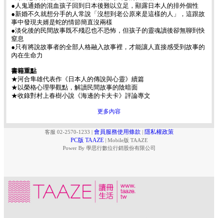
●人鬼通婚的混血孩子回到日本後難以立足，顯露日本人的排外個性
●新婚不久就想分手的人常說「沒想到老公原來是這樣的人」，這跟故
事中發現夫婿是蛇的情節簡直沒兩樣
●淡化後的民間故事既不殘忍也不恐怖，但孩子的靈魂讀後卻無聊到快
窒息
●只有將說故事者的全部人格融入故事裡，才能讓人直接感受到故事的
內在生命力
書籍重點
★河合隼雄代表作《日本人的傳說與心靈》續篇
★以榮格心理學觀點，解讀民間故事的陰暗面
★收錄對村上春樹小說《海邊的卡夫卡》評論專文
更多內容
會員服務使用條款
隱私權政策
客服 02-2570-1233
|
|
PC版 TAAZE
|
Mobile版 TAAZE
Power By 學思行數位行銷股份有限公司