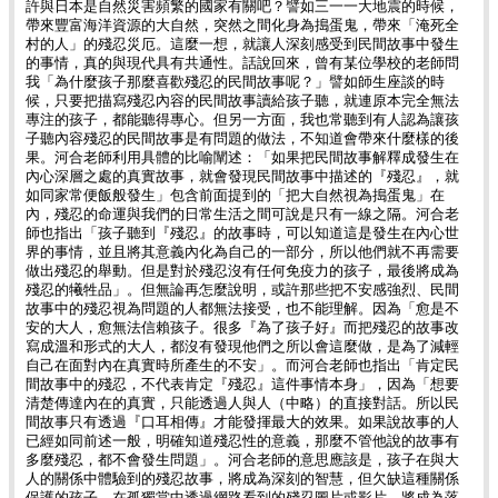
許與日本是自然災害頻繁的國家有關吧？譬如三一一大地震的時候，
帶來豐富海洋資源的大自然，突然之間化身為搗蛋鬼，帶來「淹死全
村的人」的殘忍災厄。這麼一想，就讓人深刻感受到民間故事中發生
的事情，真的與現代具有共通性。話說回來，曾有某位學校的老師問
我「為什麼孩子那麼喜歡殘忍的民間故事呢？」譬如師生座談的時
候，只要把描寫殘忍內容的民間故事讀給孩子聽，就連原本完全無法
專注的孩子，都能聽得專心。但另一方面，我也常聽到有人認為讓孩
子聽內容殘忍的民間故事是有問題的做法，不知道會帶來什麼樣的後
果。河合老師利用具體的比喻闡述：「如果把民間故事解釋成發生在
內心深層之處的真實故事，就會發現民間故事中描述的『殘忍』，就
如同家常便飯般發生」包含前面提到的「把大自然視為搗蛋鬼」在
內，殘忍的命運與我們的日常生活之間可說是只有一線之隔。河合老
師也指出「孩子聽到『殘忍』的故事時，可以知道這是發生在內心世
界的事情，並且將其意義內化為自己的一部分，所以他們就不再需要
做出殘忍的舉動。但是對於殘忍沒有任何免疫力的孩子，最後將成為
殘忍的犧牲品」。但無論再怎麼說明，或許那些把不安感強烈、民間
故事中的殘忍視為問題的人都無法接受，也不能理解。因為「愈是不
安的大人，愈無法信賴孩子。很多『為了孩子好』而把殘忍的故事改
寫成溫和形式的大人，都沒有發現他們之所以會這麼做，是為了減輕
自己在面對內在真實時所產生的不安」。而河合老師也指出「肯定民
間故事中的殘忍，不代表肯定『殘忍』這件事情本身」，因為「想要
清楚傳達內在的真實，只能透過人與人（中略）的直接對話。所以民
間故事只有透過『口耳相傳』才能發揮最大的效果。如果說故事的人
已經如同前述一般，明確知道殘忍性的意義，那麼不管他說的故事有
多麼殘忍，都不會發生問題」。河合老師的意思應該是，孩子在與大
人的關係中體驗到的殘忍故事，將成為深刻的智慧，但欠缺這種關係