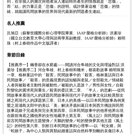
到，在非個人的層次與他者深入連結時所產生的情感就是「悲傷」。
而「結」的力量正是「悲傷」的證明。或許懷著這種「悲傷」的情
緒，就能讓民間故事的世界與現代最新的問題產生連結。
名人推薦
呂旭亞（蘇黎世國際分析心理學院畢業、IAAP 榮格分析師）洪素珍
（國立台北教育大學心理與諮商學系副教授、IAAP 榮格分析師）賴明
珠（村上春樹作品中文版譯者）
章節目錄
【推薦序一】幽香卻在水窮處——閱讀河合隼雄的文化與理論對話 洪
素珍【推薦序二】河合隼雄、村上春樹和幾米，都喜歡故事 賴明珠第
一章、格林童話中的「殺害」民間故事中的「殺害」格林童話與日本
民間故事／「殺害」的意義現實的認知貓與老鼠／全部殺光／情緒殺
人者與被殺者主動性與被動性／被殺的人是誰？／男性與女性／自殺
對變化的冀求死與重生／殺害的委託第二章、「半人」的悲劇──從民
間故事來看現代人的課題民間故事與現代片子的故事文化比較異類女
婿之死現代人的課題第三章、日本人的美感──以日本民間故事為例黃
鶯之居浦島太郎中的美以「美」解決矛盾糾葛日本與西方傳說與民間
故事花娘子完成美與完全美第四章、日本民間故事中的他界他界出現
在眼前海底之國他界的女性地藏淨土第五章、《風土記》與民間故事
前言民間故事的主題變身／天鵝的變身／蛇的變身夢其他主題《風土
記》的特性第六章、剖析日本民間故事的心理學──以「蛇女婿」與
「蛇娘子」為中心人類與異類結婚童話與自然科學別離的哀傷日本人