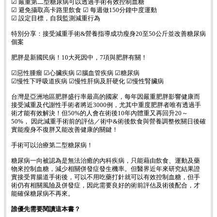
☑ 嚴重第二型糖尿病可以透過手術有效控制血糖
☑ 避免攝取高卡路里飲食 ☑ 每週做150分鐘中度運動
☑ 設定目標，自我監測減重行為
特別分享：接受減重手術&營養指導成功瘦身20至50公斤並改善糖尿病
個案
肥胖是新國民病！10大死因中，7項與肥胖有關！
☑惡性腫瘤 ☑心臟疾病 ☑腦血管疾病 ☑糖尿病
☑慢性下呼吸道疾病 ☑慢性肝病及肝硬化 ☑慢性腎臟病
台灣是亞洲地區肥胖盛行率最高的國家，每年因嚴重肥胖影響健康而
接受減重及代謝性手術者將近3000例，尤其中重度肥胖者唯有透過手
術才能有效解決！但50%的人會在術後10年內體重又再回升20～
50%， 因此減重手術前的評估／術中&術後飲食與營養調整攸關日後確
實能瘦身不復胖又能改善健康的關鍵！
手術可以治療第二型糖尿病！
糖尿病一向被認為是無法治癒的內科疾病，只能藉由飲食、運動及藥
物來控制血糖，減少相關併發症發生機率。但醫界近年來研究結果證
實接受胃腸道手術後，可以不用吃藥打針就可以有效控制血糖，但手
術仍有相關風險及併發症，因此需要良好的術前評估及術後配合，才
能確保糖尿病不再來。
誰優先需要閱讀這本書？