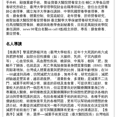
手外科、顯微重建手術。 鄭金寶臺大醫院營養室主任 輔仁大學食品營
養研究所碩士、臺灣大學管理學院財金在職專班碩士。曾任台北營養
師公會理事、國立海洋大學兼任講師、中華民國營養學會理事。專
長：膳食療養、體重控制、骨質疏鬆症、老年營養、肝癌營養研究。
賴聖如臺大醫院營養室營養師 臺北醫學大學保健營養研究所碩士。曾
任馬偕醫院營養師、糖尿病衛教學會副秘書長，目前是萬能技術學院
兼任講師、news 98電台名醫on call 8點檔主持群。專長：膳食療養、
重症營養。
名人導讀
【推薦序】擊退肥胖楊泮池（臺灣大學校長）近年十大死因約有六成
與肥胖有關，如部分惡性腫瘤（如：大腸癌、乳癌、子宮內膜癌
等）、心血管疾病、高血壓性疾病、糖尿病、中風等，都與「肥」脫
離不了關係，也就是說，死亡率風險會隨著身體質量指數（BMI）增加
而顯著增加。台灣成人體重過重與肥胖的比例，隨著年齡增加，在50
～60歲達到高峰，坊間減肥方法很多，無奇不有，研究也顯示，減肥
經驗越是豐富者，越容易復胖。「適量飲食、多運動」是減重不二法
門，減重手術即減少胃、腸道的容積及進食量，可提供胃口超好、食
量較大的朋友們一個思考方向，但這需要良好的醫療團隊量身訂作，
專屬個人醫療。林明燦教授及其醫療團隊針對病態性肥胖提供各種的
診治與營養照護的資訊，包括各種減重手術的術前評估、各種手術的
優缺點比較、術後恢復常見的各種問題，更有可以幫助維持體態的食
譜介紹。本書提供減肥領域另一種不同的思維，可供病友在決定採用
減肥手術前進行了解，並可與醫護團隊有更進一步的溝通語言。【推
薦序】減重「夯」選擇──減重手術黃冠棠（臺大醫院院長）台灣地區