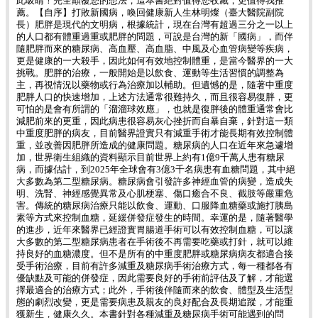
此吸睛！完全顛覆您的想法，這本書絶對值得您收藏，更值得我推
薦。【自序】打敗新國病，喚回健康新人生林明燦（臺大醫院副院
長）肥胖是現代的文明病，根據統計，現在台灣有超過三分之一以上
的人口都有體重過重或肥胖的問題，可說是台灣的新「國病」，而伴
隨肥胖而來的糖尿病、高血壓、高血脂、中風及心血管病變等疾病，
更是健康的一大殺手，因此如何有效地控制體重，是當今醫界的一大
挑戰。肥胖的治療，一般開始是以飲食、運動等生活習慣的調整為
主，再視情況以藥物或行為治療加以輔助。但遺憾的是，隨著中重度
肥胖人口的快速增加，上述方法通常很難持久，而且很容易復胖，更
可怕的是會有所謂的「溜溜球效應」，也就是復胖後的體重通常會比
減肥前來的更重，因此病患很容易灰心挫折而自暴自棄，針對這一類
中重度肥胖的病友，目前醫界證實只有減重手術才能長期有效控制體
重，並改善因肥胖所造成的健康問題。糖尿病的人口在近年來急遽增
加，世界衛生組織的資料顯示目前世界上約有1億9千萬人患有糖尿
病，而據估計，到2025年全球會有3億3千名病患有血糖問題，其中絕
大多數為第二型糖尿病。糖尿病會引發許多神經血管的病變，造成失
明、洗腎、神經感覺異常及心肌梗塞、傷口癒合不良、截肢等嚴重危
害。傳統的糖尿病治療只能以飲食、運動、口服降血糖藥或施打胰島
素等方式來控制血糖，延緩併發症發生的時間。幸運的是，隨著醫學
的進步，近年來醫界已經證實胃腸道手術可以有效控制血糖，可以讓
大多數的第二型糖尿病患者在手術後不再需要吃藥或打針，就可以維
持良好的血糖濃度。但不是所有的中重度肥胖或糖尿病病友都適合接
受手術治療，目前有許多減重及糖尿病手術治療方式，每一種都各有
優缺點及可能的併發症，因此需要良好的手術前評估及了解，才能選
擇最適合的治療方式；此外，手術後伴隨而來的飲食、體型及生活型
態的劇烈改變，更是需要病患及親友的良好配合及長期追蹤，才能重
獲新生，健康久久。本書針對各種減重及糖尿病手術可能遇到的問