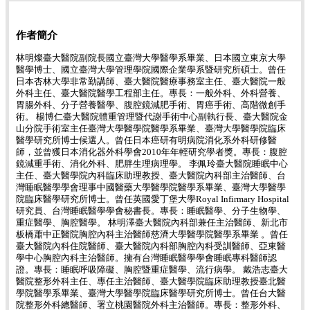
作者簡介
林明燦臺大醫院副院長國立臺灣大學醫學系畢業、日本國立東京大學
醫學博士、國立臺灣大學管理學院國際企業學系暨研究所碩士。曾任
日本杏林大學非常勤講師、臺大醫院醫療事務室主任、臺大醫院一般
外科主任、臺大醫院醫學工程部主任。專長：一般外科、外科營養、
胃腸外科、分子營養醫學、腹腔鏡減肥手術、胃癌手術、高階微創手
術。 楊博仁臺大醫院體重管理暨代謝手術中心副執行長、臺大醫院金
山分院手術室主任臺灣大學醫學院醫學系畢業、臺灣大學醫學院臨床
醫學研究所博士候選人。曾任日本癌研有明病院消化系外科研修醫
師，並曾獲日本消化器外科學會2010年年輕研究學者獎。專長：腹腔
鏡減重手術、消化外科、肥胖生理病理學。 李佩玲臺大醫院睡眠中心
主任、臺大醫學院內科臨床助理教授、臺大醫院內科部主治醫師、台
灣睡眠醫學學會理事中國醫藥大學醫學院醫學系畢業、臺灣大學醫學
院臨床醫學研究所博士。曾任英國愛丁堡大學Royal Infirmary Hospital
研究員、台灣睡眠醫學學會秘書長。專長：睡眠醫學、分子生物學、
重症醫學、胸腔醫學。 林明澤臺大醫院內科部兼任主治醫師、新北市
板橋蕭中正醫院胸腔內科主治醫師慈濟大學醫學院醫學系畢業 。曾任
臺大醫院內科住院醫師、臺大醫院內科部胸腔內科受訓醫師、亞東醫
學中心胸腔內科主治醫師。擁有台灣睡眠醫學學會睡眠專科醫師認
證。專長：睡眠呼吸障礙、胸腔暨重症醫學、流行病學。 戴浩志臺大
醫院整形外科主任、專任主治醫師、臺大醫學院臨床助理教授臺北醫
學院醫學系畢業、臺灣大學醫學院臨床醫學研究所博士。曾任台大醫
院整形外科總醫師、署立桃園醫院外科主治醫師。專長：整形外科、