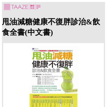
甩油減糖健康不復胖診治&飲
食全書(中文書)