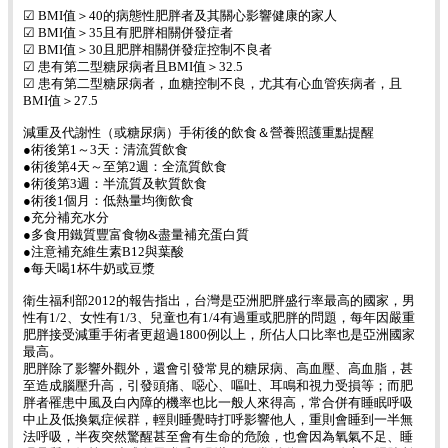
☑ BMI值＞40的病態性肥胖者及其關心影響健康的家人
☑ BMI值＞35且有肥胖相關併發症者
☑ BMI值＞30且肥胖相關併發症控制不良者
☑ 患有第二型糖尿病者且BMI值＞32.5
☑ 患有第二型糖尿病者，血糖控制不良，尤其有心血管疾病者，且
BMI值＞27.5
減重及代謝性（或糖尿病）手術後的飲食＆營養照護重點提醒
●術後第1～3天：清流質飲食
●術後第4天～至第2週：全流質飲食
●術後第3週：半流質及軟質飲食
●術後1個月：低熱量均衡飲食
●充分補充水分
●多食用鐵質豐富食物&盡量補充蛋白質
●注意補充維生素B12與葉酸
●每天喝1杯牛奶或豆漿
衛生福利部2012的報告指出，台灣是亞洲肥胖盛行率最高的國家，男
性有1/2、女性有1/3、兒童也有1/4有過重或肥胖的問題，每年因嚴重
肥胖接受減重手術者更超過1800例以上，所佔人口比率也是亞洲國家
最高。
肥胖除了影響外觀外，還會引發常見的糖尿病、高血壓、高血脂，甚
至造成腦壓升高，引發頭痛、噁心、嘔吐、耳鳴和視力受損等；而肥
胖者罹患中風及白內障的機率也比一般人來得高，常合併有睡眠呼吸
中止及低換氣症候群，輕則睡覺時打呼影響他人，重則會睡到一半無
法呼吸，半夜突然驚醒甚至會有生命的危險，也會因為氧氣不足、睡