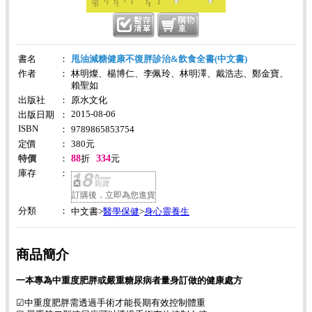
書名
：
甩油減糖健康不復胖診治&飲食全書(中文書)
作者
：
林明燦、楊博仁、李佩玲、林明澤、戴浩志、鄭金寶、
賴聖如
出版社
：
原水文化
2015-08-06
出版日期
：
ISBN
：
9789865853754
定價
：
380
元
88
334
特價
：
折
元
庫存
：
訂購後，立即為您進貨
分類
：
醫學保健
身心靈養生
中文書>
>
商品簡介
一本專為中重度肥胖或嚴重糖尿病者量身訂做的健康處方
☑中重度肥胖需透過手術才能長期有效控制體重