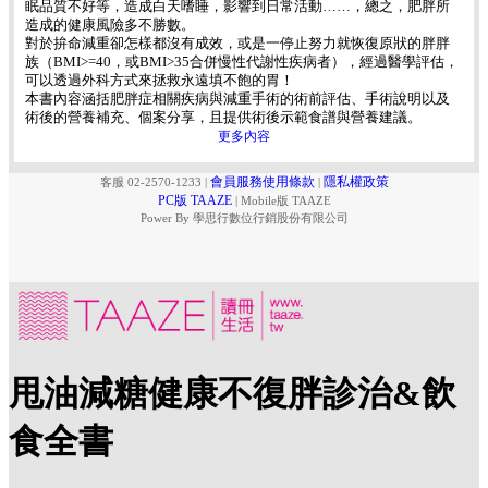
眠品質不好等，造成白天嗜睡，影響到日常活動……，總之，肥胖所
造成的健康風險多不勝數。
對於拚命減重卻怎樣都沒有成效，或是一停止努力就恢復原狀的胖胖
族（BMI>=40，或BMI>35合併慢性代謝性疾病者），經過醫學評估，
可以透過外科方式來拯救永遠填不飽的胃！
本書內容涵括肥胖症相關疾病與減重手術的術前評估、手術說明以及
術後的營養補充、個案分享，且提供術後示範食譜與營養建議。
更多內容
會員服務使用條款
隱私權政策
客服 02-2570-1233
|
|
PC版 TAAZE
|
Mobile版 TAAZE
Power By 學思行數位行銷股份有限公司
甩油減糖健康不復胖診治&飲
食全書