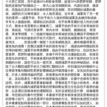
十大死亡原因，其中超過60%和飲食有關，超過50%與肥胖有關，肥胖
顯然是最熱門的國病之一，舉凡心血管相關疾病、代謝症候群、糖尿
病、高脂血症及部分癌病都和肥胖息息相關，而坊間關於減重的書
籍、減肥的方法琳琅滿目，令人無所適從。近年來，減重有了另一更
夯的選擇──減重手術。對於手術介入後的明顯減重及血糖控制成效，
常常令人蠢蠢欲動、躍躍欲試的原因，但手術畢竟屬於侵入性的治療
方式，難免令有需要的人猶豫再三。減重手術的手術方式有胃袖狀切
除、胃繞道、可調式胃束帶、胃內水球、胃隔間、膽胰繞道、胃摺
疊、胃束帶摺疊、十二指腸空腸繞道加胃袖狀切除及機器手臂輔助手
術等，其中有的被新的手術方式取代，有的因為減重效果不如預期而
被淘汰……，您適合哪一種呢？光依靠網路資訊，總有種霧裡看花，
霧煞煞的感覺！想嘗試減重手術的朋友有福了，感謝由林明燦副院長
領導的楊博仁減重手術專業團隊，藉由手術前身體評估，告訴您為什
麼會胖、肥胖對健康的威脅、各種不同手術方法優缺點比較、術後容
易發生的併發症、手術後會遇到的營養問題、未來不復胖的好方法等
精闢的分析，讓您可以先一窺究竟，揭開減肥手術的神秘面紗。本書
除了台大醫院減肥手術主刀楊博仁醫師以外，特別邀請內科睡眠中止
症專家李佩玲醫師對肥胖影響睡眠及呼吸障礙分析，並告訴您如何處
置。許多人很難啓齒的問題，術後要如何美美的變苗條，避免鬆弛的
「皮」及紋路產生？整型外科翹楚戴浩志醫師，在書中也都有完整的
說明。此外，減重過程要兼顧健康，營養師是不可缺少的角色，本書
的飲食部分由國內減肥最專業的營養師鄭金寶主任告訴您不復胖的祕
密，以及通往苗條身材的通關密語，至於這個密語是什麼，就像藏寶
圖，等您親自到書中挖寶喔！本書後半部更有精美食譜及營養師提供
的營養小技巧，提供您選擇不致胖食物的方法。專業的食譜照片絶對
是本書畫龍點睛最精彩的一部分，低熱量餐點竟然可以如此誘人、如