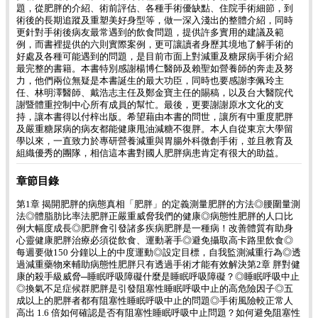
題，從肥胖的介紹、術前評估、各種手術優缺點、住院手術細節，到
術後的長期追蹤及重塑美好身型等，做一深入淺出的整體介紹，同時
更針對手術後病友最常遇到的飲食問題，提供許多實用的建議及範
例，而書裡提供的六則實際案例，更可讓讀者身歷其境地了解手術的
好處及各種可能遇到的問題，是目前市面上對減重及糖尿病手術介紹
最完整的書籍。本書特別感謝楊博仁醫師及賴聖如營養師的奔走及努
力，他們兩位無疑是本書誕生的最大功臣，同時也要感謝李佩玲主
任、林明澤醫師、戴浩志主任及鄭金寶主任的賜稿，以及台大醫院代
謝暨體重控制中心所有成員的幫忙。最後，更要謝謝原水文化的支
持，讓本書得以付梓出版。希望藉由本書的問世，讓所有中重度肥胖
及嚴重糖尿病的病友都能健康甩油減糖不復胖。本人自從東京大學留
學以來，一直致力於專研營養減重與胃腸外科微創手術，並且教育及
組織優秀的團隊，相信這本書對國人肥胖病患肯定有很大的助益。
章節目錄
第1章 揭開肥胖的病態真相「肥胖」的定義測量肥胖的方法◎腰圍量測
法◎體脂肪比率法肥胖正嚴重威脅我們的健康◎病態性肥胖的人口比
例大幅度成長◎肥胖會引發諸多疾病肥胖是一種病！改善體質有助身
心靈健康肥胖治療必須從飲食、運動著手◎避免攝取高卡路里飲食◎
每週要做150 分鐘以上的中度運動◎設定目標，自我監測減重行為◎透
過減重藥物來輔助病態性肥胖只有透過手術才能有效解決第2章 胖對健
康的殺手級威脅─睡眠呼吸障礙什麼是睡眠呼吸障礙？◎睡眠呼吸中止
◎換氣不足症候群肥胖是引發阻塞性睡眠呼吸中止的高危險因子◎五
成以上的肥胖者都有阻塞性睡眠呼吸中止的問題◎手術風險較正常人
高出 1.6 倍如何確認是否有阻塞性睡眠呼吸中止問題？如何避免阻塞性