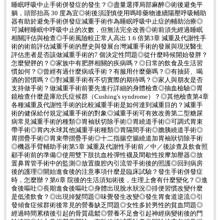
睡眠呼吸中止手術併發症的發生？◎盡量選擇局部麻醉◎術後避免平
躺，頭部抬高 30 度為宜◎術後須謹慎使用嗎啡藥物連續陽壓呼吸輔助
器有助於避免手術併發症減重手術作為睡眠呼吸中止症的輔助治療◎
可減輕睡眠中呼吸中止的次數，但無法完全改善◎術前須先經過睡眠
相關評估與檢查◎手術風險較正常人高出 1.6 倍第3章 減重及代謝性手
術的術前評估減重手術的歷史與發展台灣減重手術的發展與現況醫生
評估患者是否該做減重手術的7 個決定性問題◎從什麼時候開始發胖？
怎麼變胖的？◎家族中有肥胖相關的疾病嗎？◎日常的飲食及生活習
慣如何？◎曾經有過什麼病或手術？有服用什麼藥嗎？◎有抽菸、喝
酒的習慣嗎？◎對減重手術有不切實際的期待嗎？◎家人與朋友是否
支持做手術？做減重手術前要先進行詳細的身體檢查◎抽血檢驗◎胃
鏡檢查什麼是庫欣氏症候群（Cushing's syndrome）？◎其他檢查第4章
各種減重及代謝性手術的比較減重手術是如何達到減重目的？減重手
術的健保給付規定減重手術的對象◎減重手術可有效改善第二型糖尿
病常見減重手術的種類◎胃袖狀切除手術◎胃繞道手術◎可調式胃束
帶手術◎胃內水球其他減重手術種類◎胃隔間手術◎膽胰繞道手術◎
胃摺疊手術◎胃束帶摺疊手術◎十二指腸空腸繞道加胃袖狀切除手術
◎機器手臂輔助手術第5章 減重及代謝性手術前／中／後診查及飲食照
顧手術前的準備◎使用雙下肢抗血栓彈性襪及間歇性按摩加壓器◎放
置鼻胃管手術中的監測◎放置腹腔內引流管手術後的照護◎回到病房
後的護理◎開始進食後的注意事項什麼是臨床試驗？發生手術併發症
時，怎麼辦？第6章 院後的生活須知術後，生理上會有什麼變化？◎進
食後嘔吐◎長期進食後嘔吐◎身體出現脫水狀況◎排便習慣改變什麼
是低渣飲食？◎出現掉髮問題◎味覺發生改變◎發生胃食道逆流◎引
發傾食症候群術後常見的營養缺乏問題◎女性多於男性的貧血問題◎
經過時間累積後引起的骨質疏鬆◎營養不足會引起神經病變術後的門