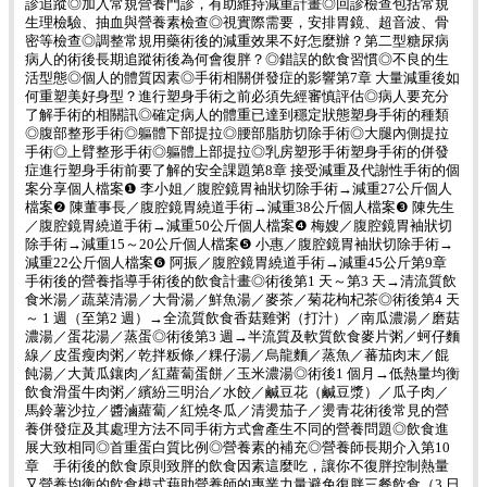
診追蹤◎加入常規營養門診，有助維持減重計畫◎回診檢查包括常規
生理檢驗、抽血與營養素檢查◎視實際需要，安排胃鏡、超音波、骨
密等檢查◎調整常規用藥術後的減重效果不好怎麼辦？第二型糖尿病
病人的術後長期追蹤術後為何會復胖？◎錯誤的飲食習慣◎不良的生
活型態◎個人的體質因素◎手術相關併發症的影響第7章 大量減重後如
何重塑美好身型？進行塑身手術之前必須先經審慎評估◎病人要充分
了解手術的相關訊◎確定病人的體重已達到穩定狀態塑身手術的種類
◎腹部整形手術◎軀體下部提拉◎腰部脂肪切除手術◎大腿內側提拉
手術◎上臂整形手術◎軀體上部提拉◎乳房塑形手術塑身手術的併發
症進行塑身手術前要了解的安全課題第8章 接受減重及代謝性手術的個
案分享個人檔案❶ 李小姐／腹腔鏡胃袖狀切除手術→減重27公斤個人
檔案❷ 陳董事長／腹腔鏡胃繞道手術→減重38公斤個人檔案❸ 陳先生
／腹腔鏡胃繞道手術→減重50公斤個人檔案❹ 梅嫂／腹腔鏡胃袖狀切
除手術→減重15～20公斤個人檔案❺ 小惠／腹腔鏡胃袖狀切除手術→
減重22公斤個人檔案❻ 阿振／腹腔鏡胃繞道手術→減重45公斤第9章
手術後的營養指導手術後的飲食計畫◎術後第1 天～第3 天→清流質飲
食米湯／蔬菜清湯／大骨湯／鮮魚湯／麥茶／菊花枸杞茶◎術後第4 天
～ 1 週（至第2 週）→全流質飲食香菇雞粥（打汁）／南瓜濃湯／磨菇
濃湯／蛋花湯／蒸蛋◎術後第3 週→半流質及軟質飲食麥片粥／蚵仔麵
線／皮蛋瘦肉粥／乾拌粄條／粿仔湯／烏龍麵／蒸魚／蕃茄肉末／餛
飩湯／大黃瓜鑲肉／紅蘿蔔蛋餅／玉米濃湯◎術後1 個月→低熱量均衡
飲食滑蛋牛肉粥／繽紛三明治／水餃／鹹豆花（鹹豆漿）／瓜子肉／
馬鈴薯沙拉／醬滷蘿蔔／紅燒冬瓜／清燙茄子／燙青花術後常見的營
養併發症及其處理方法不同手術方式會產生不同的營養問題◎飲食進
展大致相同◎首重蛋白質比例◎營養素的補充◎營養師長期介入第10
章 手術後的飲食原則致胖的飲食因素這麼吃，讓你不復胖控制熱量
又營養均衡的飲食模式藉助營養師的專業力量避免復胖三餐飲食（3 日