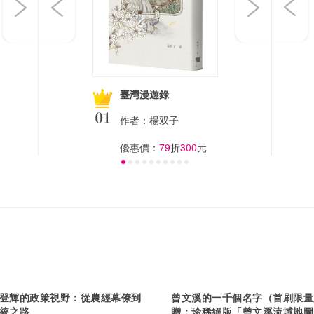
臺灣漫遊錄
作者：
楊双子
優惠價：
79
折
300
元
登輝的政策視野：從農經幕僚到
曾文溪的一千個名字（首刷限量
統之路
贈：珍稀絕版「曾文溪流域地圖