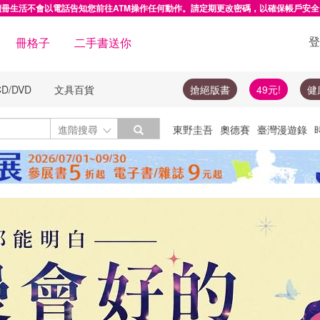
讀冊生活不會以電話告知您前往ATM操作任何動作。請定期更改密碼，以確保帳戶安全
登
冊格子
二手書送你
CD/DVD
文具百貨
搶絕版書
49元!
健
Toggle Dropdown
進階搜尋
東野圭吾
奧德賽
臺灣漫遊錄
絕版書
圓神
楓樹林
李登輝
隨
投資