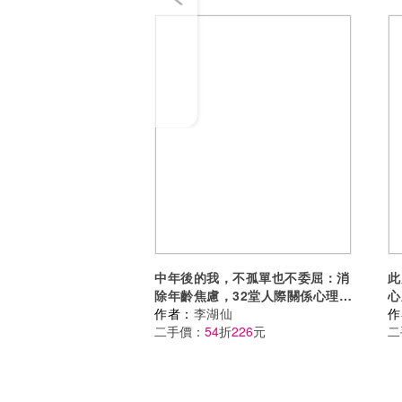
中年後的我，不孤單也不委屈：消
此
除年齡焦慮，32堂人際關係心理
心
課，找回最舒服的距離
作者：
李湖仙
作
二手價：
54
折
226
元
二