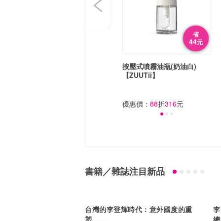
省
44
元
按壓式噴霧油瓶(奶油白)
【ZUUTii】
優惠價：
88
折
316
元
書籍／雜誌注目新品
台灣的李登輝時代：意外國度的重
李
塑
總