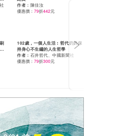
Next
社
作者：
陳佳汝
優惠價：
79
折
442
元
刷
102歲，一個人生活︰哲代奶奶保
物
持身心不生鏽的人生哲學
作者：
石井哲代、中國新聞社
優惠價：
79
折
300
元