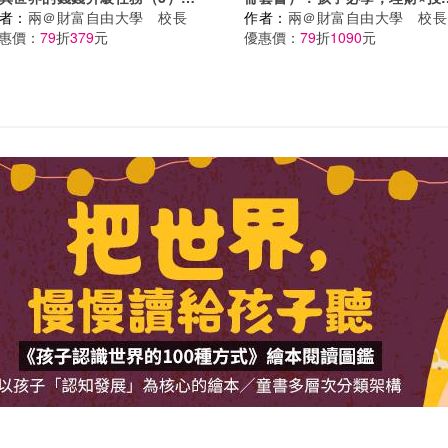
騙局？我才不上當：我在異世界
者：
兩＠財富自由大學 校長
遊戲故事，從小養成高財商FQ
作者：
兩＠財富自由大學 校長
錢錢升級任務，成為真正有錢人
惠價：
79
折
379
元
富翁【套書限定贈「小錢變大錢
優惠價：
79
折
1090
元
最終試煉【守財力+花錢力Lv
大富翁闖關遊戲】
P】