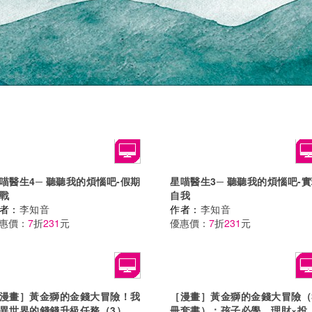
喵醫生4─ 聽聽我的煩惱吧-假期
星喵醫生3─ 聽聽我的煩惱吧-
戰
自我
者：
李知音
作者：
李知音
惠價：
7
折
231
元
優惠價：
7
折
231
元
漫畫］黃金獅的金錢大冒險！我
［漫畫］黃金獅的金錢大冒險（
異世界的錢錢升級任務（3）龐
冊套書）：孩子必學，理財×投