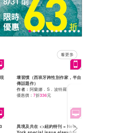
實現
壞習慣（西班牙跨性別作家，半自
傳話題作）
Next
作者：
阿蘭娜．S．波特羅
優惠價：
7
折
336
元
3
異境及共在 <
>紐約特刊 = New
資×
York special issue elsewhere