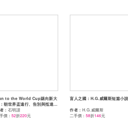
un to the World Cup踢向新大
盲人之國：H.G.威爾斯短篇小
：朝世界盃遠行、告別與抵達的
蹟故事
者：
石明謹
作者：
H.G.威爾斯
手價：
52
折
220
元
二手價：
58
折
146
元