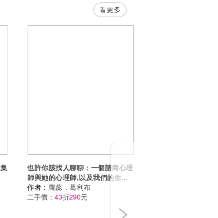
Next
說集
也許你該找人聊聊：一個諮商心理
師與她的心理師,以及我們的生活
(三版)
作者：
蘿蕊．葛利布
二手價：
43
折
290
元