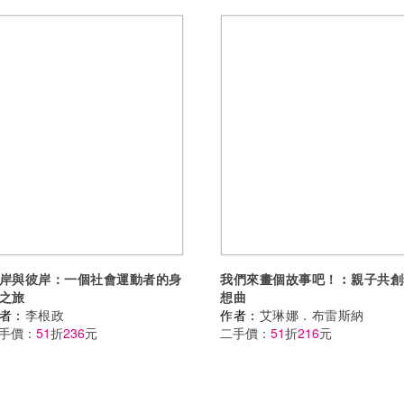
岸與彼岸：一個社會運動者的身
我們來畫個故事吧！︰親子共創
之旅
想曲
者：
李根政
作者：
艾琳娜．布雷斯納
手價：
51
折
236
元
二手價：
51
折
216
元