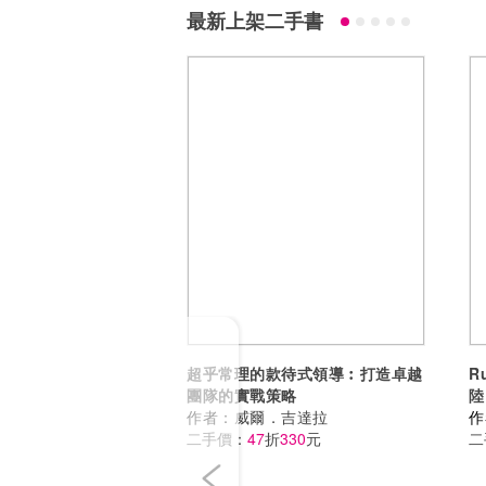
最新上架二手書
Previous
超乎常理的款待式領導︰打造卓越
R
團隊的實戰策略
陸
作者：
威爾．吉達拉
奇
作
二手價：
47
折
330
元
二