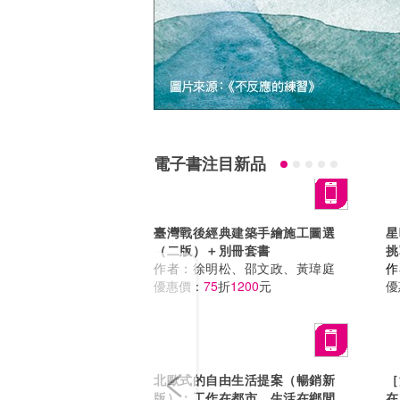
電子書注目新品
臺灣戰後經典建築手繪施工圖選
星
（二版）＋別冊套書
挑
Previous
作者：
徐明松、邵文政、黃瑋庭
作
優惠價：
75
折
1200
元
優
北歐式的自由生活提案（暢銷新
［
版）：工作在都市，生活在鄉間，
在