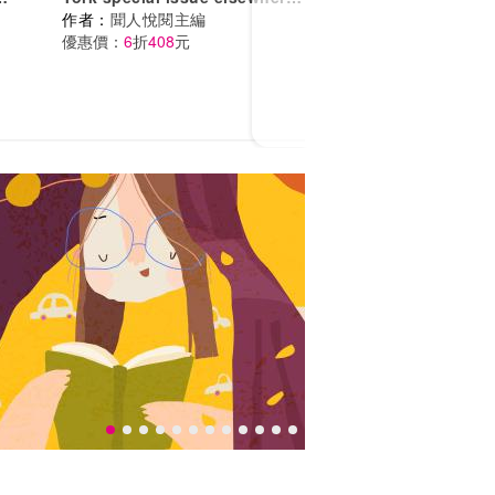
小
and together
作者：
聞人悅閱主編
」
優惠價：
6
折
408
元