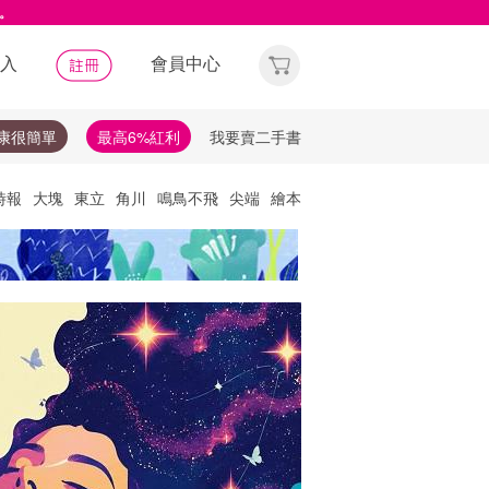
。
入
會員中心
康很簡單
最高6%紅利
我要賣二手書
時報
大塊
東立
角川
鳴鳥不飛
尖端
繪本
他們去
天下
唯紅花綻放
神經可塑性
選讀
理財
布克獎
失智症
失智
文學獎
比爾蓋茲
知遠｜2026 語言開學季