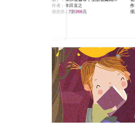
世界第一幸福國度的「減速日常」
作者：
本田直之
氏
作
優惠價：
7
折
266
元
的
優
的
U