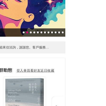
【忘記帳密怎麼辦!】忘記帳密不擔心，請點官網首頁右上角「登入」，在會員登入頁面找到「忘記帳密」功能，依系統指示輸入相關資料即可查找帳號或重設密碼囉～
腦版閱讀（Android 9 以上及 iOS/iPadOS 用戶不受影響）。
群動態
登入會員看好友近日收藏
【客服電話異動公告】因調整作業模式，客服電話請改撥02-6605-7599 分機102，或使用客服信箱來信洽詢，謝謝您。客戶服務時間：週一~五 9:00~20:00，例假日期間暫停服務。
Next