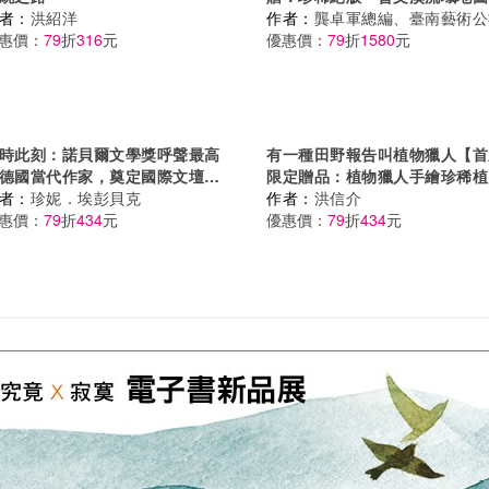
者：
洪紹洋
頁」）︰大地藝術季的流域學
作者：
龔卓軍總編、臺南藝術公
惠價：
79
折
316
元
優惠價：
79
折
1580
元
時此刻：諾貝爾文學獎呼聲最高
有一種田野報告叫植物獵人【首
德國當代作家，奠定國際文壇地
限定贈品：植物獵人手繪珍稀植
代表作！（榮獲2024年國際布
者：
珍妮．埃彭貝克
珠光貼紙＋戀花書卡】
作者：
洪信介
獎大獎，《時代雜誌》年度百大
惠價：
79
折
434
元
優惠價：
79
折
434
元
書）