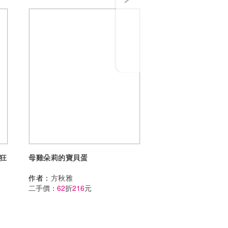
狂
母雞朵莉的寶貝蛋
作者：
方秋雅
二手價：
62
折
216
元