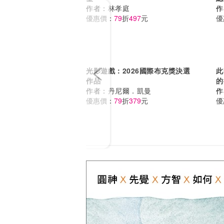
Previous
作者：
林孝庭
作
優惠價：
79
折
497
元
優
光影遊戲：2026國際布克獎決選
此
作品
的
作者：
丹尼爾．凱曼
位
作
優惠價：
79
折
379
元
克
優
好