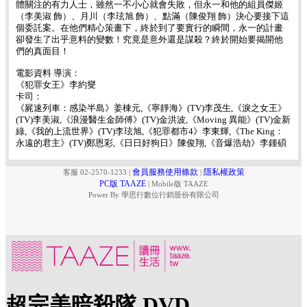
體關注的有力人士，雖然一不小心就會失敗，但永一和他的組員傑姬
（李美淑 飾）、月川（李玹旭 飾）、點滿（陳俊翔 飾）決心要接下這
個委託案。在他們精心策畫下，終於到了要實行的瞬間，永一的計畫
卻發生了出乎意料的變數！究竟是意外還是謀殺？終於開始要揭開他
們的真面目！
電影資料 導演：
《犯罪女王》李約燮
卡司：
《屍速列車：感染半島》姜棟元,《寧靜海》(TV)李茂生,《淚之女王》
(TV)李美淑,《浪漫醫生金師傅》(TV)金洪波,《Moving 異能》(TV)金新
綠,《我的上流世界》(TV)李玹旭,《犯罪都市4》李東輝,《The King：
永遠的君主》(TV)鄭恩彩,《日日好狗日》陳俊翔,《音爆浩劫》李鍾碩
會員服務使用條款
隱私權政策
客服 02-2570-1233
|
|
PC版 TAAZE
|
Mobile版 TAAZE
Power By 學思行數位行銷股份有限公司
超完美暗殺隊 DVD