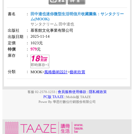
書名
：
田中達也迷你微型生活明信片收藏圖集：サンタクリー
ム(MOOK)
サンタクリーム 田中達也
出版社
：
慕客館文化事業有限公司
2025-11-14
出版日期
：
定價
：
1023
元
979
特價
：
元
庫存
：
即時庫存=1
分類
：
風格藝術設計
藝術欣賞
MOOK>
>
會員服務使用條款
隱私權政策
客服 02-2570-1233
|
|
PC版 TAAZE
|
Mobile版 TAAZE
Power By 學思行數位行銷股份有限公司