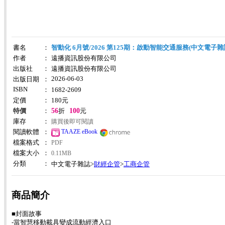
書名
：
智動化 6月號/2026 第125期：啟動智能交通服務(中文電子雜
作者
：
遠播資訊股份有限公司
出版社
：
遠播資訊股份有限公司
2026-06-03
出版日期
：
ISBN
：
1682-2609
定價
：
180
元
56
100
特價
：
折
元
庫存
：
購買後即可閱讀
TAAZE eBook
閱讀軟體
：
檔案格式
：
PDF
檔案大小
：
0.11MB
分類
：
財經企管
工商企管
中文電子雜誌>
>
商品簡介
■封面故事
-當智慧移動載具變成流動經濟入口