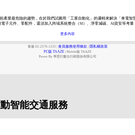
今日，目前產業最危險的趨勢，在於我們試圖用「工業自動化」的邏輯來解決「車電智
電子元件、零配件，還須加入跨域系統整合（SI）、淨零減碳、AI資安等考
更多內容
會員服務使用條款
隱私權政策
客服 02-2570-1233
|
|
PC版 TAAZE
|
Mobile版 TAAZE
Power By 學思行數位行銷股份有限公司
期：啟動智能交通服務