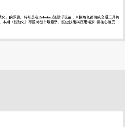
慧化」的課題。特別是在Robotaxi議題浮現後，車輛角色從傳統交通工具轉
量，本期《智動化》專題將從市場趨勢、關鍵技術與應用場景3個核心維度，