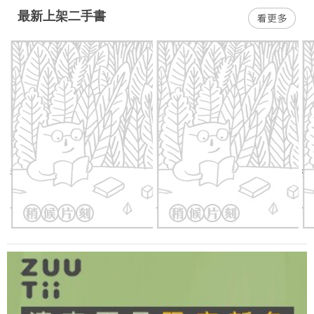
最新上架二手書
我真的不想和你待在這裡
【四年愛班校園日記2】我的
投
麻吉是女生
資
教
二手價：
54
折
316
元
二手價：
62
折
216
元
二
錯
誤