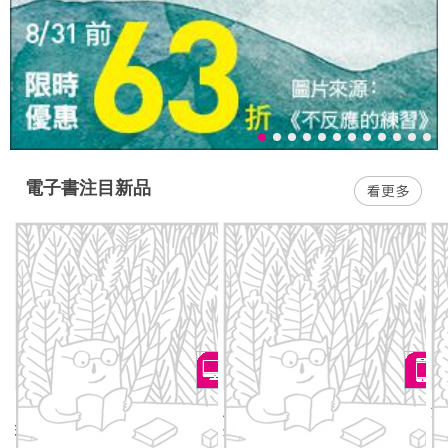
電子書注目新品
日本音樂祭指南：跟著音樂祭
此時此刻：諾貝爾文學獎呼聲
漫
玩遍日本一整年
最高的德國當代作家，奠定國