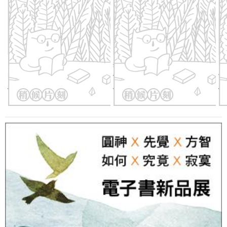
台灣的李登輝時代：意外國度
李登輝的政策視野：從農經幕
曾
的重塑
僚到總統之路
量
域
優惠價：
79
折
497
元
優惠價：
79
折
316
元
優
的