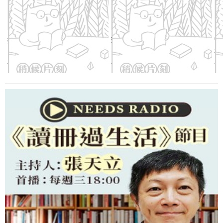
按壓式防潮儲米箱(蜜瓜綠)
玻璃調味料罐(酪梨綠)
守
粉
優惠價：
650
元
優惠價：
298
元
優