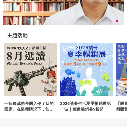
主題活動
一個獨裁的帝國入侵了我的
2026讀冊生活夏季暢銷展第
【限
國家。在這種情況下，如果
一波｜萬種暢銷書5折起
價販
完全就自己來說，我該怎麼
做？我該加入反抗力量，還
是應該避開戰爭，留在家人