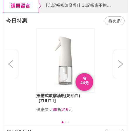
【忘記帳密怎麼辦!】忘記帳密不擔心，請點官網首頁右上角「登入」，在會員登入頁面找到「忘記帳密」功能，依系統指示輸入相關資料即可查找帳號或重設密碼囉～
今日特惠
【書紐eXross 支援版本公告】2026/09/01起「書紐eXross」APP 為提供更安全的閱讀環境與效能，將停止支援 Android 8（含）以下版本。請使用Android 8（含）以下之用戶，升級您的系統或改用電腦版閱讀（Android 9 以上及 iOS/iPadOS 用戶不受影響）。
【客服電話異動公告】因調整作業模式，客服電話請改撥02-6605-7599 分機102，或使用客服信箱來信洽詢，謝謝您。客戶服務時間：週一~五 9:00~20:00，例假日期間暫停服務。
Previous
Next
省
44
元
按壓式噴霧油瓶(奶油白)
【ZUUTii】
優惠價：
88
折
316
元