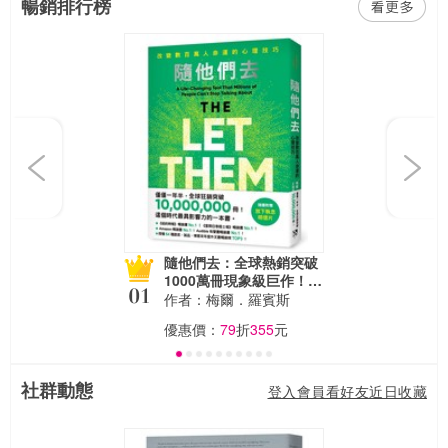
暢銷排行榜
Previous
Next
隨他們去：全球熱銷突破
1000萬冊現象級巨作！改
變千萬人命運的心理技巧
作者：梅爾．羅賓斯
【附放下執念明信片】
優惠價：
79
折
355
元
社群動態
登入會員看好友近日收藏